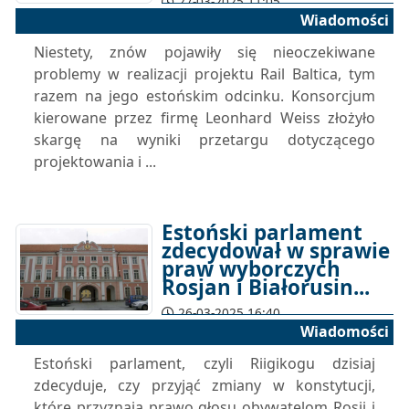
27-03-2025 11:05
Wiadomości
Niestety, znów pojawiły się nieoczekiwane
problemy w realizacji projektu Rail Baltica, tym
razem na jego estońskim odcinku. Konsorcjum
kierowane przez firmę Leonhard Weiss złożyło
skargę na wyniki przetargu dotyczącego
projektowania i ...
Estoński parlament
zdecydował w sprawie
praw wyborczych
Rosjan i Białorusin...
26-03-2025 16:40
Wiadomości
Estoński parlament, czyli Riigikogu dzisiaj
zdecyduje, czy przyjąć zmiany w konstytucji,
które przyznają prawo głosu obywatelom Rosji i