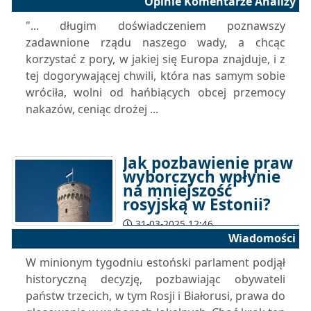
Opinie Komentarze Analizy
"... długim doświadczeniem poznawszy
zadawnione rządu naszego wady, a chcąc
korzystać z pory, w jakiej się Europa znajduje, i z
tej dogorywającej chwili, która nas samym sobie
wróciła, wolni od hańbiących obcej przemocy
nakazów, ceniąc drożej ...
Jak pozbawienie praw
wyborczych wpłynie
na mniejszość
rosyjską w Estonii?
31-03-2025 12:46
Wiadomości
W minionym tygodniu estoński parlament podjął
historyczną decyzję, pozbawiając obywateli
państw trzecich, w tym Rosji i Białorusi, prawa do