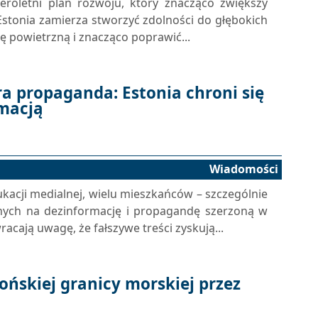
teroletni plan rozwoju, który znacząco zwiększy
 Estonia zamierza stworzyć zdolności do głębokich
powietrzną i znacząco poprawić...
a propaganda: Estonia chroni się
rmacją
Wiadomości
acji medialnej, wielu mieszkańców – szczególnie
tnych na dezinformację i propagandę szerzoną w
cają uwagę, że fałszywe treści zyskują...
ońskiej granicy morskiej przez