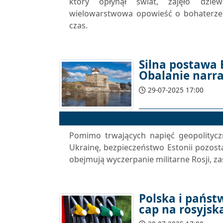
który opłynął świat, zajęło dziew
wielowarstwowa opowieść o bohaterze 
czas.
Silna postawa 
Obalanie narrac
29-07-2025 17:00
Pomimo trwających napięć geopolitycz
Ukrainę, bezpieczeństwo Estonii pozos
obejmują wyczerpanie militarne Rosji, za
Polska i państ
cap na rosyjsk