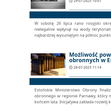
29-07-2025 10:07
W sobotę 26 lipca rano rosyjski okrę
nielegalnie wpłynął na wody terytorial
najbardziej wysuniętym na północ punkte
Możliwość pow
obronnych w E
28-07-2025 11:14
Estońskie Ministerstwo Obrony finali
obronnego w regionie Parnawy, który m
końcem lata. Inicjatywa zakłada rozwój k