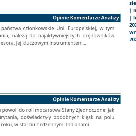
si
|
m
Opinie Komentarze Analizy
|
l
20
ę państwa członkowskie Unii Europejskiej, w tym
wr
tonia, należą do najaktywniejszych orędowników
20
resora. Jej kluczowym instrumentem...
Opinie Komentarze Analizy
 powoli do roli mocarstwa Stany Zjednoczone, jak
 Brytania, doświadczyły podobnych klęsk na polu
 roku, w starciu z rdzennymi Indianami