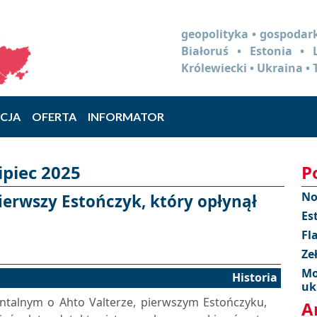
geopolityka • gospodark
Białoruś • Estonia •
Królewiecki • Ukraina • 
CJA
OFERTA
INFORMATOR
ipiec 2025
P
No
pierwszy Estończyk, który opłynął
Es
Fl
Ze
Mo
Historia
uk
talnym o Ahto Valterze, pierwszym Estończyku,
A