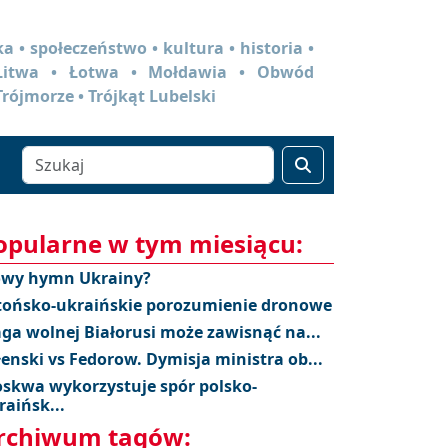
a • społeczeństwo • kultura • historia •
 Litwa • Łotwa • Mołdawia • Obwód
Trójmorze • Trójkąt Lubelski
opularne w tym miesiącu:
wy hymn Ukrainy?
tońsko-ukraińskie porozumienie dronowe
aga wolnej Białorusi może zawisnąć na...
łenski vs Fedorow. Dymisja ministra ob...
skwa wykorzystuje spór polsko-
raińsk...
rchiwum tagów: