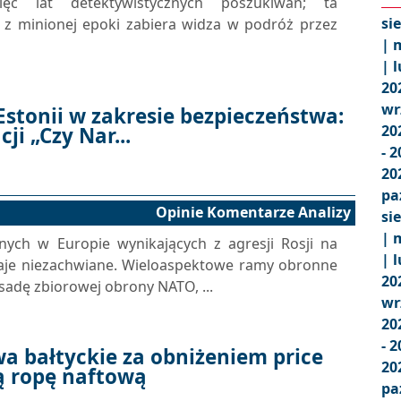
ięć lat detektywistycznych poszukiwań; ta
si
z minionej epoki zabiera widza w podróż przez
|
m
|
l
20
wr
Estonii w zakresie bezpieczeństwa:
20
ji „Czy Nar...
- 
20
pa
Opinie Komentarze Analizy
si
|
m
nych w Europie wynikających z agresji Rosji na
|
l
taje niezachwiane. Wieloaspektowe ramy obronne
20
sadę zbiorowej obrony NATO, ...
wr
20
- 
wa bałtyckie za obniżeniem price
20
ą ropę naftową
pa