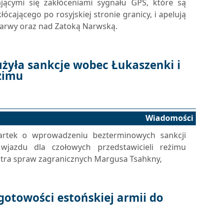
ającymi się zakłóceniami sygnału GPS, które są
cającego po rosyjskiej stronie granicy, i apelują
Narwy oraz nad Zatoką Narwską.
użyła sankcje wobec Łukaszenki i
żimu
Wiadomości
artek o wprowadzeniu bezterminowych sankcji
wjazdu dla czołowych przedstawicieli reżimu
istra spraw zagranicznych Margusa Tsahkny,
gotowości estońskiej armii do