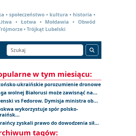
a • społeczeństwo • kultura • historia •
 Litwa • Łotwa • Mołdawia • Obwód
Trójmorze • Trójkąt Lubelski
opularne w tym miesiącu:
tońsko-ukraińskie porozumienie dronowe
aga wolnej Białorusi może zawisnąć na...
łenski vs Fedorow. Dymisja ministra ob...
skwa wykorzystuje spór polsko-
raińsk...
raińcy zyskali prawo do dowodzenia sił...
rchiwum tagów: