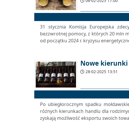
06-02-2025 17:00
31 stycznia Komisja Europejska zde
bezzwrotnej pomocy, z których 20 mln 
od początku 2024 r. kryzysu energetyczn
Nowe kierunki
28-02-2025 13:51
Po ubiegłorocznym spadku mołdawskieg
różnych kierunkach handlu dla rodzimy
zyskają możliwość eksportu swoich towaró