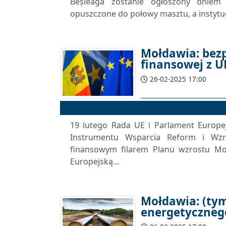
Beșleagă zostanie ogłoszony dniem
opuszczone do połowy masztu, a instytuc
Mołdawia: bez
finansowej z U
26-02-2025 17:00
19 lutego Rada UE i Parlament Europe
Instrumentu Wsparcia Reform i Wzr
finansowym filarem Planu wzrostu Mo
Europejską...
Mołdawia: (ty
energetyczneg