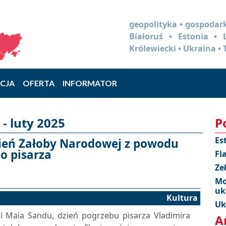
geopolityka • gospodark
Białoruś • Estonia •
Królewiecki • Ukraina • 
CJA
OFERTA
INFORMATOR
- luty 2025
P
Es
ień Żałoby Narodowej z powodu
o pisarza
Fl
Ze
Mo
uk
Kultura
Uk
ii Maia Sandu, dzień pogrzebu pisarza Vladimira
A