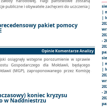
 żałoby narodowej. Flagi państwowe zostaną
si
je publiczne i obywatele zachęceni do uczczenia j
|
m
|
l
20
precedensowy pakiet pomocy
wr
E
20
- 
20
Opinie Komentarze Analizy
pa
si
jski osiągnęły wstępne porozumienie w sprawie
|
m
ostu Gospodarczego dla Mołdawii, będącego
|
l
łdawii (MGP), zaproponowanego przez Komisję
20
wr
20
- 
mczasowy) koniec kryzysu
20
o w Naddniestrzu
pa