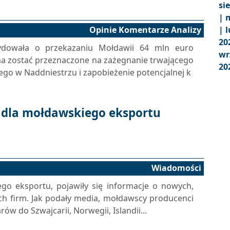
si
|
m
Opinie Komentarze Analizy
|
l
20
cydowała o przekazaniu Mołdawii 64 mln euro
wr
ma zostać przeznaczone na zażegnanie trwającego
20
ego w Naddniestrzu i zapobieżenie potencjalnej k
 dla mołdawskiego eksportu
Wiadomości
o eksportu, pojawiły się informacje o nowych,
ch firm. Jak podały media, mołdawscy producenci
w do Szwajcarii, Norwegii, Islandii...