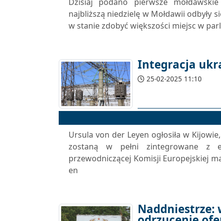
Dzisiaj podano pierwsze mołdawski
najbliższą niedzielę w Mołdawii odbyły s
w stanie zdobyć większości miejsc w par
Integracja ukr
25-02-2025 11:10
Ursula von der Leyen ogłosiła w Kijowie
zostaną w pełni zintegrowane z e
przewodniczącej Komisji Europejskiej m
en
Naddniestrze: w
odrzucenie ofe