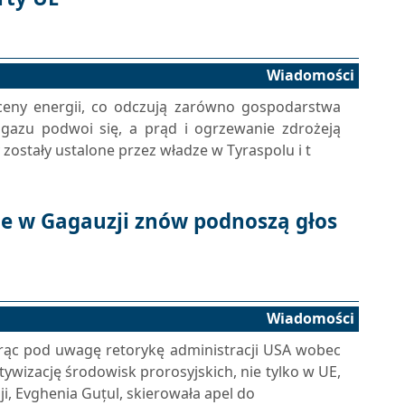
Wiadomości
eny energii, co odczują zarówno gospodarstwa
 gazu podwoi się, a prąd i ogrzewanie zdrożeją
 zostały ustalone przez władze w Tyraspolu i t
kie w Gagauzji znów podnoszą głos
Wiadomości
orąc pod uwagę retorykę administracji USA wobec
wizację środowisk prorosyjskich, nie tylko w UE,
i, Evghenia Guțul, skierowała apel do