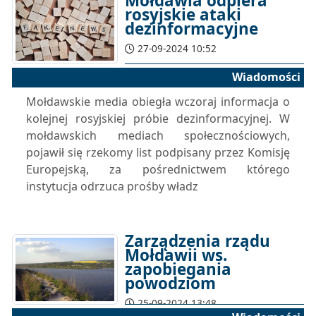
Mołdawia odpiera
rosyjskie ataki
dezinformacyjne
27-09-2024 10:52
Wiadomości
Mołdawskie media obiegła wczoraj informacja o
kolejnej rosyjskiej próbie dezinformacyjnej. W
mołdawskich mediach społecznościowych,
pojawił się rzekomy list podpisany przez Komisję
Europejską, za pośrednictwem którego
instytucja odrzuca prośby władz
Zarządzenia rządu
Mołdawii ws.
zapobiegania
powodziom
25-09-2024 13:48