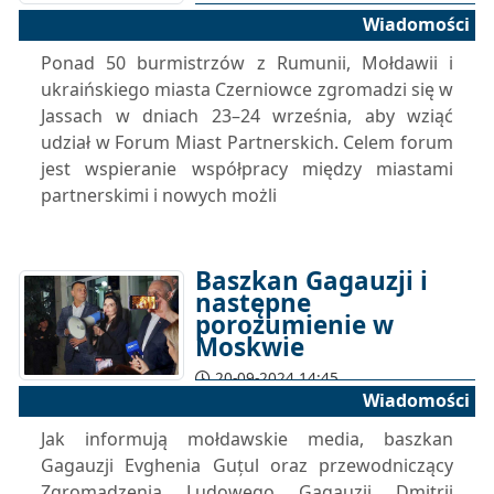
Wiadomości
Ponad 50 burmistrzów z Rumunii, Mołdawii i
ukraińskiego miasta Czerniowce zgromadzi się w
Jassach w dniach 23–24 września, aby wziąć
udział w Forum Miast Partnerskich. Celem forum
jest wspieranie współpracy między miastami
partnerskimi i nowych możli
Baszkan Gagauzji i
następne
porozumienie w
Moskwie
20-09-2024 14:45
Wiadomości
Jak informują mołdawskie media, baszkan
Gagauzji Evghenia Guțul oraz przewodniczący
Zgromadzenia Ludowego Gagauzji Dmitrij