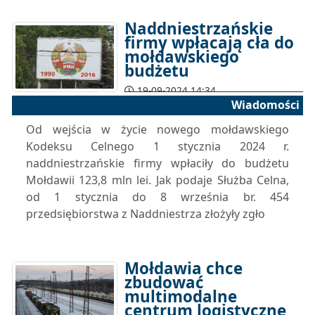
Naddniestrzańskie
firmy wpłacają cła do
mołdawskiego
budżetu
19-09-2024 14:34
Wiadomości
Od wejścia w życie nowego mołdawskiego
Kodeksu Celnego 1 stycznia 2024 r.
naddniestrzańskie firmy wpłaciły do ​​budżetu
Mołdawii 123,8 mln lei. Jak podaje Służba Celna,
od 1 stycznia do 8 września br. 454
przedsiębiorstwa z Naddniestrza złożyły zgło
Mołdawia chce
zbudować
multimodalne
centrum logistyczne