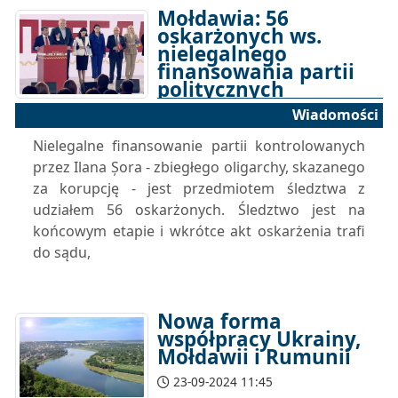
Mołdawia: 56
oskarżonych ws.
nielegalnego
finansowania partii
politycznych
Wiadomości
23-09-2024 16:23
Nielegalne finansowanie partii kontrolowanych
przez Ilana Șora - zbiegłego oligarchy, skazanego
za korupcję - jest przedmiotem śledztwa z
udziałem 56 oskarżonych. Śledztwo jest na
końcowym etapie i wkrótce akt oskarżenia trafi
do sądu,
Nowa forma
współpracy Ukrainy,
Mołdawii i Rumunii
23-09-2024 11:45