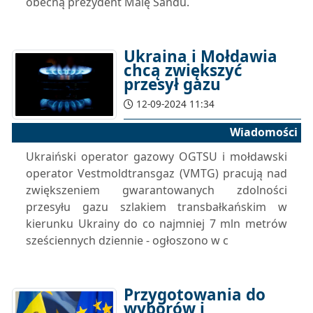
obecną prezydent Maię Sandu.
Ukraina i Mołdawia
chcą zwiększyć
przesył gazu
12-09-2024 11:34
Wiadomości
Ukraiński operator gazowy OGTSU i mołdawski
operator Vestmoldtransgaz (VMTG) pracują nad
zwiększeniem gwarantowanych zdolności
przesyłu gazu szlakiem transbałkańskim w
kierunku Ukrainy do co najmniej 7 mln metrów
sześciennych dziennie - ogłoszono w c
Przygotowania do
wyborów i