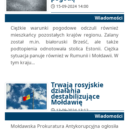
15-09-2024 14:00
Wiadomości
Ciężkie warunki pogodowe odczuli również
mieszkańcy pozostałych krajów regionu. Zalany
został m.in. białoruski Brześć, ale także
podtopienia odnotowała stolica Estonii. Ciężka
sytuacja panuje również w Rumunii i Mołdawii. W
tym kraju...
Trwają rosyjskie
działania
destabilizujące
Mołdawię
13-09-2024 13:12
Wiadomości
Mołdawska Prokuratura Antykorupcyjna ogłosiła