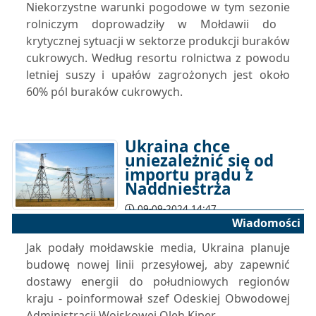
Niekorzystne warunki pogodowe w tym sezonie
rolniczym doprowadziły w Mołdawii do ​​
krytycznej sytuacji w sektorze produkcji buraków
cukrowych. Według resortu rolnictwa z powodu
letniej suszy i upałów zagrożonych jest około
60% pól buraków cukrowych.
Ukraina chce
uniezależnić się od
importu prądu z
Naddniestrza
09-09-2024 14:47
Wiadomości
Jak podały mołdawskie media, Ukraina planuje
budowę nowej linii przesyłowej, aby zapewnić
dostawy energii do południowych regionów
kraju - poinformował szef Odeskiej Obwodowej
Administracji Wojskowej Oleh Kiper.