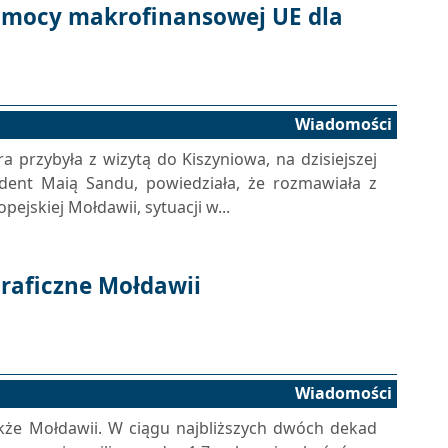
omocy makrofinansowej UE dla
Wiadomości
 przybyła z wizytą do Kiszyniowa, na dzisiejszej
dent Maią Sandu, powiedziała, że ​​rozmawiała z
ejskiej Mołdawii, sytuacji w...
raficzne Mołdawii
Wiadomości
kże Mołdawii. W ciągu najbliższych dwóch dekad