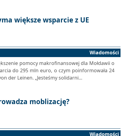
yma większe wsparcie z UE
Wiadomości
ększenie pomocy makrofinansowej dla Mołdawii o
parcia do 295 mln euro, o czym poinformowała 24
n der Leinen. „Jesteśmy solidarni...
rowadza moblizację?
Wiadomości