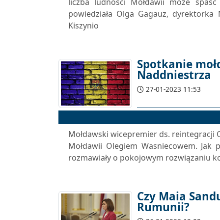
liczba ludności Mołdawii może spaść
powiedziała Olga Gagauz, dyrektorka
Kiszynio
Spotkanie moł
Naddniestrza
27-01-2023 11:53
Mołdawski wicepremier ds. reintegracji 
Mołdawii Olegiem Wasniecowem. Jak po
rozmawiały o pokojowym rozwiązaniu konf
Czy Maia Sand
Rumunii?