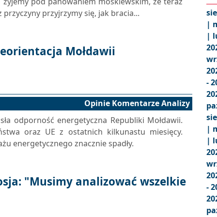
go żyjemy pod panowaniem moskiewskim, że teraz
si
 przyczyny przyjrzymy się, jak bracia...
|
m
|
l
20
eorientacja Mołdawii
wr
20
- 
20
Opinie Komentarze Analizy
pa
si
osła odporność energetyczna Republiki Mołdawii.
|
m
ństwa oraz UE z ostatnich kilkunastu miesięcy.
|
l
ażu energetycznego znacznie spadły.
20
wr
20
sja: "Musimy analizować wszelkie
- 
20
pa