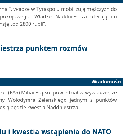
urnal", władze w Tyraspolu mobilizują mężczyzn do
pokojowego. Władze Naddniestrza oferują im
sję „od 2800 rubli”.
iestrza punktem rozmów
Wiadomości
ności (PAS) Mihai Popsoi powiedział w wywiadzie, że
ainy Wołodymra Zełenskiego jednym z punktów
osją będzie kwestia Naddniestrza.
u i kwestia wstąpienia do NATO