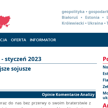
geopolityka • gospodark
Białoruś • Estonia •
Królewiecki • Ukraina • 
CJA
OFERTA
INFORMATOR
- styczeń 2023
P
No
jsze sojusze
Es
Fl
Ze
Mo
Opinie Komentarze Analizy
uk
eraz do nas bez przerwy o swoim braterstwie z
A