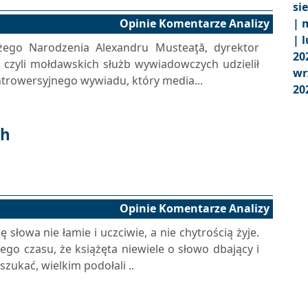
si
Opinie Komentarze Analizy
|
m
|
l
żego Narodzenia Alexandru Musteaţă, dyrektor
20
) czyli mołdawskich służb wywiadowczych udzielił
wr
ontrowersyjnego wywiadu, który media...
20
ch
Opinie Komentarze Analizy
ę słowa nie łamie i uczciwie, a nie chytrością żyje.
go czasu, że książęta niewiele o słowo dbający i
szukać, wielkim podołali ..