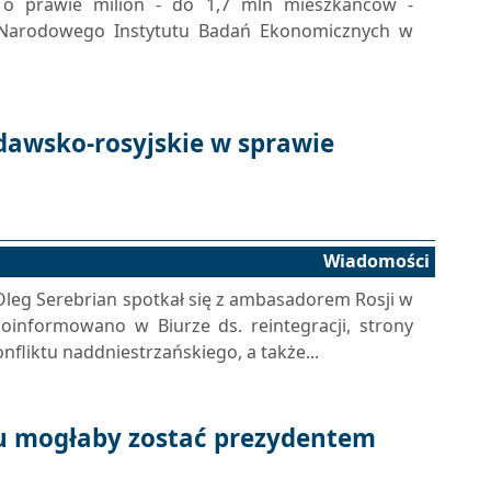
 o prawie milion - do 1,7 mln mieszkańców -
 Narodowego Instytutu Badań Ekonomicznych w
dawsko-rosyjskie w sprawie
Wiadomości
Oleg Serebrian spotkał się z ambasadorem Rosji w
informowano w Biurze ds. reintegracji, strony
liktu naddniestrzańskiego, a także...
u mogłaby zostać prezydentem