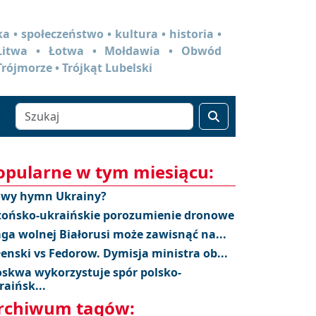
a • społeczeństwo • kultura • historia •
 Litwa • Łotwa • Mołdawia • Obwód
Trójmorze • Trójkąt Lubelski
opularne w tym miesiącu:
wy hymn Ukrainy?
tońsko-ukraińskie porozumienie dronowe
aga wolnej Białorusi może zawisnąć na...
łenski vs Fedorow. Dymisja ministra ob...
skwa wykorzystuje spór polsko-
raińsk...
rchiwum tagów: