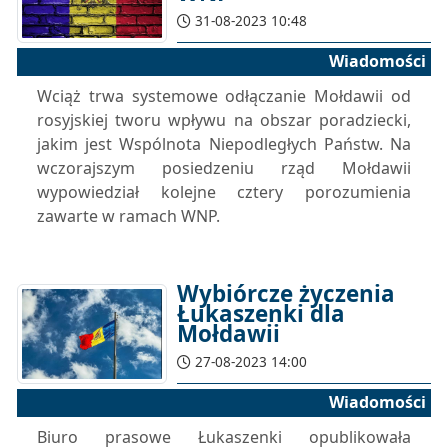
31-08-2023 10:48
Wiadomości
Wciąż trwa systemowe odłączanie Mołdawii od
rosyjskiej tworu wpływu na obszar poradziecki,
jakim jest Wspólnota Niepodległych Państw. Na
wczorajszym posiedzeniu rząd Mołdawii
wypowiedział kolejne cztery porozumienia
zawarte w ramach WNP.
Wybiórcze życzenia
Łukaszenki dla
Mołdawii
27-08-2023 14:00
Wiadomości
Biuro prasowe Łukaszenki opublikowała