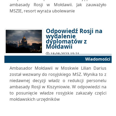
ambasady Rosji w Mołdawii. Jak zauważyło
MSZIE, resort wyraża ubolewanie
Odpowiedź Rosji na
wydalenie
dyplomatów z
Mołdawii
18-08-2023 15:21
Wiadomości
Ambasador Mołdawii w Moskwie Lilian Darius
został wezwany do rosyjskiego MSZ. Wynika to z
niedawnej decyzji władz o redukcji personelu
ambasady Rosji w Kiszyniowie. W odpowiedzi na
to posunięcie władze rosyjskie zakazały części
mołdawskich urzędników