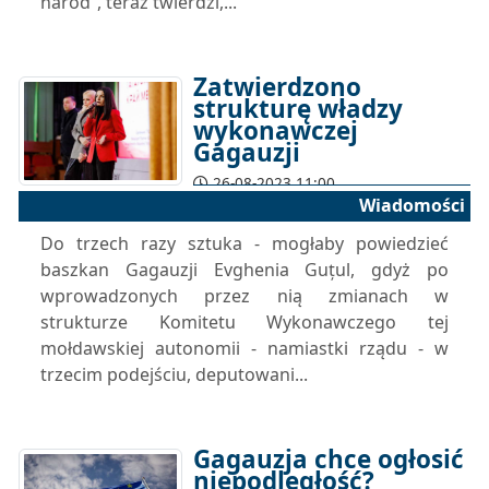
naród”, teraz twierdzi,...
Zatwierdzono
strukturę władzy
wykonawczej
Gagauzji
26-08-2023 11:00
Wiadomości
Do trzech razy sztuka - mogłaby powiedzieć
baszkan Gagauzji Evghenia Guțul, gdyż po
wprowadzonych przez nią zmianach w
strukturze Komitetu Wykonawczego tej
mołdawskiej autonomii - namiastki rządu - w
trzecim podejściu, deputowani...
Gagauzja chce ogłosić
niepodległość?