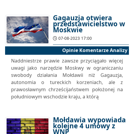
Gagauzja otwiera
przedstawicielstwo w
Moskwie
07-08-2023 17:00
Opinie Komentarze Analizy
Naddniestrze prawie zawsze przyciągało więcej
uwagi jako narzędzie Moskwy w ograniczaniu
swobody działania Mołdawii niż Gagauzja,
autonomia o tureckich korzeniach, ale z
prawosławnym chrześcijaństwem położonej na
południowym wschodzie kraju, a którą
Mołdawia wypowiada
kolejne 4 umowy z
WNP