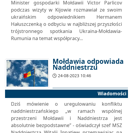
Minister gospodarki Mołdawii Victor Parlicov
podczas wizyty w Kijowie rozmawiał ze swoim
ukraińskim odpowiednikiem Hermanem
Hałuszczenką o odbyciu w najbliższej przyszłości
trójstronnego spotkania Ukraina-Mołdawia-
Rumunia na temat współpracy...
Mołdawia odpowiada
Naddniestrzu
24-08-2023 10:46
Wiadomości
Dziś mówienie o uregulowaniu konfliktu
naddniestrzańskiego „w ramach wspólnej
przestrzeni Mołdawii i Naddniestrza jest
absolutnie bezpodstawne” - oświadczył szef MSZ
Naddniestrza Witalij Ignatiew przemawiając na