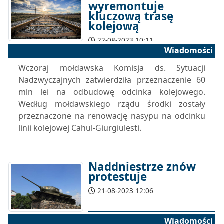
wyremontuje
kluczową trasę
kolejową
22-08-2023 10:11
Wiadomości
Wczoraj mołdawska Komisja ds. Sytuacji
Nadzwyczajnych zatwierdziła przeznaczenie 60
mln lei na odbudowę odcinka kolejowego.
Według mołdawskiego rządu środki zostały
przeznaczone na renowację nasypu na odcinku
linii kolejowej Cahul-Giurgiulesti.
Naddniestrze znów
protestuje
21-08-2023 12:06
Wiadomości