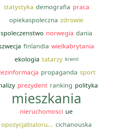
statystyka
demografia
praca
opiekaspoleczna
zdrowie
spoleczenstwo
norwegia
dania
szwecja
finlandia
wielkabrytania
ekologia
tatarzy
kreml
dezinformacja
propaganda
sport
nalizy
prezydent
ranking
polityka
mieszkania
nieruchomosci
ue
opozycjabialoru...
cichanouska