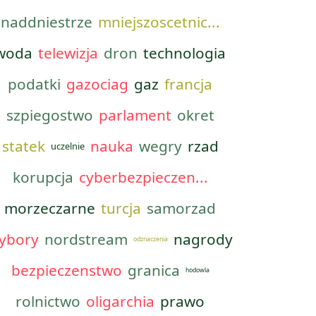
naddniestrze
mniejszoscetnic...
woda
telewizja
dron
technologia
podatki
gazociag
gaz
francja
szpiegostwo
parlament
okret
statek
nauka
wegry
rzad
uczelnie
korupcja
cyberbezpieczen...
morzeczarne
turcja
samorzad
ybory
nordstream
nagrody
odznaczenia
bezpieczenstwo
granica
hodowla
rolnictwo
oligarchia
prawo