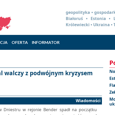
geopolityka • gospodark
Białoruś • Estonia •
Królewiecki • Ukraina • 
CJA
OFERTA
INFORMATOR
P
No
l walczy z podwójnym kryzysem
Es
Fl
Ze
Mo
Wiadomości
uk
w Dniestru w rejonie Bender spadł na początku