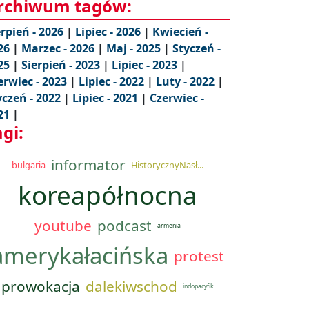
rchiwum tagów:
erpień - 2026
|
Lipiec - 2026
|
Kwiecień -
26
|
Marzec - 2026
|
Maj - 2025
|
Styczeń -
25
|
Sierpień - 2023
|
Lipiec - 2023
|
erwiec - 2023
|
Lipiec - 2022
|
Luty - 2022
|
yczeń - 2022
|
Lipiec - 2021
|
Czerwiec -
21
|
agi:
informator
bulgaria
HistorycznyNasł...
koreapółnocna
youtube
podcast
armenia
amerykałacińska
protest
prowokacja
dalekiwschod
indopacyfik