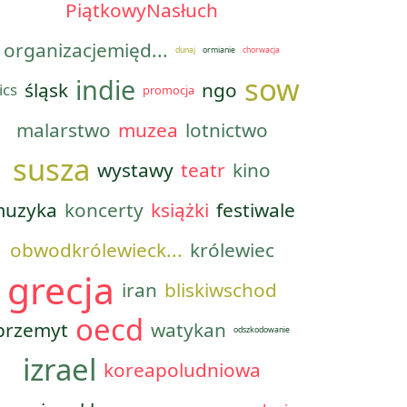
PiątkowyNasłuch
organizacjemięd...
dunaj
ormianie
chorwacja
sow
indie
śląsk
ngo
ics
promocja
malarstwo
muzea
lotnictwo
susza
wystawy
teatr
kino
uzyka
koncerty
książki
festiwale
obwodkrólewieck...
królewiec
grecja
iran
bliskiwschod
oecd
przemyt
watykan
odszkodowanie
izrael
koreapoludniowa