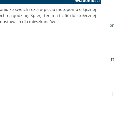
Wiadomości
zaniu ze swoich rezerw pięciu motopomp o łącznej
h na godzinę. Sprzęt ten ma trafić do stołecznej
w dostawach dla mieszkańców...
br
m