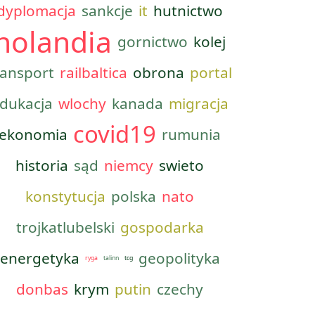
dyplomacja
sankcje
it
hutnictwo
holandia
gornictwo
kolej
ransport
railbaltica
obrona
portal
dukacja
wlochy
kanada
migracja
covid19
ekonomia
rumunia
historia
sąd
niemcy
swieto
konstytucja
polska
nato
trojkatlubelski
gospodarka
energetyka
geopolityka
ryga
talinn
tcg
donbas
krym
putin
czechy