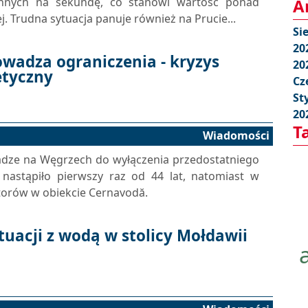
ennych na sekundę, co stanowi wartość ponad
A
j. Trudna sytuacja panuje również na Prucie...
Si
20
wadza ograniczenia - kryzys
20
etyczny
Cz
St
20
T
Wiadomości
adze na Węgrzech do wyłączenia przedostatniego
 nastąpiło pierwszy raz od 44 lat, natomiast w
orów w obiekcie Cernavodă.
tuacji z wodą w stolicy Mołdawii