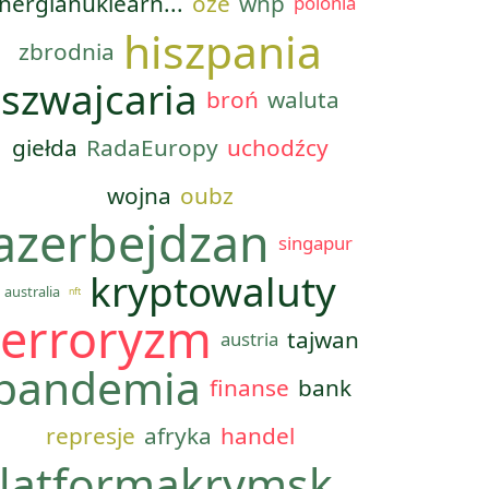
nergianuklearn...
oze
wnp
polonia
hiszpania
zbrodnia
szwajcaria
broń
waluta
giełda
RadaEuropy
uchodźcy
wojna
oubz
azerbejdzan
singapur
kryptowaluty
australia
nft
terroryzm
tajwan
austria
pandemia
finanse
bank
represje
afryka
handel
latformakrymsk...