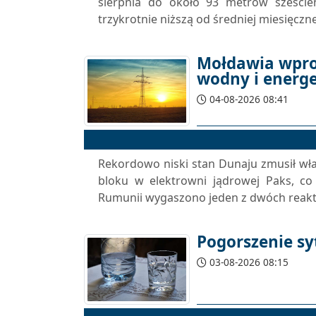
sierpnia do około 93 metrów sześci
trzykrotnie niższą od średniej miesięczne
Mołdawia wpro
wodny i energ
04-08-2026 08:41
Rekordowo niski stan Dunaju zmusił wł
bloku w elektrowni jądrowej Paks, co
Rumunii wygaszono jeden z dwóch reakt
Pogorszenie sy
03-08-2026 08:15