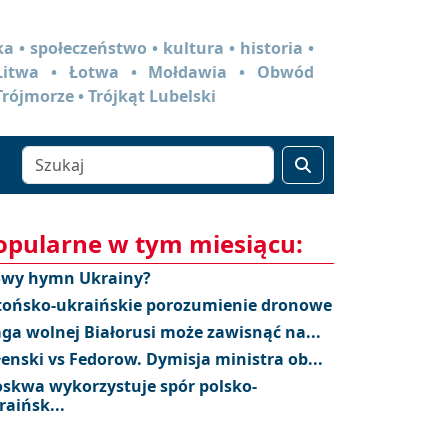
a • społeczeństwo • kultura • historia •
 Litwa • Łotwa • Mołdawia • Obwód
Trójmorze • Trójkąt Lubelski
opularne w tym miesiącu:
wy hymn Ukrainy?
tońsko-ukraińskie porozumienie dronowe
aga wolnej Białorusi może zawisnąć na...
łenski vs Fedorow. Dymisja ministra ob...
skwa wykorzystuje spór polsko-
raińsk...