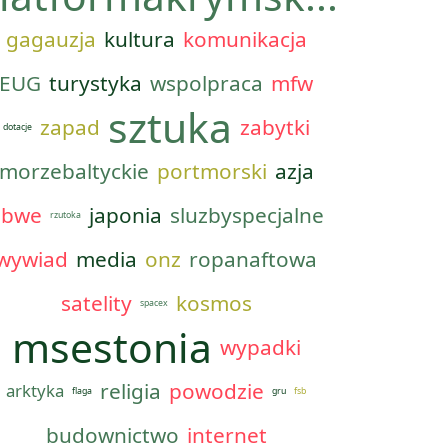
gagauzja
kultura
komunikacja
EUG
turystyka
wspolpraca
mfw
sztuka
zapad
zabytki
dotacje
morzebaltyckie
portmorski
azja
obwe
japonia
sluzbyspecjalne
rzutoka
wywiad
media
onz
ropanaftowa
satelity
kosmos
spacex
msestonia
wypadki
religia
powodzie
arktyka
flaga
gru
fsb
budownictwo
internet