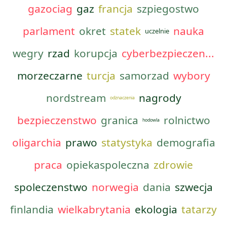
gazociag
gaz
francja
szpiegostwo
parlament
okret
statek
nauka
uczelnie
wegry
rzad
korupcja
cyberbezpieczen...
morzeczarne
turcja
samorzad
wybory
nordstream
nagrody
odznaczenia
bezpieczenstwo
granica
rolnictwo
hodowla
oligarchia
prawo
statystyka
demografia
praca
opiekaspoleczna
zdrowie
spoleczenstwo
norwegia
dania
szwecja
finlandia
wielkabrytania
ekologia
tatarzy