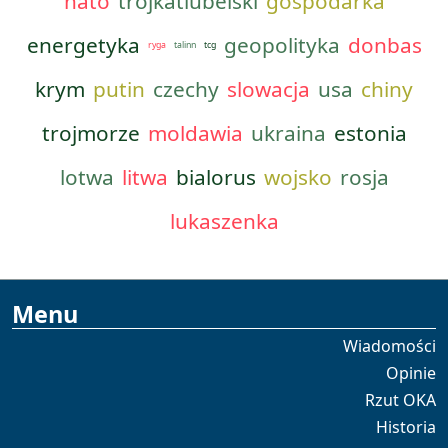
nato
trojkatlubelski
gospodarka
energetyka
geopolityka
donbas
ryga
talinn
tcg
krym
putin
czechy
slowacja
usa
chiny
trojmorze
moldawia
ukraina
estonia
lotwa
litwa
bialorus
wojsko
rosja
lukaszenka
Menu
Wiadomości
Opinie
Rzut OKA
Historia