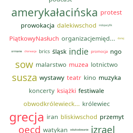
amerykałacińska
protest
prowokacja
dalekiwschod
indopacyfik
PiątkowyNasłuch
organizacjemięd...
dunaj
indie
śląsk
ngo
brics
promocja
ormianie
chorwacja
sow
malarstwo
muzea
lotnictwo
susza
wystawy
teatr
kino
muzyka
koncerty
książki
festiwale
obwodkrólewieck...
królewiec
grecja
iran
bliskiwschod
przemyt
oecd
izrael
watykan
odszkodowanie