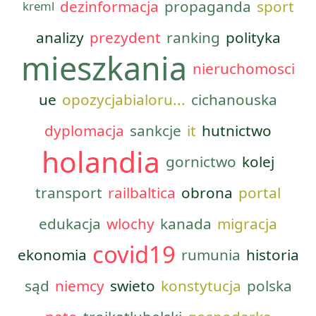
dezinformacja
propaganda
sport
kreml
analizy
prezydent
ranking
polityka
mieszkania
nieruchomosci
ue
opozycjabialoru...
cichanouska
dyplomacja
sankcje
it
hutnictwo
holandia
gornictwo
kolej
transport
railbaltica
obrona
portal
edukacja
wlochy
kanada
migracja
covid19
ekonomia
rumunia
historia
sąd
niemcy
swieto
konstytucja
polska