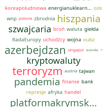
koreapoludniowa
energianuklearn...
oze
hiszpania
wnp
zbrodnia
polonia
szwajcaria
broń
waluta
giełda
RadaEuropy
uchodźcy
wojna
oubz
azerbejdzan
singapur
australia
nft
kryptowaluty
terroryzm
tajwan
austria
pandemia
finanse
bank
represje
afryka
handel
platformakrymsk...