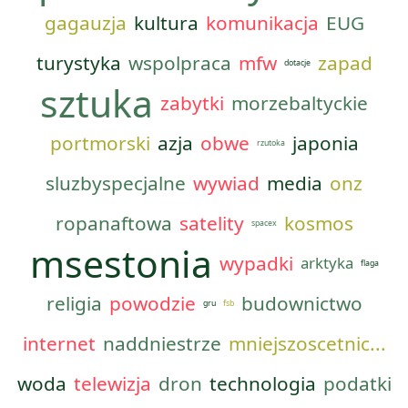
gagauzja
kultura
komunikacja
EUG
turystyka
wspolpraca
mfw
zapad
dotacje
sztuka
zabytki
morzebaltyckie
portmorski
azja
obwe
japonia
rzutoka
sluzbyspecjalne
wywiad
media
onz
ropanaftowa
satelity
kosmos
spacex
msestonia
wypadki
arktyka
flaga
religia
powodzie
budownictwo
gru
fsb
internet
naddniestrze
mniejszoscetnic...
woda
telewizja
dron
technologia
podatki