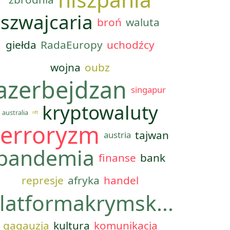
szwajcaria
broń
waluta
giełda
RadaEuropy
uchodźcy
wojna
oubz
azerbejdzan
singapur
kryptowaluty
australia
nft
terroryzm
tajwan
austria
pandemia
finanse
bank
represje
afryka
handel
latformakrymsk...
gagauzja
kultura
komunikacja