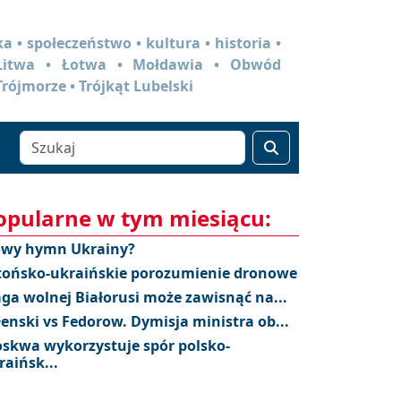
a • społeczeństwo • kultura • historia •
 Litwa • Łotwa • Mołdawia • Obwód
Trójmorze • Trójkąt Lubelski
opularne w tym miesiącu:
wy hymn Ukrainy?
tońsko-ukraińskie porozumienie dronowe
aga wolnej Białorusi może zawisnąć na...
łenski vs Fedorow. Dymisja ministra ob...
skwa wykorzystuje spór polsko-
raińsk...