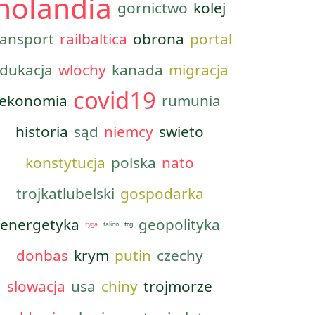
holandia
gornictwo
kolej
ransport
railbaltica
obrona
portal
dukacja
wlochy
kanada
migracja
covid19
ekonomia
rumunia
historia
sąd
niemcy
swieto
konstytucja
polska
nato
trojkatlubelski
gospodarka
energetyka
geopolityka
ryga
talinn
tcg
donbas
krym
putin
czechy
slowacja
usa
chiny
trojmorze