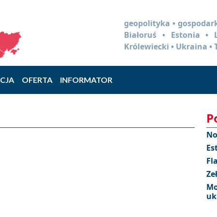
geopolityka • gospodark
Białoruś • Estonia •
Królewiecki • Ukraina • 
CJA
OFERTA
INFORMATOR
P
No
Es
Fl
Ze
Mo
uk