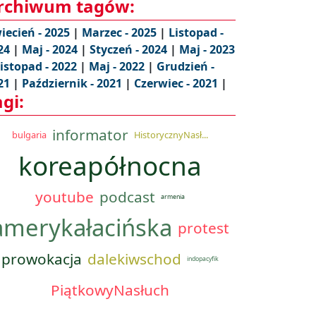
rchiwum tagów:
iecień - 2025
|
Marzec - 2025
|
Listopad -
24
|
Maj - 2024
|
Styczeń - 2024
|
Maj - 2023
istopad - 2022
|
Maj - 2022
|
Grudzień -
21
|
Październik - 2021
|
Czerwiec - 2021
|
agi:
informator
bulgaria
HistorycznyNasł...
koreapółnocna
youtube
podcast
armenia
amerykałacińska
protest
prowokacja
dalekiwschod
indopacyfik
PiątkowyNasłuch