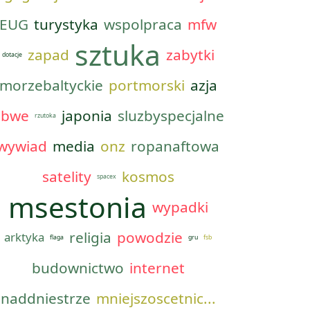
EUG
turystyka
wspolpraca
mfw
sztuka
zapad
zabytki
dotacje
morzebaltyckie
portmorski
azja
obwe
japonia
sluzbyspecjalne
rzutoka
wywiad
media
onz
ropanaftowa
satelity
kosmos
spacex
msestonia
wypadki
religia
powodzie
arktyka
flaga
gru
fsb
budownictwo
internet
naddniestrze
mniejszoscetnic...