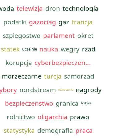
woda
telewizja
dron
technologia
podatki
gazociag
gaz
francja
szpiegostwo
parlament
okret
statek
nauka
wegry
rzad
uczelnie
korupcja
cyberbezpieczen...
morzeczarne
turcja
samorzad
ybory
nordstream
nagrody
odznaczenia
bezpieczenstwo
granica
hodowla
rolnictwo
oligarchia
prawo
statystyka
demografia
praca