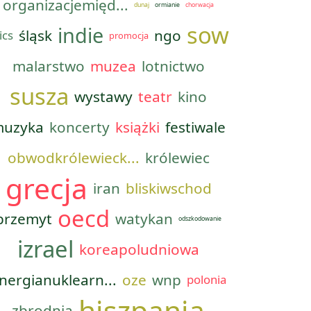
organizacjemięd...
dunaj
ormianie
chorwacja
sow
indie
śląsk
ngo
ics
promocja
malarstwo
muzea
lotnictwo
susza
wystawy
teatr
kino
uzyka
koncerty
książki
festiwale
obwodkrólewieck...
królewiec
grecja
iran
bliskiwschod
oecd
przemyt
watykan
odszkodowanie
izrael
koreapoludniowa
nergianuklearn...
oze
wnp
polonia
hiszpania
zbrodnia