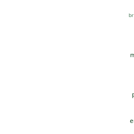
br
m
e