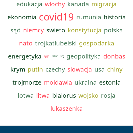
edukacja
wlochy
kanada
migracja
covid19
ekonomia
rumunia
historia
sąd
niemcy
swieto
konstytucja
polska
nato
trojkatlubelski
gospodarka
energetyka
geopolityka
donbas
ryga
talinn
tcg
krym
putin
czechy
slowacja
usa
chiny
trojmorze
moldawia
ukraina
estonia
lotwa
litwa
bialorus
wojsko
rosja
lukaszenka