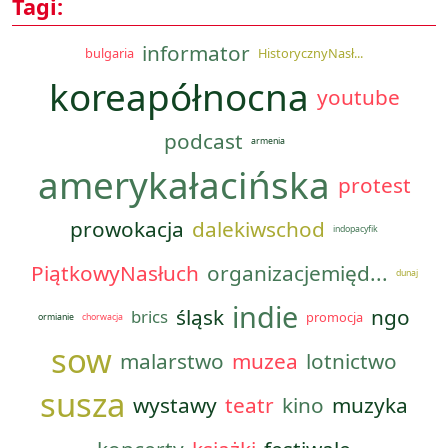
Tagi:
informator
bulgaria
HistorycznyNasł...
koreapółnocna
youtube
podcast
armenia
amerykałacińska
protest
prowokacja
dalekiwschod
indopacyfik
PiątkowyNasłuch
organizacjemięd...
dunaj
indie
śląsk
ngo
brics
promocja
ormianie
chorwacja
sow
malarstwo
muzea
lotnictwo
susza
wystawy
teatr
kino
muzyka