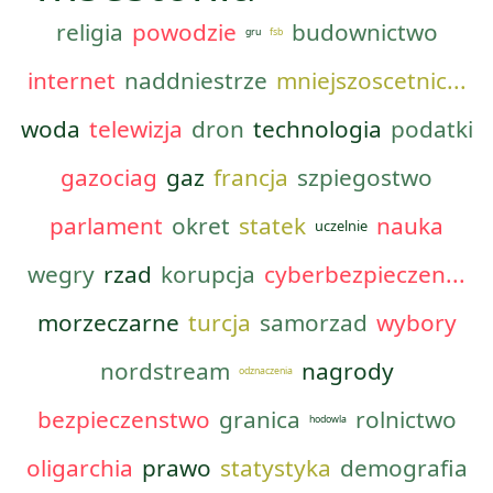
religia
powodzie
budownictwo
gru
fsb
internet
naddniestrze
mniejszoscetnic...
woda
telewizja
dron
technologia
podatki
gazociag
gaz
francja
szpiegostwo
parlament
okret
statek
nauka
uczelnie
wegry
rzad
korupcja
cyberbezpieczen...
morzeczarne
turcja
samorzad
wybory
nordstream
nagrody
odznaczenia
bezpieczenstwo
granica
rolnictwo
hodowla
oligarchia
prawo
statystyka
demografia