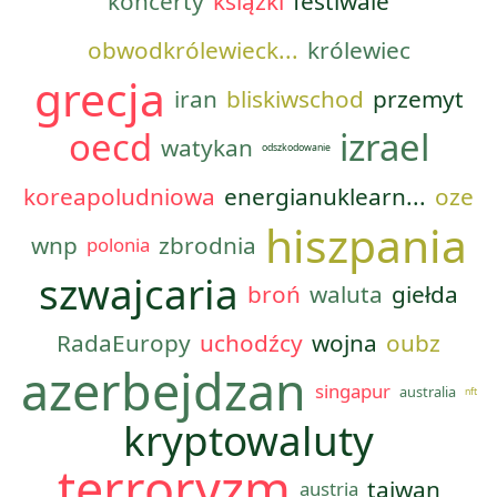
koncerty
książki
festiwale
obwodkrólewieck...
królewiec
grecja
iran
bliskiwschod
przemyt
oecd
izrael
watykan
odszkodowanie
koreapoludniowa
energianuklearn...
oze
hiszpania
wnp
zbrodnia
polonia
szwajcaria
broń
waluta
giełda
RadaEuropy
uchodźcy
wojna
oubz
azerbejdzan
singapur
australia
nft
kryptowaluty
terroryzm
tajwan
austria