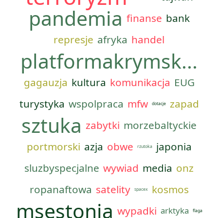
pandemia
finanse
bank
represje
afryka
handel
platformakrymsk...
gagauzja
kultura
komunikacja
EUG
turystyka
wspolpraca
mfw
zapad
dotacje
sztuka
zabytki
morzebaltyckie
portmorski
azja
obwe
japonia
rzutoka
sluzbyspecjalne
wywiad
media
onz
ropanaftowa
satelity
kosmos
spacex
msestonia
wypadki
arktyka
flaga