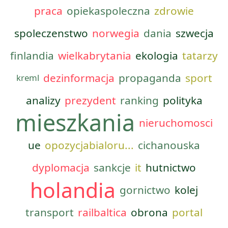
praca
opiekaspoleczna
zdrowie
spoleczenstwo
norwegia
dania
szwecja
finlandia
wielkabrytania
ekologia
tatarzy
dezinformacja
propaganda
sport
kreml
analizy
prezydent
ranking
polityka
mieszkania
nieruchomosci
ue
opozycjabialoru...
cichanouska
dyplomacja
sankcje
it
hutnictwo
holandia
gornictwo
kolej
transport
railbaltica
obrona
portal