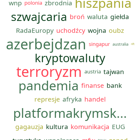
hiszpania
wnp
zbrodnia
polonia
szwajcaria
broń
waluta
giełda
RadaEuropy
uchodźcy
wojna
oubz
azerbejdzan
singapur
australia
nft
kryptowaluty
terroryzm
tajwan
austria
pandemia
finanse
bank
represje
afryka
handel
platformakrymsk...
gagauzja
kultura
komunikacja
EUG