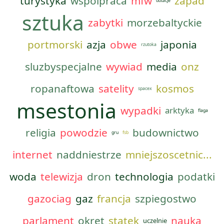
turystyka
wspolpraca
mfw
zapad
dotacje
sztuka
zabytki
morzebaltyckie
portmorski
azja
obwe
japonia
rzutoka
sluzbyspecjalne
wywiad
media
onz
ropanaftowa
satelity
kosmos
spacex
msestonia
wypadki
arktyka
flaga
religia
powodzie
budownictwo
gru
fsb
internet
naddniestrze
mniejszoscetnic...
woda
telewizja
dron
technologia
podatki
gazociag
gaz
francja
szpiegostwo
parlament
okret
statek
nauka
uczelnie