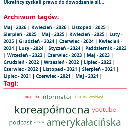
Ukraińcy zyskali prawo do dowodzenia sił...
Archiwum tagów:
Maj - 2026
|
Kwiecień - 2026
|
Listopad - 2025
|
Sierpień - 2025
|
Maj - 2025
|
Kwiecień - 2025
|
Luty -
2025
|
Grudzień - 2024
|
Czerwiec - 2024
|
Kwiecień -
2024
|
Luty - 2024
|
Styczeń - 2024
|
Październik - 2023
|
Wrzesień - 2023
|
Czerwiec - 2023
|
Maj - 2023
|
Grudzień - 2022
|
Wrzesień - 2022
|
Lipiec - 2022
|
Czerwiec - 2022
|
Listopad - 2021
|
Sierpień - 2021
|
Lipiec - 2021
|
Czerwiec - 2021
|
Maj - 2021
|
Tagi:
informator
bulgaria
HistorycznyNasł...
koreapółnocna
youtube
amerykałacińska
podcast
armenia