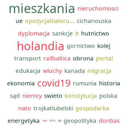
mieszkania
nieruchomosci
ue
opozycjabialoru...
cichanouska
dyplomacja
sankcje
it
hutnictwo
holandia
gornictwo
kolej
transport
railbaltica
obrona
portal
edukacja
wlochy
kanada
migracja
covid19
ekonomia
rumunia
historia
sąd
niemcy
swieto
konstytucja
polska
nato
trojkatlubelski
gospodarka
energetyka
geopolityka
donbas
ryga
talinn
tcg