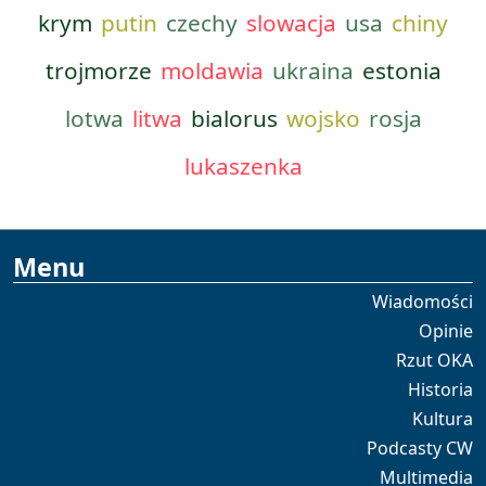
krym
putin
czechy
slowacja
usa
chiny
trojmorze
moldawia
ukraina
estonia
lotwa
litwa
bialorus
wojsko
rosja
lukaszenka
Menu
Wiadomości
Opinie
Rzut OKA
Historia
Kultura
Podcasty CW
Multimedia