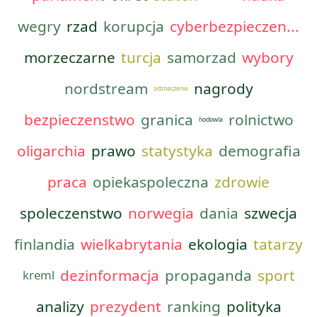
wegry
rzad
korupcja
cyberbezpieczen...
morzeczarne
turcja
samorzad
wybory
nordstream
nagrody
odznaczenia
bezpieczenstwo
granica
rolnictwo
hodowla
oligarchia
prawo
statystyka
demografia
praca
opiekaspoleczna
zdrowie
spoleczenstwo
norwegia
dania
szwecja
finlandia
wielkabrytania
ekologia
tatarzy
dezinformacja
propaganda
sport
kreml
analizy
prezydent
ranking
polityka