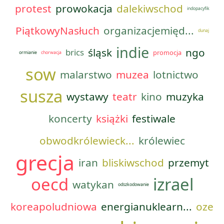
protest
prowokacja
dalekiwschod
indopacyfik
PiątkowyNasłuch
organizacjemięd...
dunaj
indie
śląsk
ngo
brics
promocja
ormianie
chorwacja
sow
malarstwo
muzea
lotnictwo
susza
wystawy
teatr
kino
muzyka
koncerty
książki
festiwale
obwodkrólewieck...
królewiec
grecja
iran
bliskiwschod
przemyt
oecd
izrael
watykan
odszkodowanie
koreapoludniowa
energianuklearn...
oze