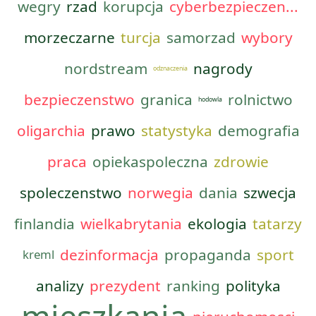
wegry
rzad
korupcja
cyberbezpieczen...
morzeczarne
turcja
samorzad
wybory
nordstream
nagrody
odznaczenia
bezpieczenstwo
granica
rolnictwo
hodowla
oligarchia
prawo
statystyka
demografia
praca
opiekaspoleczna
zdrowie
spoleczenstwo
norwegia
dania
szwecja
finlandia
wielkabrytania
ekologia
tatarzy
dezinformacja
propaganda
sport
kreml
analizy
prezydent
ranking
polityka