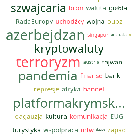
szwajcaria
broń
waluta
giełda
RadaEuropy
uchodźcy
wojna
oubz
azerbejdzan
singapur
australia
nft
kryptowaluty
terroryzm
tajwan
austria
pandemia
finanse
bank
represje
afryka
handel
platformakrymsk...
gagauzja
kultura
komunikacja
EUG
turystyka
wspolpraca
mfw
zapad
dotacje