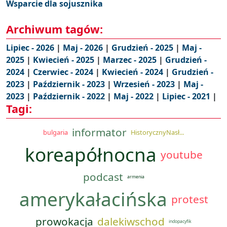
Wsparcie dla sojusznika
Archiwum tagów:
Lipiec - 2026
|
Maj - 2026
|
Grudzień - 2025
|
Maj -
2025
|
Kwiecień - 2025
|
Marzec - 2025
|
Grudzień -
2024
|
Czerwiec - 2024
|
Kwiecień - 2024
|
Grudzień -
2023
|
Październik - 2023
|
Wrzesień - 2023
|
Maj -
2023
|
Październik - 2022
|
Maj - 2022
|
Lipiec - 2021
|
Tagi:
informator
bulgaria
HistorycznyNasł...
koreapółnocna
youtube
podcast
armenia
amerykałacińska
protest
prowokacja
dalekiwschod
indopacyfik