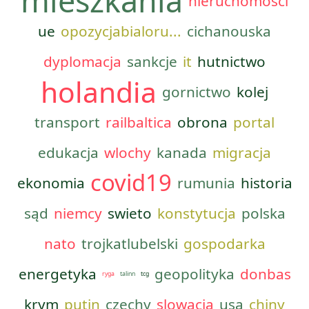
mieszkania
nieruchomosci
ue
opozycjabialoru...
cichanouska
dyplomacja
sankcje
it
hutnictwo
holandia
gornictwo
kolej
transport
railbaltica
obrona
portal
edukacja
wlochy
kanada
migracja
covid19
ekonomia
rumunia
historia
sąd
niemcy
swieto
konstytucja
polska
nato
trojkatlubelski
gospodarka
energetyka
geopolityka
donbas
ryga
talinn
tcg
krym
putin
czechy
slowacja
usa
chiny