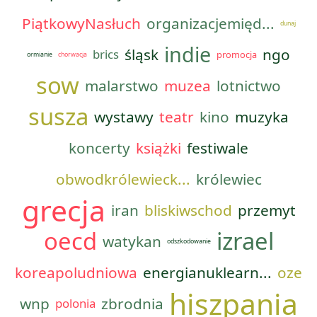
PiątkowyNasłuch
organizacjemięd...
dunaj
indie
śląsk
ngo
brics
promocja
ormianie
chorwacja
sow
malarstwo
muzea
lotnictwo
susza
wystawy
teatr
kino
muzyka
koncerty
książki
festiwale
obwodkrólewieck...
królewiec
grecja
iran
bliskiwschod
przemyt
oecd
izrael
watykan
odszkodowanie
koreapoludniowa
energianuklearn...
oze
hiszpania
wnp
zbrodnia
polonia