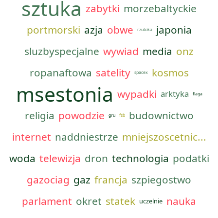
sztuka
zabytki
morzebaltyckie
portmorski
azja
obwe
japonia
rzutoka
sluzbyspecjalne
wywiad
media
onz
ropanaftowa
satelity
kosmos
spacex
msestonia
wypadki
arktyka
flaga
religia
powodzie
budownictwo
gru
fsb
internet
naddniestrze
mniejszoscetnic...
woda
telewizja
dron
technologia
podatki
gazociag
gaz
francja
szpiegostwo
parlament
okret
statek
nauka
uczelnie