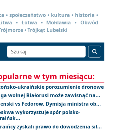
a • społeczeństwo • kultura • historia •
 Litwa • Łotwa • Mołdawia • Obwód
Trójmorze • Trójkąt Lubelski
opularne w tym miesiącu:
tońsko-ukraińskie porozumienie dronowe
aga wolnej Białorusi może zawisnąć na...
łenski vs Fedorow. Dymisja ministra ob...
skwa wykorzystuje spór polsko-
raińsk...
raińcy zyskali prawo do dowodzenia sił...