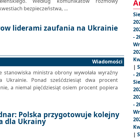
ełenskiego. Według komunikatów rozmowy
A
westiach bezpieczeństwa, ...
Si
20
row liderami zaufania na Ukrainie
20
- 
Wr
20
Kw
Wiadomości
|
S
ze stanowiska ministra obrony wywołała wyraźny
- 
a Ukrainie. Ponad sześćdziesiąt dwa procent
Si
ie, a niemal pięćdziesiąt osiem procent popiera
20
20
- 
Wr
nar: Polska przygotowuje kolejny
20
a dla Ukrainy
Kw
|
S