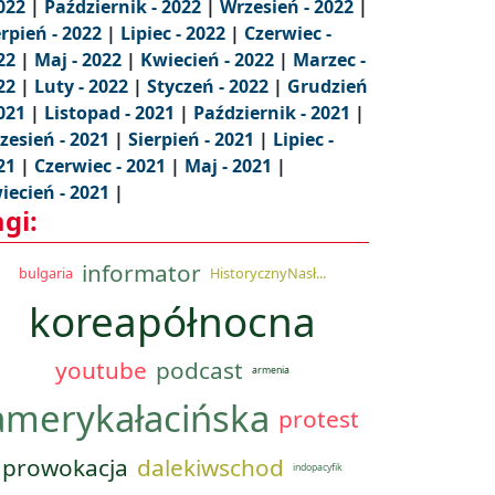
2022
|
Październik - 2022
|
Wrzesień - 2022
|
erpień - 2022
|
Lipiec - 2022
|
Czerwiec -
22
|
Maj - 2022
|
Kwiecień - 2022
|
Marzec -
22
|
Luty - 2022
|
Styczeń - 2022
|
Grudzień
2021
|
Listopad - 2021
|
Październik - 2021
|
zesień - 2021
|
Sierpień - 2021
|
Lipiec -
21
|
Czerwiec - 2021
|
Maj - 2021
|
iecień - 2021
|
agi:
informator
bulgaria
HistorycznyNasł...
koreapółnocna
youtube
podcast
armenia
amerykałacińska
protest
prowokacja
dalekiwschod
indopacyfik