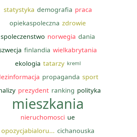
statystyka
demografia
praca
opiekaspoleczna
zdrowie
spoleczenstwo
norwegia
dania
szwecja
finlandia
wielkabrytania
ekologia
tatarzy
kreml
dezinformacja
propaganda
sport
nalizy
prezydent
ranking
polityka
mieszkania
nieruchomosci
ue
opozycjabialoru...
cichanouska