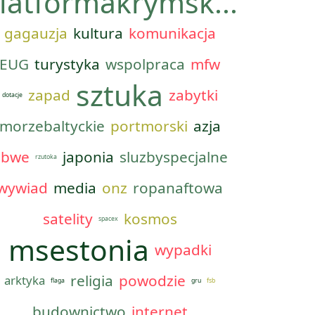
latformakrymsk...
gagauzja
kultura
komunikacja
EUG
turystyka
wspolpraca
mfw
sztuka
zapad
zabytki
dotacje
morzebaltyckie
portmorski
azja
obwe
japonia
sluzbyspecjalne
rzutoka
wywiad
media
onz
ropanaftowa
satelity
kosmos
spacex
msestonia
wypadki
religia
powodzie
arktyka
flaga
gru
fsb
budownictwo
internet