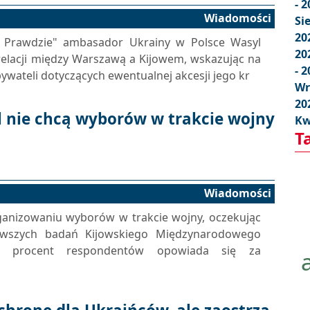
- 
Wiadomości
Si
20
j Prawdzie" ambasador Ukrainy w Polsce Wasyl
20
relacji między Warszawą a Kijowem, wskazując na
- 
wateli dotyczących ewentualnej akcesji jego kr
Wr
20
 nie chcą wyborów w trakcie wojny
Kw
T
Wiadomości
ganizowaniu wyborów w trakcie wojny, oczekując
owszych badań Kijowskiego Międzynarodowego
 57 procent respondentów opowiada się za