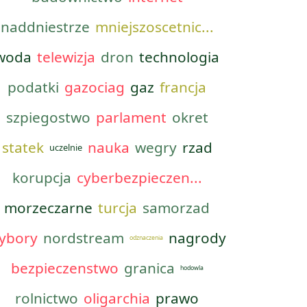
naddniestrze
mniejszoscetnic...
woda
telewizja
dron
technologia
podatki
gazociag
gaz
francja
szpiegostwo
parlament
okret
statek
nauka
wegry
rzad
uczelnie
korupcja
cyberbezpieczen...
morzeczarne
turcja
samorzad
ybory
nordstream
nagrody
odznaczenia
bezpieczenstwo
granica
hodowla
rolnictwo
oligarchia
prawo