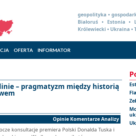
geopolityka • gospodark
Białoruś • Estonia •
Królewiecki • Ukraina • 
CJA
OFERTA
INFORMATOR
P
Es
linie – pragmatyzm między historią
twem
Fl
Ze
Mo
uk
Opinie Komentarze Analizy
Uk
obocze konsultacje premiera Polski Donalda Tuska i