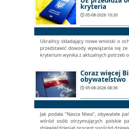
UE przedłuża o
kryteria
05-08-2026 10:20
Ukraińcy składający nowe wnioski o och
przedstawić dowody wywiązania się z
kryterium wynika z aktualnych potrzeb o
Coraz więcej B
obywatelstwo
05-08-2026 08:36
Jak podała "Nasza Niwa", obywatele p
wśród osób otrzymujących polskie pa
dziewięćdziesiąt procent spośród dziewię