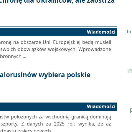
chronę dla Ukraińców, ale zaostrza
br
Wiadomości
ronę na obszarze Unii Europejskiej będą musieli
e swoich obowiązków wojskowych. Wprowadzone
bronnych ...
m
ialorusinów wybiera polskie
Wiadomości
aństw położonych za wschodnią granicą dominują
szporty. Z danych za 2025 rok wynika, że aż
tnastu tysięcy nowych ...