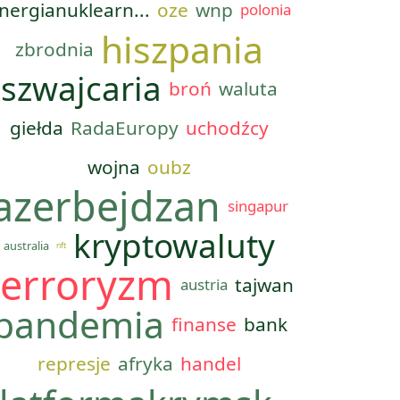
nergianuklearn...
oze
wnp
polonia
hiszpania
zbrodnia
szwajcaria
broń
waluta
giełda
RadaEuropy
uchodźcy
wojna
oubz
azerbejdzan
singapur
kryptowaluty
australia
nft
terroryzm
tajwan
austria
pandemia
finanse
bank
represje
afryka
handel