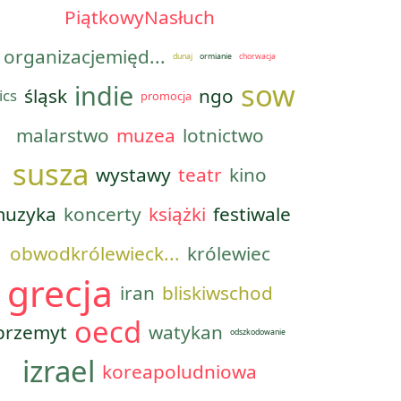
PiątkowyNasłuch
organizacjemięd...
dunaj
ormianie
chorwacja
sow
indie
śląsk
ngo
ics
promocja
malarstwo
muzea
lotnictwo
susza
wystawy
teatr
kino
uzyka
koncerty
książki
festiwale
obwodkrólewieck...
królewiec
grecja
iran
bliskiwschod
oecd
przemyt
watykan
odszkodowanie
izrael
koreapoludniowa