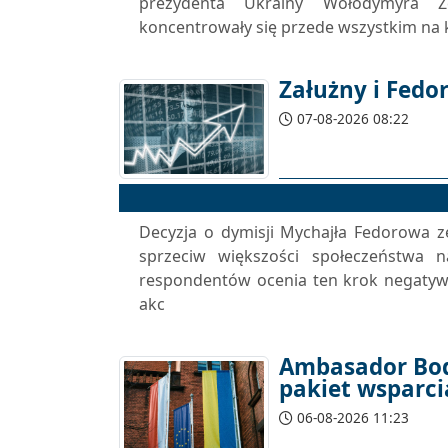
prezydenta Ukrainy Wołodymyra Z
koncentrowały się przede wszystkim na k
Załużny i Fedo
07-08-2026 08:22
Decyzja o dymisji Mychajła Fedorowa 
sprzeciw większości społeczeństwa n
respondentów ocenia ten krok negatywn
akc
Ambasador Bod
pakiet wsparci
06-08-2026 11:23