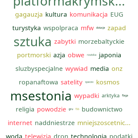
platformakrymsk...
gagauzja
kultura
komunikacja
EUG
turystyka
wspolpraca
mfw
zapad
dotacje
sztuka
zabytki
morzebaltyckie
portmorski
azja
obwe
japonia
rzutoka
sluzbyspecjalne
wywiad
media
onz
ropanaftowa
satelity
kosmos
spacex
msestonia
wypadki
arktyka
flaga
religia
powodzie
budownictwo
gru
fsb
internet
naddniestrze
mniejszoscetnic...
woda
telewizja
dron
technologia
podatki