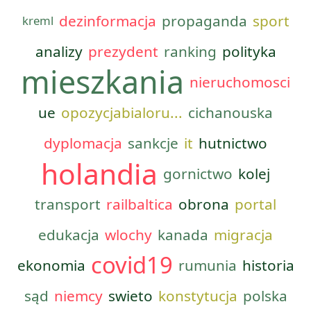
dezinformacja
propaganda
sport
kreml
analizy
prezydent
ranking
polityka
mieszkania
nieruchomosci
ue
opozycjabialoru...
cichanouska
dyplomacja
sankcje
it
hutnictwo
holandia
gornictwo
kolej
transport
railbaltica
obrona
portal
edukacja
wlochy
kanada
migracja
covid19
ekonomia
rumunia
historia
sąd
niemcy
swieto
konstytucja
polska