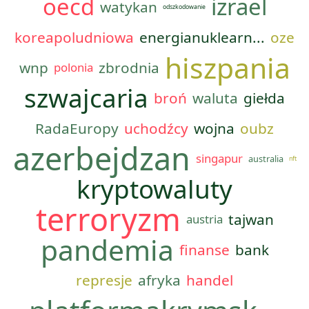
oecd
izrael
watykan
odszkodowanie
koreapoludniowa
energianuklearn...
oze
hiszpania
wnp
zbrodnia
polonia
szwajcaria
broń
waluta
giełda
RadaEuropy
uchodźcy
wojna
oubz
azerbejdzan
singapur
australia
nft
kryptowaluty
terroryzm
tajwan
austria
pandemia
finanse
bank
represje
afryka
handel