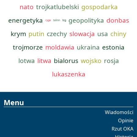
nato
trojkatlubelski
gospodarka
energetyka
geopolityka
donbas
ryga
talinn
tcg
krym
putin
czechy
slowacja
usa
chiny
trojmorze
moldawia
ukraina
estonia
lotwa
litwa
bialorus
wojsko
rosja
lukaszenka
Menu
Wiadomości
Opinie
Rzut OKA