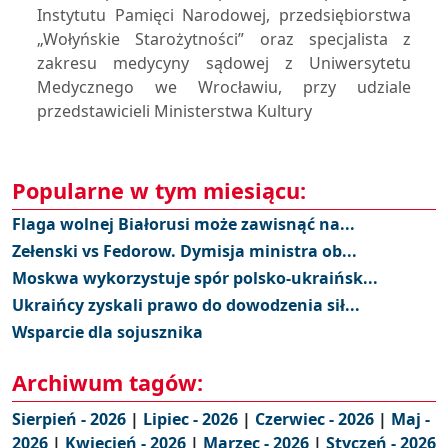
Instytutu Pamięci Narodowej, przedsiębiorstwa
„Wołyńskie Starożytności” oraz specjalista z
zakresu medycyny sądowej z Uniwersytetu
Medycznego we Wrocławiu, przy udziale
przedstawicieli Ministerstwa Kultury
Popularne w tym miesiącu:
Flaga wolnej Białorusi może zawisnąć na...
Zełenski vs Fedorow. Dymisja ministra ob...
Moskwa wykorzystuje spór polsko-ukraińsk...
Ukraińcy zyskali prawo do dowodzenia sił...
Wsparcie dla sojusznika
Archiwum tagów:
Sierpień - 2026
|
Lipiec - 2026
|
Czerwiec - 2026
|
Maj -
2026
|
Kwiecień - 2026
|
Marzec - 2026
|
Styczeń - 2026