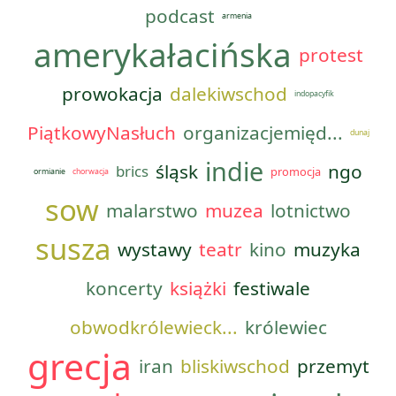
podcast
armenia
amerykałacińska
protest
prowokacja
dalekiwschod
indopacyfik
PiątkowyNasłuch
organizacjemięd...
dunaj
indie
śląsk
ngo
brics
promocja
ormianie
chorwacja
sow
malarstwo
muzea
lotnictwo
susza
wystawy
teatr
kino
muzyka
koncerty
książki
festiwale
obwodkrólewieck...
królewiec
grecja
iran
bliskiwschod
przemyt