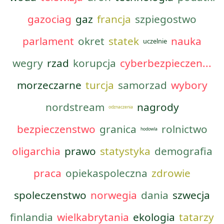
gazociag
gaz
francja
szpiegostwo
parlament
okret
statek
nauka
uczelnie
wegry
rzad
korupcja
cyberbezpieczen...
morzeczarne
turcja
samorzad
wybory
nordstream
nagrody
odznaczenia
bezpieczenstwo
granica
rolnictwo
hodowla
oligarchia
prawo
statystyka
demografia
praca
opiekaspoleczna
zdrowie
spoleczenstwo
norwegia
dania
szwecja
finlandia
wielkabrytania
ekologia
tatarzy