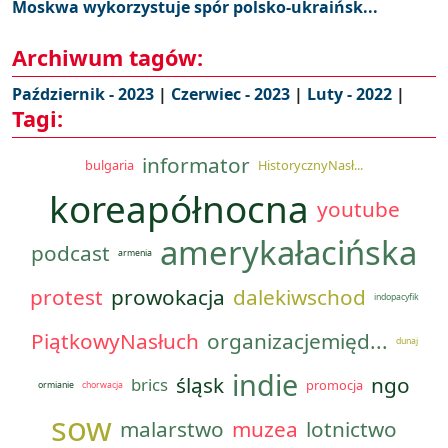
Moskwa wykorzystuje spór polsko-ukraińsk...
Archiwum tagów:
Październik - 2023
|
Czerwiec - 2023
|
Luty - 2022
|
Tagi:
informator
bulgaria
HistorycznyNasł...
koreapółnocna
youtube
amerykałacińska
podcast
armenia
protest
prowokacja
dalekiwschod
indopacyfik
PiątkowyNasłuch
organizacjemięd...
dunaj
indie
śląsk
ngo
brics
promocja
ormianie
chorwacja
sow
malarstwo
muzea
lotnictwo