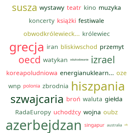
susza
wystawy
teatr
kino
muzyka
koncerty
książki
festiwale
obwodkrólewieck...
królewiec
grecja
iran
bliskiwschod
przemyt
oecd
izrael
watykan
odszkodowanie
koreapoludniowa
energianuklearn...
oze
hiszpania
wnp
zbrodnia
polonia
szwajcaria
broń
waluta
giełda
RadaEuropy
uchodźcy
wojna
oubz
azerbejdzan
singapur
australia
nft