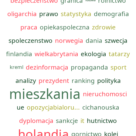
bezpieczenstwo
granica
rolnictwo
hodowla
oligarchia
prawo
statystyka
demografia
praca
opiekaspoleczna
zdrowie
spoleczenstwo
norwegia
dania
szwecja
finlandia
wielkabrytania
ekologia
tatarzy
dezinformacja
propaganda
sport
kreml
analizy
prezydent
ranking
polityka
mieszkania
nieruchomosci
ue
opozycjabialoru...
cichanouska
dyplomacja
sankcje
it
hutnictwo
holandia
gornictwo
kolej