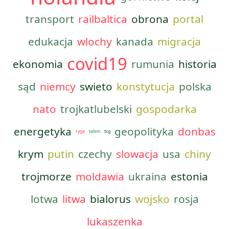
transport
railbaltica
obrona
portal
edukacja
wlochy
kanada
migracja
covid19
ekonomia
rumunia
historia
sąd
niemcy
swieto
konstytucja
polska
nato
trojkatlubelski
gospodarka
energetyka
geopolityka
donbas
ryga
talinn
tcg
krym
putin
czechy
slowacja
usa
chiny
trojmorze
moldawia
ukraina
estonia
lotwa
litwa
bialorus
wojsko
rosja
lukaszenka