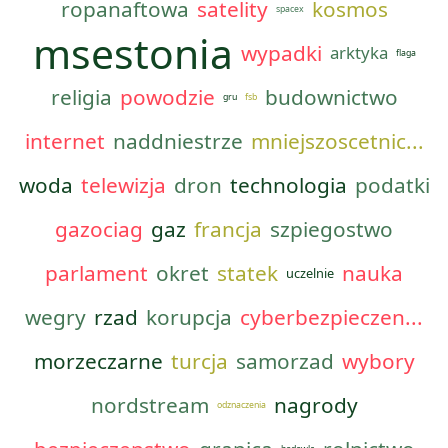
ropanaftowa
satelity
kosmos
spacex
msestonia
wypadki
arktyka
flaga
religia
powodzie
budownictwo
gru
fsb
internet
naddniestrze
mniejszoscetnic...
woda
telewizja
dron
technologia
podatki
gazociag
gaz
francja
szpiegostwo
parlament
okret
statek
nauka
uczelnie
wegry
rzad
korupcja
cyberbezpieczen...
morzeczarne
turcja
samorzad
wybory
nordstream
nagrody
odznaczenia