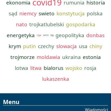
covid19
ekonomia
rumunia
historia
sąd
niemcy
swieto
konstytucja
polska
nato
trojkatlubelski
gospodarka
energetyka
geopolityka
donbas
ryga
talinn
tcg
krym
putin
czechy
slowacja
usa
chiny
trojmorze
moldawia
ukraina
estonia
lotwa
litwa
bialorus
wojsko
rosja
lukaszenka
Menu
Wiadomości