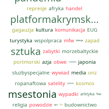
represje
afryka
handel
platformakrymsk...
gagauzja
kultura
komunikacja
EUG
turystyka
wspolpraca
mfw
zapad
dotacje
sztuka
zabytki
morzebaltyckie
portmorski
azja
obwe
japonia
rzutoka
sluzbyspecjalne
wywiad
media
onz
ropanaftowa
satelity
kosmos
spacex
msestonia
wypadki
arktyka
flaga
religia
powodzie
budownictwo
gru
fsb