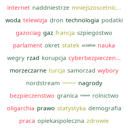
internet
naddniestrze
mniejszoscetnic...
woda
telewizja
dron
technologia
podatki
gazociag
gaz
francja
szpiegostwo
parlament
okret
statek
nauka
uczelnie
wegry
rzad
korupcja
cyberbezpieczen...
morzeczarne
turcja
samorzad
wybory
nordstream
nagrody
odznaczenia
bezpieczenstwo
granica
rolnictwo
hodowla
oligarchia
prawo
statystyka
demografia
praca
opiekaspoleczna
zdrowie