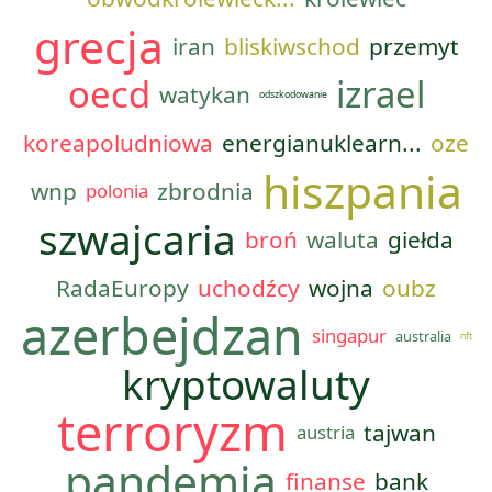
grecja
iran
bliskiwschod
przemyt
oecd
izrael
watykan
odszkodowanie
koreapoludniowa
energianuklearn...
oze
hiszpania
wnp
zbrodnia
polonia
szwajcaria
broń
waluta
giełda
RadaEuropy
uchodźcy
wojna
oubz
azerbejdzan
singapur
australia
nft
kryptowaluty
terroryzm
tajwan
austria
pandemia
finanse
bank