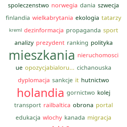
spoleczenstwo
norwegia
dania
szwecja
finlandia
wielkabrytania
ekologia
tatarzy
dezinformacja
propaganda
sport
kreml
analizy
prezydent
ranking
polityka
mieszkania
nieruchomosci
ue
opozycjabialoru...
cichanouska
dyplomacja
sankcje
it
hutnictwo
holandia
gornictwo
kolej
transport
railbaltica
obrona
portal
edukacja
wlochy
kanada
migracja