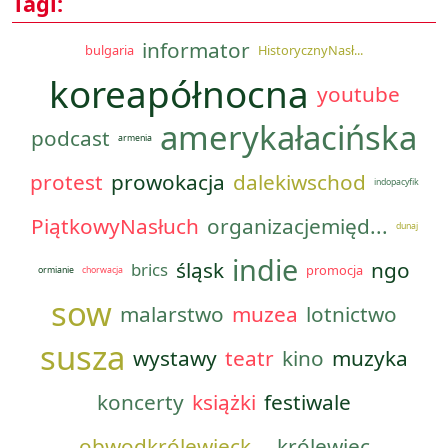
Tagi:
informator
bulgaria
HistorycznyNasł...
koreapółnocna
youtube
amerykałacińska
podcast
armenia
protest
prowokacja
dalekiwschod
indopacyfik
PiątkowyNasłuch
organizacjemięd...
dunaj
indie
śląsk
ngo
brics
promocja
ormianie
chorwacja
sow
malarstwo
muzea
lotnictwo
susza
wystawy
teatr
kino
muzyka
koncerty
książki
festiwale
obwodkrólewieck...
królewiec