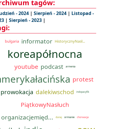
rchiwum tagów:
udzień - 2024
|
Sierpień - 2024
|
Listopad -
23
|
Sierpień - 2023
|
agi:
informator
bulgaria
HistorycznyNasł...
koreapółnocna
youtube
podcast
armenia
amerykałacińska
protest
prowokacja
dalekiwschod
indopacyfik
PiątkowyNasłuch
organizacjemięd...
dunaj
ormianie
chorwacja