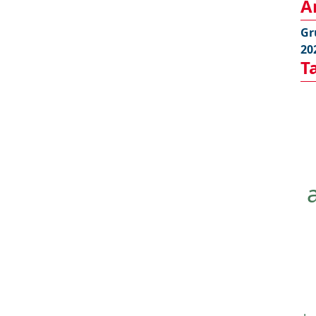
A
Gr
20
T