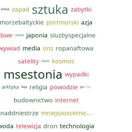
sztuka
zapad
zabytki
dotacje
morzebaltyckie
portmorski
azja
obwe
japonia
sluzbyspecjalne
rzutoka
wywiad
media
onz
ropanaftowa
satelity
kosmos
spacex
msestonia
wypadki
religia
powodzie
arktyka
flaga
gru
fsb
budownictwo
internet
naddniestrze
mniejszoscetnic...
woda
telewizja
dron
technologia