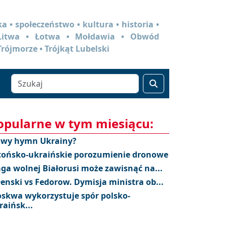
a • społeczeństwo • kultura • historia •
 Litwa • Łotwa • Mołdawia • Obwód
Trójmorze • Trójkąt Lubelski
opularne w tym miesiącu:
wy hymn Ukrainy?
tońsko-ukraińskie porozumienie dronowe
aga wolnej Białorusi może zawisnąć na...
łenski vs Fedorow. Dymisja ministra ob...
skwa wykorzystuje spór polsko-
raińsk...