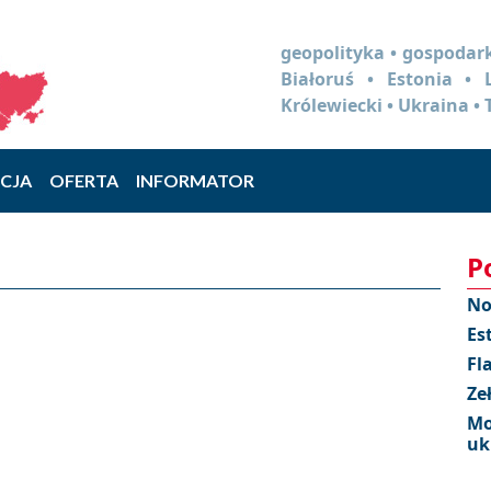
geopolityka • gospodark
Białoruś • Estonia •
Królewiecki • Ukraina • 
CJA
OFERTA
INFORMATOR
P
No
Es
Fl
Ze
Mo
uk