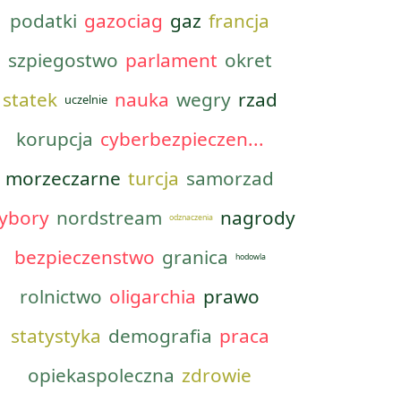
podatki
gazociag
gaz
francja
szpiegostwo
parlament
okret
statek
nauka
wegry
rzad
uczelnie
korupcja
cyberbezpieczen...
morzeczarne
turcja
samorzad
ybory
nordstream
nagrody
odznaczenia
bezpieczenstwo
granica
hodowla
rolnictwo
oligarchia
prawo
statystyka
demografia
praca
opiekaspoleczna
zdrowie