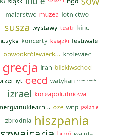
sow
indie
śląsk
ngo
ics
promocja
malarstwo
muzea
lotnictwo
susza
wystawy
teatr
kino
uzyka
koncerty
książki
festiwale
obwodkrólewieck...
królewiec
grecja
iran
bliskiwschod
oecd
przemyt
watykan
odszkodowanie
izrael
koreapoludniowa
nergianuklearn...
oze
wnp
polonia
hiszpania
zbrodnia
szwajcaria
broń
waluta