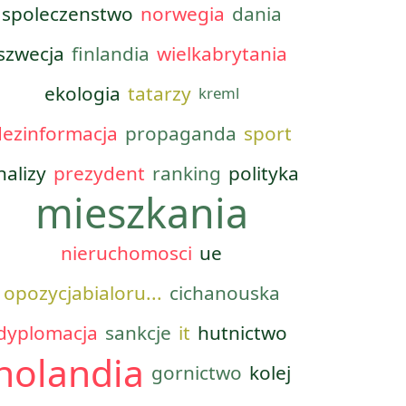
spoleczenstwo
norwegia
dania
szwecja
finlandia
wielkabrytania
ekologia
tatarzy
kreml
dezinformacja
propaganda
sport
nalizy
prezydent
ranking
polityka
mieszkania
nieruchomosci
ue
opozycjabialoru...
cichanouska
dyplomacja
sankcje
it
hutnictwo
holandia
gornictwo
kolej