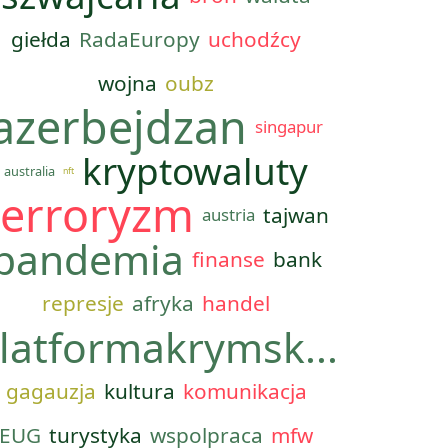
giełda
RadaEuropy
uchodźcy
wojna
oubz
azerbejdzan
singapur
kryptowaluty
australia
nft
terroryzm
tajwan
austria
pandemia
finanse
bank
represje
afryka
handel
latformakrymsk...
gagauzja
kultura
komunikacja
EUG
turystyka
wspolpraca
mfw