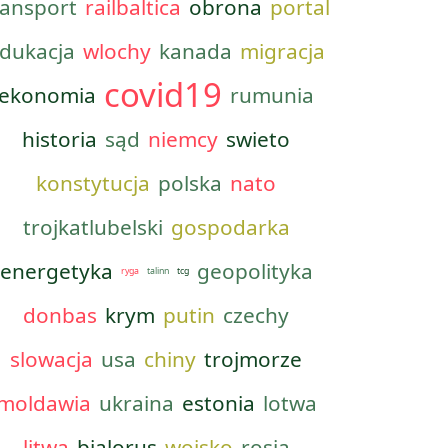
ransport
railbaltica
obrona
portal
dukacja
wlochy
kanada
migracja
covid19
ekonomia
rumunia
historia
sąd
niemcy
swieto
konstytucja
polska
nato
trojkatlubelski
gospodarka
energetyka
geopolityka
ryga
talinn
tcg
donbas
krym
putin
czechy
slowacja
usa
chiny
trojmorze
moldawia
ukraina
estonia
lotwa
litwa
bialorus
wojsko
rosja