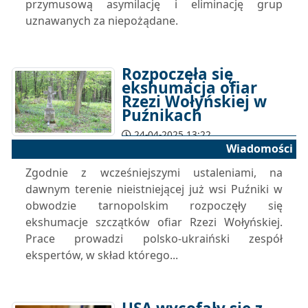
przymusową asymilację i eliminację grup
uznawanych za niepożądane.
Rozpoczęła się
ekshumacja ofiar
Rzezi Wołyńskiej w
Puźnikach
24-04-2025 13:22
Wiadomości
Zgodnie z wcześniejszymi ustaleniami, na
dawnym terenie nieistniejącej już wsi Puźniki w
obwodzie tarnopolskim rozpoczęły się
ekshumacje szczątków ofiar Rzezi Wołyńskiej.
Prace prowadzi polsko-ukraiński zespół
ekspertów, w skład którego...