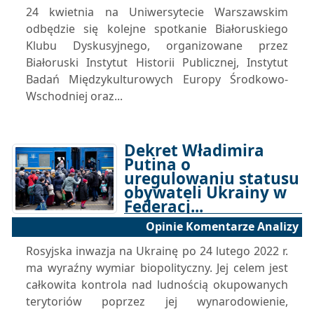
24 kwietnia na Uniwersytecie Warszawskim
odbędzie się kolejne spotkanie Białoruskiego
Klubu Dyskusyjnego, organizowane przez
Białoruski Instytut Historii Publicznej, Instytut
Badań Międzykulturowych Europy Środkowo-
Wschodniej oraz...
Dekret Władimira
Putina o
uregulowaniu statusu
obywateli Ukrainy w
Federacj...
Opinie Komentarze Analizy
07-04-2025 17:00
Rosyjska inwazja na Ukrainę po 24 lutego 2022 r.
ma wyraźny wymiar biopolityczny. Jej celem jest
całkowita kontrola nad ludnością okupowanych
terytoriów poprzez jej wynarodowienie,