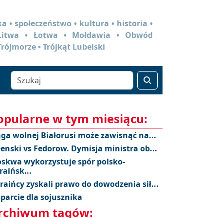
a • społeczeństwo • kultura • historia •
 Litwa • Łotwa • Mołdawia • Obwód
Trójmorze • Trójkąt Lubelski
opularne w tym miesiącu:
aga wolnej Białorusi może zawisnąć na...
łenski vs Fedorow. Dymisja ministra ob...
skwa wykorzystuje spór polsko-
raińsk...
raińcy zyskali prawo do dowodzenia sił...
parcie dla sojusznika
rchiwum tagów: