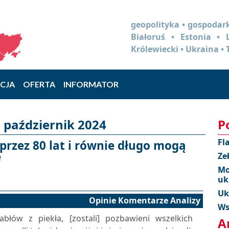
geopolityka • gospodark
Białoruś • Estonia •
Królewiecki • Ukraina • 
CJA
OFERTA
INFORMATOR
 październik 2024
P
Fl
 przez 80 lat i równie długo mogą
e
Ze
Mo
uk
Uk
Opinie Komentarze Analizy
Ws
abłów z piekła, [zostali] pozbawieni wszelkich
A