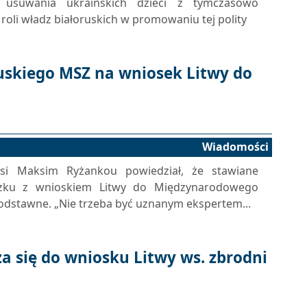
kę usuwania ukraińskich dzieci z tymczasowo
roli władz białoruskich w promowaniu tej polity
uskiego MSZ na wniosek Litwy do
Wiadomości
usi Maksim Ryżankou powiedział, że stawiane
ązku z wnioskiem Litwy do Międzynarodowego
odstawne. „Nie trzeba być uznanym ekspertem...
za się do wniosku Litwy ws. zbrodni