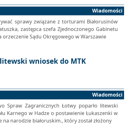
Wiadomości
rywać sprawy związane z torturami Białorusinów
Łatuszka, zastępca szefa Zjednoczonego Gabinetu
 na orzeczenie Sądu Okręgowego w Warszawie
litewski wniosek do MTK
Wiadomości
two Spraw Zagranicznych Łotwy poparło litewski
u Karnego w Hadze o postawienie Łukaszenki w
na narodzie białoruskim., który został złożony