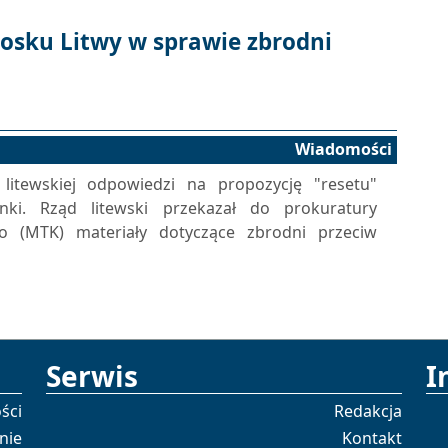
osku Litwy w sprawie zbrodni
Wiadomości
itewskiej odpowiedzi na propozycję "resetu"
nki. Rząd litewski przekazał do prokuratury
 (MTK) materiały dotyczące zbrodni przeciw
Serwis
I
ści
Redakcja
nie
Kontakt