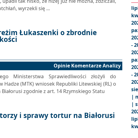
upadli tak nisko, że niżej już nie można, zdziczali,
lip
tchłań, wyrzekli się ...
kw
20
pa
reżim Łukaszenki o zbrodnie
20
kości
- 
20
pa
Opinie Komentarze Analizy
20
- 
iego Ministerstwa Sprawiedliwości złożyli do
20
Hadze (MTK) wniosek Republiki Litewskiej (RL) o
si
 Białorusi zgodnie z art. 14 Rzymskiego Statu
|
m
|
s
20
torzy i sprawy tortur na Białorusi
lip
kw