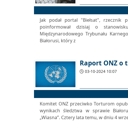
Jak podał portal "Biełsat", rzecznik
poinformował dzisiaj o stanowis
Międzynarodowego Trybunału Karnego,
Białorusi, który z
Raport ONZ o t
03-10-2024 10:07
Komitet ONZ przeciwko Torturom opubl
wynikach śledztwa w sprawie Białor
„Wiasna”. Cztery lata temu, w dniu 4 wrz