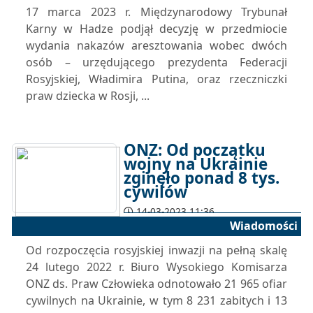
17 marca 2023 r. Międzynarodowy Trybunał
Karny w Hadze podjął decyzję w przedmiocie
wydania nakazów aresztowania wobec dwóch
osób – urzędującego prezydenta Federacji
Rosyjskiej, Władimira Putina, oraz rzeczniczki
praw dziecka w Rosji, ...
ONZ: Od początku
wojny na Ukrainie
zginęło ponad 8 tys.
cywilów
14-03-2023 11:36
Wiadomości
Od rozpoczęcia rosyjskiej inwazji na pełną skalę
24 lutego 2022 r. Biuro Wysokiego Komisarza
ONZ ds. Praw Człowieka odnotowało 21 965 ofiar
cywilnych na Ukrainie, w tym 8 231 zabitych i 13