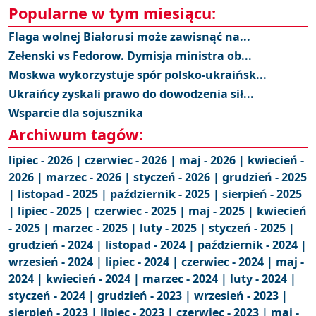
Popularne w tym miesiącu:
Flaga wolnej Białorusi może zawisnąć na...
Zełenski vs Fedorow. Dymisja ministra ob...
Moskwa wykorzystuje spór polsko-ukraińsk...
Ukraińcy zyskali prawo do dowodzenia sił...
Wsparcie dla sojusznika
Archiwum tagów:
lipiec - 2026 |
czerwiec - 2026 |
maj - 2026 |
kwiecień -
2026 |
marzec - 2026 |
styczeń - 2026 |
grudzień - 2025
|
listopad - 2025 |
październik - 2025 |
sierpień - 2025
|
lipiec - 2025 |
czerwiec - 2025 |
maj - 2025 |
kwiecień
- 2025 |
marzec - 2025 |
luty - 2025 |
styczeń - 2025 |
grudzień - 2024 |
listopad - 2024 |
październik - 2024 |
wrzesień - 2024 |
lipiec - 2024 |
czerwiec - 2024 |
maj -
2024 |
kwiecień - 2024 |
marzec - 2024 |
luty - 2024 |
styczeń - 2024 |
grudzień - 2023 |
wrzesień - 2023 |
sierpień - 2023 |
lipiec - 2023 |
czerwiec - 2023 |
maj -