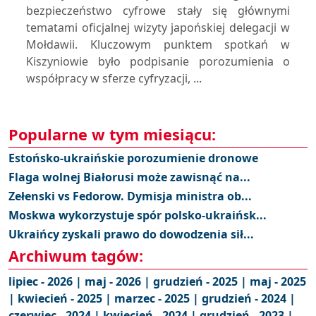
bezpieczeństwo cyfrowe stały się głównymi
tematami oficjalnej wizyty japońskiej delegacji w
Mołdawii. Kluczowym punktem spotkań w
Kiszyniowie było podpisanie porozumienia o
współpracy w sferze cyfryzacji, ...
Popularne w tym miesiącu:
Estońsko-ukraińskie porozumienie dronowe
Flaga wolnej Białorusi może zawisnąć na...
Zełenski vs Fedorow. Dymisja ministra ob...
Moskwa wykorzystuje spór polsko-ukraińsk...
Ukraińcy zyskali prawo do dowodzenia sił...
Archiwum tagów:
lipiec - 2026 |
maj - 2026 |
grudzień - 2025 |
maj - 2025
|
kwiecień - 2025 |
marzec - 2025 |
grudzień - 2024 |
czerwiec - 2024 |
kwiecień - 2024 |
grudzień - 2023 |