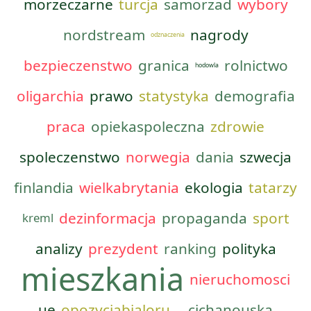
morzeczarne
turcja
samorzad
wybory
nordstream
nagrody
odznaczenia
bezpieczenstwo
granica
rolnictwo
hodowla
oligarchia
prawo
statystyka
demografia
praca
opiekaspoleczna
zdrowie
spoleczenstwo
norwegia
dania
szwecja
finlandia
wielkabrytania
ekologia
tatarzy
dezinformacja
propaganda
sport
kreml
analizy
prezydent
ranking
polityka
mieszkania
nieruchomosci
ue
opozycjabialoru...
cichanouska