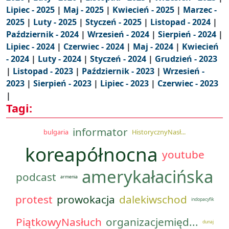
Lipiec - 2025
|
Maj - 2025
|
Kwiecień - 2025
|
Marzec -
2025
|
Luty - 2025
|
Styczeń - 2025
|
Listopad - 2024
|
Październik - 2024
|
Wrzesień - 2024
|
Sierpień - 2024
|
Lipiec - 2024
|
Czerwiec - 2024
|
Maj - 2024
|
Kwiecień
- 2024
|
Luty - 2024
|
Styczeń - 2024
|
Grudzień - 2023
|
Listopad - 2023
|
Październik - 2023
|
Wrzesień -
2023
|
Sierpień - 2023
|
Lipiec - 2023
|
Czerwiec - 2023
|
Tagi:
informator
bulgaria
HistorycznyNasł...
koreapółnocna
youtube
amerykałacińska
podcast
armenia
protest
prowokacja
dalekiwschod
indopacyfik
PiątkowyNasłuch
organizacjemięd...
dunaj