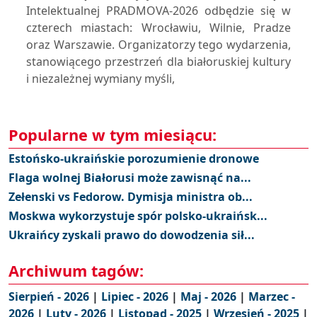
Intelektualnej PRADMOVA-2026 odbędzie się w
czterech miastach: Wrocławiu, Wilnie, Pradze
oraz Warszawie. Organizatorzy tego wydarzenia,
stanowiącego przestrzeń dla białoruskiej kultury
i niezależnej wymiany myśli,
Popularne w tym miesiącu:
Estońsko-ukraińskie porozumienie dronowe
Flaga wolnej Białorusi może zawisnąć na...
Zełenski vs Fedorow. Dymisja ministra ob...
Moskwa wykorzystuje spór polsko-ukraińsk...
Ukraińcy zyskali prawo do dowodzenia sił...
Archiwum tagów:
Sierpień - 2026
|
Lipiec - 2026
|
Maj - 2026
|
Marzec -
2026
|
Luty - 2026
|
Listopad - 2025
|
Wrzesień - 2025
|