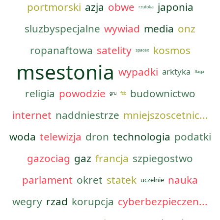
portmorski
azja
obwe
japonia
rzutoka
sluzbyspecjalne
wywiad
media
onz
ropanaftowa
satelity
kosmos
spacex
msestonia
wypadki
arktyka
flaga
religia
powodzie
budownictwo
gru
fsb
internet
naddniestrze
mniejszoscetnic...
woda
telewizja
dron
technologia
podatki
gazociag
gaz
francja
szpiegostwo
parlament
okret
statek
nauka
uczelnie
wegry
rzad
korupcja
cyberbezpieczen...