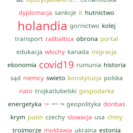
dyplomacja
sankcje
it
hutnictwo
holandia
gornictwo
kolej
transport
railbaltica
obrona
portal
edukacja
wlochy
kanada
migracja
covid19
ekonomia
rumunia
historia
sąd
niemcy
swieto
konstytucja
polska
nato
trojkatlubelski
gospodarka
energetyka
geopolityka
donbas
ryga
talinn
tcg
krym
putin
czechy
slowacja
usa
chiny
trojmorze
moldawia
ukraina
estonia