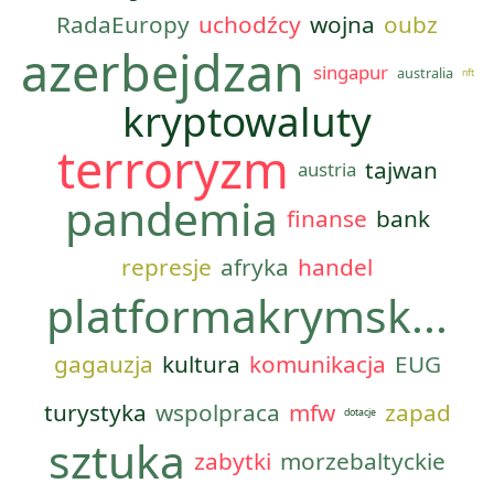
RadaEuropy
uchodźcy
wojna
oubz
azerbejdzan
singapur
australia
nft
kryptowaluty
terroryzm
tajwan
austria
pandemia
finanse
bank
represje
afryka
handel
platformakrymsk...
gagauzja
kultura
komunikacja
EUG
turystyka
wspolpraca
mfw
zapad
dotacje
sztuka
zabytki
morzebaltyckie