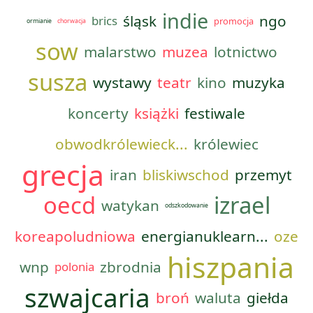
indie
śląsk
ngo
brics
promocja
ormianie
chorwacja
sow
malarstwo
muzea
lotnictwo
susza
wystawy
teatr
kino
muzyka
koncerty
książki
festiwale
obwodkrólewieck...
królewiec
grecja
iran
bliskiwschod
przemyt
oecd
izrael
watykan
odszkodowanie
koreapoludniowa
energianuklearn...
oze
hiszpania
wnp
zbrodnia
polonia
szwajcaria
broń
waluta
giełda