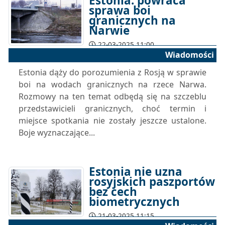
Estonia: powraca
sprawa boi
granicznych na
Narwie
22-03-2025 11:00
Wiadomości
Estonia dąży do porozumienia z Rosją w sprawie
boi na wodach granicznych na rzece Narwa.
Rozmowy na ten temat odbędą się na szczeblu
przedstawicieli granicznych, choć termin i
miejsce spotkania nie zostały jeszcze ustalone.
Boje wyznaczające...
Estonia nie uzna
rosyjskich paszportów
bez cech
biometrycznych
21-03-2025 11:15