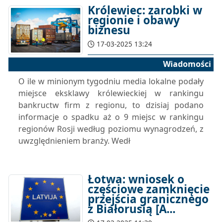
Królewiec: zarobki w
regionie i obawy
biznesu
17-03-2025 13:24
Wiadomości
O ile w minionym tygodniu media lokalne podały
miejsce eksklawy królewieckiej w rankingu
bankructw firm z regionu, to dzisiaj podano
informacje o spadku aż o 9 miejsc w rankingu
regionów Rosji według poziomu wynagrodzeń, z
uwzględnieniem branży. Wedł
Łotwa: wniosek o
częściowe zamknięcie
przejścia granicznego
z Białorusią [A...