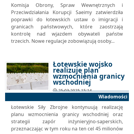
Komisja Obrony, Spraw Wewnętrznych i
Przeciwdziałania Korupcji Saeimy zatwierdziła
poprawki do łotewskich ustaw o imigracji i
granicach państwowych, które zaostrzają
kontrolę nad wjazdem obywateli państw
trzecich. Nowe regulacje zobowiązują osoby...
Łotewskie wojsko
realizuje plan
wzmocnienia granicy
wschodniej
25-03-2025 15:14
Wiadomości
Łotewskie Siły Zbrojne kontynuują realizację
planu wzmocnienia granicy wschodniej oraz
strategii zapór inżynieryjno-saperskich,
przeznaczając w tym roku na ten cel 45 milionów