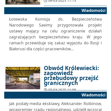
06-03-2025 11:15
Wiadomości
Łotewska Komisja ds. Bezpieczeństwa
Narodowego Saeimy przygotowała projekt
ustawy mający na celu ograniczenie działań
zagrażających bezpieczeństwu kraju. W jego
ramach przewiduje się zakaz wyjazdu do Rosji i
Białorusi dla części pracowników...
Obwód Królewiecki:
zapowiedź
przebudowy przejść
granicznych
05-03-2025 11:08
Wiadomości
Jak podały media eksklawy, Aleksander Rolbinow,
wicepremier rządu regionalnego, udzielił wczoraj