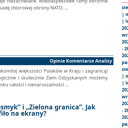
taje niezachwiane. Wieloaspektowe ramy obronne
si
sadę zbiorowej obrony NATO, ...
|
m
|
l
20
wr
20
- 
20
Opinie Komentarze Analizy
pa
si
akomitej większości Polaków w Kraju i zagranicą)
|
m
 Logicznie i skutecznie Ziem Odzyskanych możemy
|
l
ku całości i nienaruszalności ...
20
wr
20
smyk” i „Zielona granica”. Jak
- 
fiło na ekrany?
20
pa