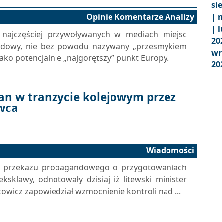
si
Opinie Komentarze Analizy
|
m
|
l
 najczęściej przywoływanych w mediach miejsc
20
lądowy, nie bez powodu nazywany „przesmykiem
wr
 jako potencjalnie „najgorętszy” punkt Europy.
20
an w tranzycie kolejowym przez
ewca
Wiadomości
o przekazu propagandowego o przygotowaniach
klawy, odnotowały dzisiaj iż litewski minister
icz zapowiedział wzmocnienie kontroli nad ...