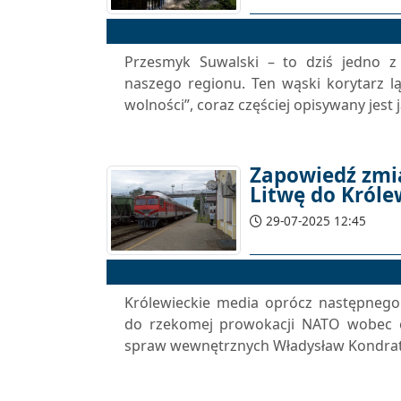
Przesmyk Suwalski – to dziś jedno z
naszego regionu. Ten wąski korytarz 
wolności”, coraz częściej opisywany jest
Zapowiedź zmi
Litwę do Król
29-07-2025 12:45
Królewieckie media oprócz następneg
do rzekomej prowokacji NATO wobec eks
spraw wewnętrznych Władysław Kondratow