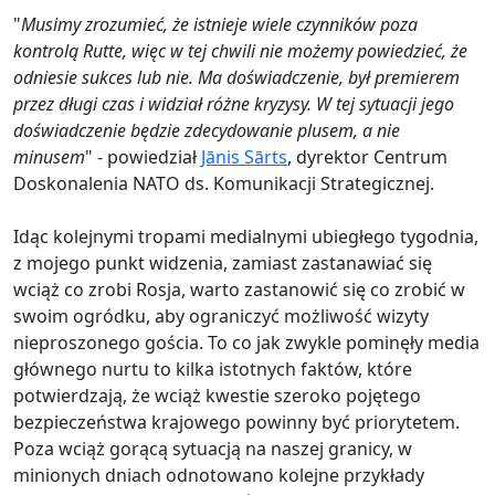
"
Musimy zrozumieć, że istnieje wiele czynników poza
kontrolą Rutte, więc w tej chwili nie możemy powiedzieć, że
odniesie sukces lub nie. Ma doświadczenie, był premierem
przez długi czas i widział różne kryzysy. W tej sytuacji jego
doświadczenie będzie zdecydowanie plusem, a nie
minusem
" - powiedział
Jānis Sārts
, dyrektor Centrum
Doskonalenia NATO ds. Komunikacji Strategicznej.
Idąc kolejnymi tropami medialnymi ubiegłego tygodnia,
z mojego punkt widzenia, zamiast zastanawiać się
wciąż co zrobi Rosja, warto zastanowić się co zrobić w
swoim ogródku, aby ograniczyć możliwość wizyty
nieproszonego gościa. To co jak zwykle pominęły media
głównego nurtu to kilka istotnych faktów, które
potwierdzają, że wciąż kwestie szeroko pojętego
bezpieczeństwa krajowego powinny być priorytetem.
Poza wciąż gorącą sytuacją na naszej granicy, w
minionych dniach odnotowano kolejne przykłady