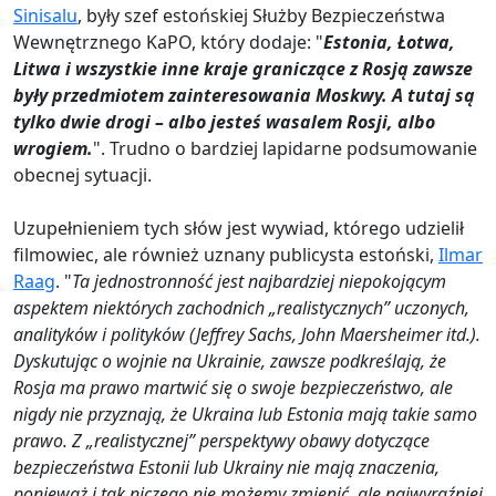
Sinisalu
, były szef estońskiej Służby Bezpieczeństwa
Wewnętrznego KaPO, który dodaje: "
Estonia, Łotwa,
Litwa i wszystkie inne kraje graniczące z Rosją zawsze
były przedmiotem zainteresowania Moskwy. A tutaj są
tylko dwie drogi – albo jesteś wasalem Rosji, albo
wrogiem.
". Trudno o bardziej lapidarne podsumowanie
obecnej sytuacji.
Uzupełnieniem tych słów jest wywiad, którego udzielił
filmowiec, ale również uznany publicysta estoński,
Ilmar
Raag
. "
Ta jednostronność jest najbardziej niepokojącym
aspektem niektórych zachodnich „realistycznych” uczonych,
analityków i polityków (Jeffrey Sachs, John Maersheimer itd.).
Dyskutując o wojnie na Ukrainie, zawsze podkreślają, że
Rosja ma prawo martwić się o swoje bezpieczeństwo, ale
nigdy nie przyznają, że Ukraina lub Estonia mają takie samo
prawo. Z „realistycznej” perspektywy obawy dotyczące
bezpieczeństwa Estonii lub Ukrainy nie mają znaczenia,
ponieważ i tak niczego nie możemy zmienić, ale najwyraźniej