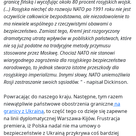
granicę fińską i wycofując około 80 procent rosyjskich wojsk.
(...) Rosyjska niechęć do rozwoju NATO po 1991 roku nie jest
oczywiście całkowicie bezpodstawna, ale niezadowolenie to
ma niewiele wspólnego z rzeczywistymi obawami o
bezpieczeństwo. Zamiast tego, Kreml jest rozgoryczony
dramatyczną utratą wpływów w pobliskich państwach, które
nie są już podatne na tradycyjne metody przymusu
stosowane przez Moskwę. Chociaż NATO nie stanowi
wiarygodnego zagrożenia dla rosyjskiego bezpieczeństwa
narodowego, to jednak stwarza istotne przeszkody dla
rosyjskiego imperializmu. Innymi słowy, NATO uniemożliwia
Rosji zastraszanie swoich sąsiadów.
" - napisał Dickinson.
Powracając do naszego kraju. Następne, tym razem
niewątpliwie państwowe obostrzenia graniczne
na
granicy z Ukrainą
, to część tego co dzieje się zapewne
na linii dyplomatycznej Warszawa-Kijów. Frustracja
premiera, iż Polska nadal nie ma umowy o
bezpieczeństwie z Ukrainą przykrywa coś bardziej