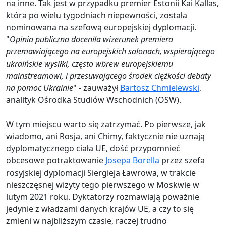
na inne. Tak jest w przypadku premier Estonii Kai Kallas,
która po wielu tygodniach niepewności, została
nominowana na szefową europejskiej dyplomacji.
"
Opinia publiczna doceniła wizerunek premiera
przemawiającego na europejskich salonach, wspierającego
ukraińskie wysiłki, często wbrew europejskiemu
mainstreamowi, i przesuwającego środek ciężkości debaty
na pomoc Ukrainie
" - zauważył
Bartosz Chmielewski
,
analityk Ośrodka Studiów Wschodnich (OSW).
W tym miejscu warto się zatrzymać. Po pierwsze, jak
wiadomo, ani Rosja, ani Chimy, faktycznie nie uznają
dyplomatycznego ciała UE, dość przypomnieć
obcesowe potraktowanie
Josepa Borella
przez szefa
rosyjskiej dyplomacji Siergieja Ławrowa, w trakcie
nieszczęsnej wizyty tego pierwszego w Moskwie w
lutym 2021 roku. Dyktatorzy rozmawiają poważnie
jedynie z władzami danych krajów UE, a czy to się
zmieni w najbliższym czasie, raczej trudno