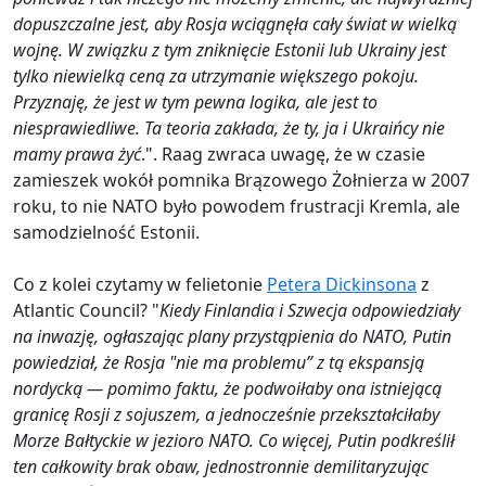
dopuszczalne jest, aby Rosja wciągnęła cały świat w wielką
wojnę. W związku z tym zniknięcie Estonii lub Ukrainy jest
tylko niewielką ceną za utrzymanie większego pokoju.
Przyznaję, że jest w tym pewna logika, ale jest to
niesprawiedliwe. Ta teoria zakłada, że ​​ty, ja i Ukraińcy nie
mamy prawa żyć
.". Raag zwraca uwagę, że w czasie
zamieszek wokół pomnika Brązowego Żołnierza w 2007
roku, to nie NATO było powodem frustracji Kremla, ale
samodzielność Estonii.
Co z kolei czytamy w felietonie
Petera Dickinsona
z
Atlantic Council? "
Kiedy Finlandia i Szwecja odpowiedziały
na inwazję, ogłaszając plany przystąpienia do NATO, Putin
powiedział, że Rosja "nie ma problemu” z tą ekspansją
nordycką — pomimo faktu, że podwoiłaby ona istniejącą
granicę Rosji z sojuszem, a jednocześnie przekształciłaby
Morze Bałtyckie w jezioro NATO. Co więcej, Putin podkreślił
ten całkowity brak obaw, jednostronnie demilitaryzując