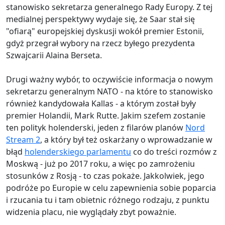
stanowisko sekretarza generalnego Rady Europy. Z tej
medialnej perspektywy wydaje się, że Saar stał się
"ofiarą" europejskiej dyskusji wokół premier Estonii,
gdyż przegrał wybory na rzecz byłego prezydenta
Szwajcarii Alaina Berseta.
Drugi ważny wybór, to oczywiście informacja o nowym
sekretarzu generalnym NATO - na które to stanowisko
również kandydowała Kallas - a którym został były
premier Holandii, Mark Rutte. Jakim szefem zostanie
ten polityk holenderski, jeden z filarów planów
Nord
Stream 2
, a który był też oskarżany o wprowadzanie w
błąd
holenderskiego parlamentu
co do treści rozmów z
Moskwą - już po 2017 roku, a więc po zamrożeniu
stosunków z Rosją - to czas pokaże. Jakkolwiek, jego
podróże po Europie w celu zapewnienia sobie poparcia
i rzucania tu i tam obietnic różnego rodzaju, z punktu
widzenia placu, nie wyglądały zbyt poważnie.