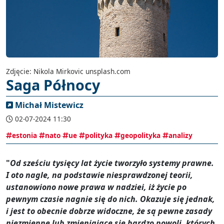
Zdjęcie: Nikola Mirkovic unsplash.com
Saga Północy
Michał Mistewicz
02-07-2024 11:30
estonia
nato
ue
polityka
geopolityka
analizy
"
Od sześciu tysięcy lat życie tworzyło systemy prawne.
I oto nagle, na podstawie niesprawdzonej teorii,
ustanowiono nowe prawa w nadziei, iż życie po
pewnym czasie nagnie się do nich. Okazuje się jednak,
i jest to obecnie dobrze widoczne, że są pewne zasady
niezmienne lub zmieniające się bardzo powoli, których