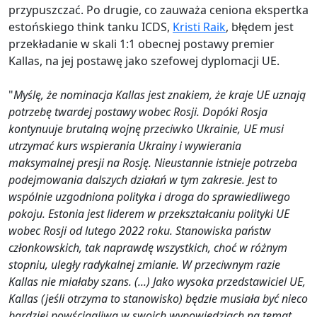
przypuszczać. Po drugie, co zauważa ceniona ekspertka
estońskiego think tanku ICDS,
Kristi Raik
, błędem jest
przekładanie w skali 1:1 obecnej postawy premier
Kallas, na jej postawę jako szefowej dyplomacji UE.
"
Myślę, że nominacja Kallas jest znakiem, że kraje UE uznają
potrzebę twardej postawy wobec Rosji. Dopóki Rosja
kontynuuje brutalną wojnę przeciwko Ukrainie, UE musi
utrzymać kurs wspierania Ukrainy i wywierania
maksymalnej presji na Rosję. Nieustannie istnieje potrzeba
podejmowania dalszych działań w tym zakresie. Jest to
wspólnie uzgodniona polityka i droga do sprawiedliwego
pokoju. Estonia jest liderem w przekształcaniu polityki UE
wobec Rosji od lutego 2022 roku. Stanowiska państw
członkowskich, tak naprawdę wszystkich, choć w różnym
stopniu, uległy radykalnej zmianie. W przeciwnym razie
Kallas nie miałaby szans. (...) Jako wysoka przedstawiciel UE,
Kallas (jeśli otrzyma to stanowisko) będzie musiała być nieco
bardziej powściągliwa w swoich wypowiedziach na temat