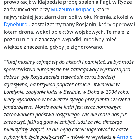
prowokacji: w Kłajpedzie próbę spalenia flagi, w Rydze
znów incydent przy
Muzeum Okupacji
, które
najwyraźniej jest ziarnkiem soli w oku Kremla, z kolei w
Dyneburgu
został zatrzymany Rosjanin, który operował
lotem drona, wokół obiektów wojskowych. Te małe, z
pozoru nic nie znaczące wypadki, mogłyby mieć
większe znaczenie, gdyby je zignorowano.
"
Tutaj musimy cofnąć się do historii i pamiętać, że być może
społeczeństwa europejskie nie zareagowały wystarczająco
dobrze, gdy Rosja zaczęła stawać się coraz bardziej
agresywna, na przykład poprzez otrucie Litwinienki w
Londynie, zabijanie ludzi w Berlinie, w Doha w 2004 roku,
kiedy wysadzono w powietrze byłego prezydenta Czeczenii
Jandarbijewa. Mordowanie ludzi jest teraz normalnym
zachowaniem państwa rosyjskiego. Nic nie może nas już
zaskoczyć. Jeśli są gotowi zabijać ludzi za nic, dlaczego
mielibyśmy wątpić, że nie będą chcieli ingerować w nasze
wybory lub życie polityczne?
" - mówił w wywiadzie
Arnold