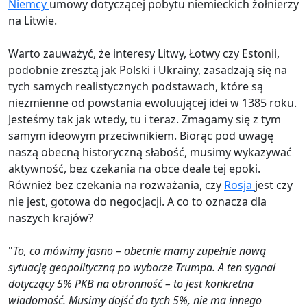
Niemcy
umowy dotyczącej pobytu niemieckich żołnierzy
na Litwie.
Warto zauważyć, że interesy Litwy, Łotwy czy Estonii,
podobnie zresztą jak Polski i Ukrainy, zasadzają się na
tych samych realistycznych podstawach, które są
niezmienne od powstania ewoluującej idei w 1385 roku.
Jesteśmy tak jak wtedy, tu i teraz. Zmagamy się z tym
samym ideowym przeciwnikiem. Biorąc pod uwagę
naszą obecną historyczną słabość, musimy wykazywać
aktywność, bez czekania na obce deale tej epoki.
Również bez czekania na rozważania, czy
Rosja
jest czy
nie jest, gotowa do negocjacji. A co to oznacza dla
naszych krajów?
"
To, co mówimy jasno – obecnie mamy zupełnie nową
sytuację geopolityczną po wyborze Trumpa. A ten sygnał
dotyczący 5% PKB na obronność – to jest konkretna
wiadomość. Musimy dojść do tych 5%, nie ma innego