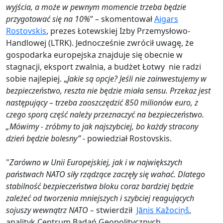
wyjścia, a może w pewnym momencie trzeba będzie
przygotować się na 10%
” – skomentował
Aigars
Rostovskis
, prezes Łotewskiej Izby Przemysłowo-
Handlowej (LTRK). Jednocześnie zwrócił uwagę, że
gospodarka europejska znajduje się obecnie w
stagnacji, eksport zwalnia, a budżet Łotwy nie radzi
sobie najlepiej. „
Jakie są opcje? Jeśli nie zainwestujemy w
bezpieczeństwo, reszta nie będzie miała sensu. Przekaz jest
następujący – trzeba zaoszczędzić 850 milionów euro, z
czego sporą część należy przeznaczyć na bezpieczeństwo.
„Mówimy - zróbmy to jak najszybciej, bo każdy stracony
dzień będzie bolesny”
- powiedział Rostovskis.
"
Zarówno w Unii Europejskiej, jak i w największych
państwach NATO siły rządzące zaczęły się wahać. Dlatego
stabilność bezpieczeństwa bloku coraz bardziej będzie
zależeć od tworzenia mniejszych i szybciej reagujących
sojuszy wewnątrz NATO –
stwierdził
Jānis Kažociņš
,
analityk Centrum Badań Geopolitycznych
.