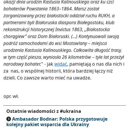
okazji dnia urodzin Kastusia Kalinouskiego oraz ku czci
bohaterów Powstania 1863–1864. Marsz został
zorganizowany przez białostocki oddział ruchu RUKH, a
partnerami byli Białoruska diaspora Białegostoku, klub
rekonstrukcji historycznej Invictus 1863, „Białostocka
chorągiew” oraz Dom Białoruski. (...) Kontynuowali swoją
podróż samochodami do wsi Mostowlany – miejsca
urodzenia Kastusia Kalinouskiego. Całkowita długość trasy,
w tym część piesza, wyniosła 26 kilometrów – tyle lat przeżył
narodowy bohater.
" - jak
widać
, pamiętają o nas dla nich i
za nas, o wspólnej historii, która bardziej łączy niż
dzieli. Co zawsze warto mieć na uwadze.
opr. wł.
Ostatnie wiadomości z #ukraina
Ambasador Bodnar: Polska przygotowuje
kolejny pakiet wsparcia dla Ukrainy