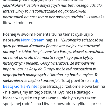
jakichkolwiek ustaleń dotyczących nas bez naszego udziału.
Interes Litwy to niedopuszczanie do jakichkolwiek
porozumień na nasz temat bez naszego udziału.
" - zauważa
litewski minister.
Później w swoim komentarzu na temat dyskusji o
naprawie
Nord Stream
napisał: "
Europejska zależność od
gazu pozwoliła Kremlowi finansować wojny, szantażować
narody i osłabiać bezpieczeństwo Europy. Nawet rozważania
na temat powrotu do importu rosyjskiego gazu byłyby
historycznym błędem. Głosy twierdzące, że wznowienie
importu gazu z Rosji do Europy może być narzędziem w
negocjacjach pokojowych z Ukrainą, są bardzo mylne. To
niebezpiecznie błędna koncepcja
". Tutaj powtórzę za
dr
Beatą Górką-Winter
, parafrazując rzekome słowa Lenina
- nie dawajmy im tego sznura. Być może dlatego -
biorąc wszystko to pod uwagę - nie było tym razem
specjalnej radości na Litwie z powodu ratyfikacji przez