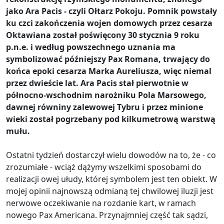
jako Ara Pacis - czyli Ołtarz Pokoju. Pomnik powstały
ku czci zakończenia wojen domowych przez cesarza
Oktawiana został poświęcony 30 stycznia 9 roku
p.n.e. i według powszechnego uznania ma
symbolizować późniejszy Pax Romana, trwający do
końca epoki cesarza Marka Aureliusza, więc niemal
przez dwieście lat. Ara Pacis stał pierwotnie w
północno-wschodnim narożniku Pola Marsowego,
dawnej równiny zalewowej Tybru i przez minione
wieki został pogrzebany pod kilkumetrową warstwą
mułu.
Ostatni tydzień dostarczył wielu dowodów na to, że - co
zrozumiałe - wciąż dążymy wszelkimi sposobami do
realizacji owej ułudy, której symbolem jest ten obiekt. W
mojej opinii najnowszą odmianą tej chwilowej iluzji jest
nerwowe oczekiwanie na rozdanie kart, w ramach
nowego Pax Americana. Przynajmniej część tak sądzi,