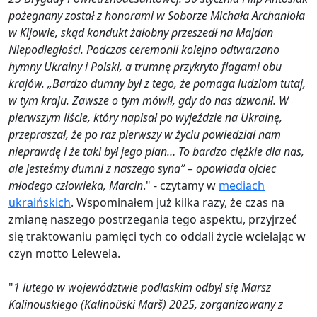
pożegnany został z honorami w Soborze Michała Archanioła
w Kijowie, skąd kondukt żałobny przeszedł na Majdan
Niepodległości. Podczas ceremonii kolejno odtwarzano
hymny Ukrainy i Polski, a trumnę przykryto flagami obu
krajów. „Bardzo dumny był z tego, że pomaga ludziom tutaj,
w tym kraju. Zawsze o tym mówił, gdy do nas dzwonił. W
pierwszym liście, który napisał po wyjeździe na Ukrainę,
przepraszał, że po raz pierwszy w życiu powiedział nam
nieprawdę i że taki był jego plan… To bardzo ciężkie dla nas,
ale jesteśmy dumni z naszego syna” – opowiada ojciec
młodego człowieka, Marcin
." - czytamy w
mediach
ukraińskich
. Wspominałem już kilka razy, że czas na
zmianę naszego postrzegania tego aspektu, przyjrzeć
się traktowaniu pamięci tych co oddali życie wcielając w
czyn motto Lelewela.
"
1 lutego w województwie podlaskim odbył się Marsz
Kalinouskiego (Kalinoŭski Marš) 2025, zorganizowany z