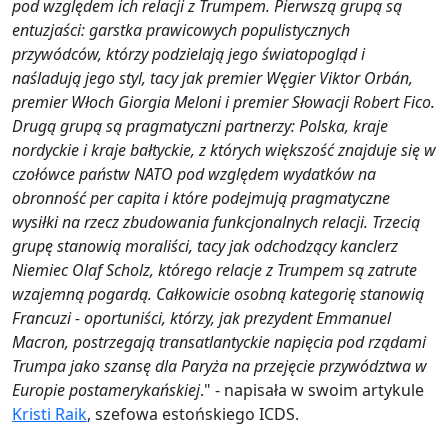
pod względem ich relacji z Trumpem. Pierwszą grupą są
entuzjaści: garstka prawicowych populistycznych
przywódców, którzy podzielają jego światopogląd i
naśladują jego styl, tacy jak premier Węgier Viktor Orbán,
premier Włoch Giorgia Meloni i premier Słowacji Robert Fico.
Drugą grupą są pragmatyczni partnerzy: Polska, kraje
nordyckie i kraje bałtyckie, z których większość znajduje się w
czołówce państw NATO pod względem wydatków na
obronność per capita i które podejmują pragmatyczne
wysiłki na rzecz zbudowania funkcjonalnych relacji. Trzecią
grupę stanowią moraliści, tacy jak odchodzący kanclerz
Niemiec Olaf Scholz, którego relacje z Trumpem są zatrute
wzajemną pogardą. Całkowicie osobną kategorię stanowią
Francuzi - oportuniści, którzy, jak prezydent Emmanuel
Macron, postrzegają transatlantyckie napięcia pod rządami
Trumpa jako szansę dla Paryża na przejęcie przywództwa w
Europie postamerykańskiej
." - napisała w swoim artykule
Kristi Raik
, szefowa estońskiego ICDS.