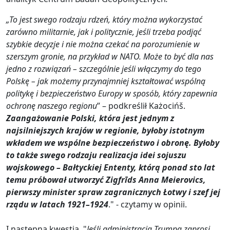
„To jest swego rodzaju rdzeń, który można wykorzystać
zarówno militarnie, jak i politycznie, jeśli trzeba podjąć
szybkie decyzje i nie można czekać na porozumienie w
szerszym gronie, na przykład w NATO. Może to być dla nas
jedno z rozwiązań – szczególnie jeśli włączymy do tego
Polskę – jak możemy przynajmniej kształtować wspólną
politykę i bezpieczeństwo Europy w sposób, który zapewnia
ochronę naszego regionu
” – podkreślił Każocińš.
Zaangażowanie Polski, która jest jednym z
najsilniejszych krajów w regionie, byłoby istotnym
wkładem we wspólne bezpieczeństwo i obronę. Byłoby
to także swego rodzaju realizacja idei sojuszu
wojskowego – Bałtyckiej Ententy, którą ponad sto lat
temu próbował utworzyć Zigfrīds Anna Meierovics,
pierwszy minister spraw zagranicznych Łotwy i szef jej
rządu w latach 1921–1924
." - czytamy w opinii.
I następna kwestia. "
Jeśli administracja Trumpa zaprosi