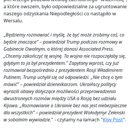
a które owszem, było odpowiedzialne za ugruntowanie
naszego odzyskania Niepodległości co nastąpiło w
Wersalu.
„
Będziemy rozmawiać i myślę, że być może zrobimy coś, co
będzie znaczące” – powiedział Trump podczas rozmowy w
Gabinecie Owalnym, o której donosi Associated Press.
„Chcemy zakończyć tę wojnę. Ta wojna nie rozpoczęłaby się,
gdybym to ja był prezydentem.” Zapytany wprost, czy już
rozmawiał bezpośrednio z prezydentem Rosji Władimirem
Putinem, Trump uchylił się od odpowiedzi. „Nie chcę o tym
mówić” – powiedział dziennikarzom. Ukraińscy politycy
wyrazili obawy dotyczące możliwości przeprowadzenia
dwustronnych rozmów między USA a Rosją bez udziału
Kijowa. „Rozmawianie o Ukrainie bez nas jest niebezpieczne
dla wszystkich” – powiedział prezydent Wołodymyr Zełenski
w sobotnim wywiadzie.
" - czytamy na łamach "
Kiyv Post
".