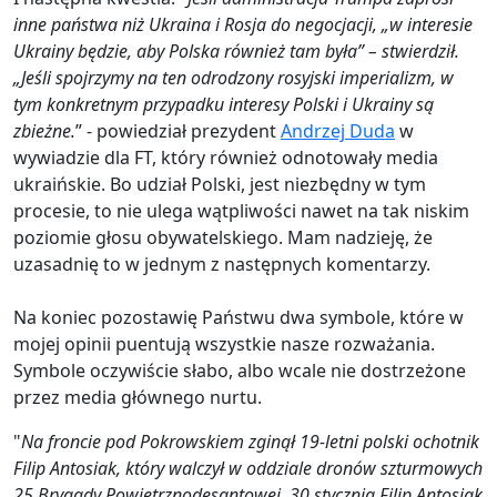
inne państwa niż Ukraina i Rosja do negocjacji, „w interesie
Ukrainy będzie, aby Polska również tam była” – stwierdził.
„Jeśli spojrzymy na ten odrodzony rosyjski imperializm, w
tym konkretnym przypadku interesy Polski i Ukrainy są
zbieżne.
” - powiedział prezydent
Andrzej Duda
w
wywiadzie dla FT, który również odnotowały media
ukraińskie. Bo udział Polski, jest niezbędny w tym
procesie, to nie ulega wątpliwości nawet na tak niskim
poziomie głosu obywatelskiego. Mam nadzieję, że
uzasadnię to w jednym z następnych komentarzy.
Na koniec pozostawię Państwu dwa symbole, które w
mojej opinii puentują wszystkie nasze rozważania.
Symbole oczywiście słabo, albo wcale nie dostrzeżone
przez media głównego nurtu.
"
Na froncie pod Pokrowskiem zginął 19-letni polski ochotnik
Filip Antosiak, który walczył w oddziale dronów szturmowych
25 Brygady Powietrznodesantowej. 30 stycznia Filip Antosiak