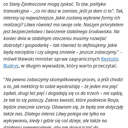
co Stany Zjednoczone mogą zyskać. To tzw. polityka
transakcyjna – „co mi dasz w zamian, jeśli ja dam ci to”. Tak,
interesy są najważniejsze. Jakie zostaną wybrane formy ich
realizacji? Litwa również ma swoje cele. Naszym priorytetem
jest bezpieczeństwo i tworzenie stabilnego środowiska. Na
koniec dnia w stabilnym otoczeniu musimy rozwijać
dobrobyt i gospodarkę – tak również to definiujemy. Jakie
będą narzędzia i czy ulegną zmianie – jeszcze zobaczymy.
" -
mówił litewski minister spraw zagranicznych
Kęstutis
Budrys
, w długim wywiadzie, który warto przeczytać.
"
Na pewno zobaczymy skomplikowany proces, a jeśli chodzi
o to, jak niektórzy to sobie wyobrażają – że jeden ma pięć
żądań, drugi też pięć i dogadają się co do trzech – nie sądzę,
że tak to się potoczy. Zakres kwestii, które podniesie Rosja,
będzie znacznie szerszy. Obawiam się, że będą one dotyczyły
także nas. Dlatego interes Litwy polega nie tylko na
wykrywaniu, kiedy i gdzie się coś dzieje, ale także na
działaniu prewencyjnym, aby nie dopuszczać do