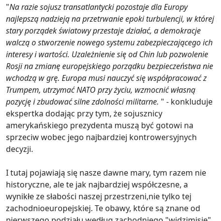
"
Na razie sojusz transatlantycki pozostaje dla Europy
najlepszą nadzieją na przetrwanie epoki turbulencji, w której
stary porządek światowy przestaje działać, a demokracje
walczą o stworzenie nowego systemu zabezpieczającego ich
interesy i wartości. Uzależnienie się od Chin lub pozwolenie
Rosji na zmianę europejskiego porządku bezpieczeństwa nie
wchodzą w grę. Europa musi nauczyć się współpracować z
Trumpem, utrzymać NATO przy życiu, wzmocnić własną
pozycję i zbudować silne zdolności militarne.
" - konkluduje
ekspertka dodając przy tym, że sojusznicy
amerykańskiego prezydenta muszą być gotowi na
sprzeciw wobec jego najbardziej kontrowersyjnych
decyzji.
I tutaj pojawiają się nasze dawne mary, tym razem nie
historyczne, ale te jak najbardziej współczesne, a
wynikłe ze słabości naszej przestrzeni,nie tylko tej
zachodnioeuropejskiej. Te obawy, które są znane od
pierwszego podziału według zachodniego "widzimisię",