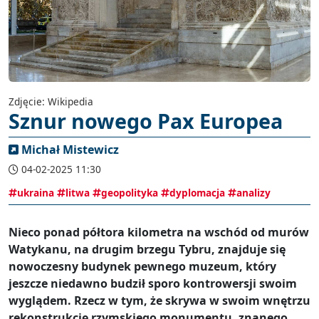
Zdjęcie: Wikipedia
Sznur nowego Pax Europea
Michał Mistewicz
04-02-2025 11:30
ukraina
litwa
geopolityka
dyplomacja
analizy
Nieco ponad półtora kilometra na wschód od murów
Watykanu, na drugim brzegu Tybru, znajduje się
nowoczesny budynek pewnego muzeum, który
jeszcze niedawno budził sporo kontrowersji swoim
wyglądem. Rzecz w tym, że skrywa w swoim wnętrzu
rekonstrukcję rzymskiego monumentu, znanego