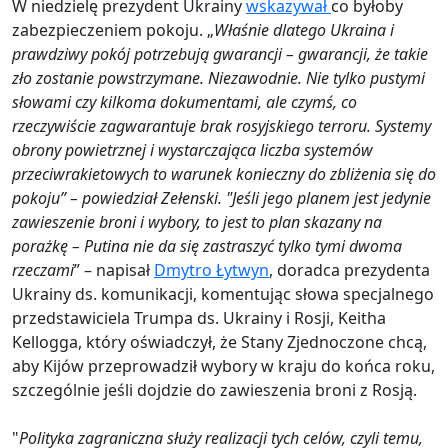
W niedzielę prezydent Ukrainy
wskazywał
co byłoby
zabezpieczeniem pokoju. „
Właśnie dlatego Ukraina i
prawdziwy pokój potrzebują gwarancji – gwarancji, że takie
zło zostanie powstrzymane. Niezawodnie. Nie tylko pustymi
słowami czy kilkoma dokumentami, ale czymś, co
rzeczywiście zagwarantuje brak rosyjskiego terroru. Systemy
obrony powietrznej i wystarczająca liczba systemów
przeciwrakietowych to warunek konieczny do zbliżenia się do
pokoju” – powiedział Zełenski. "Jeśli jego planem jest jedynie
zawieszenie broni i wybory, to jest to plan skazany na
porażkę – Putina nie da się zastraszyć tylko tymi dwoma
rzeczami
” – napisał
Dmytro Łytwyn
, doradca prezydenta
Ukrainy ds. komunikacji, komentując słowa specjalnego
przedstawiciela Trumpa ds. Ukrainy i Rosji, Keitha
Kellogga, który oświadczył, że Stany Zjednoczone chcą,
aby Kijów przeprowadził wybory w kraju do końca roku,
szczególnie jeśli dojdzie do zawieszenia broni z Rosją.
"
Polityka zagraniczna służy realizacji tych celów, czyli temu,