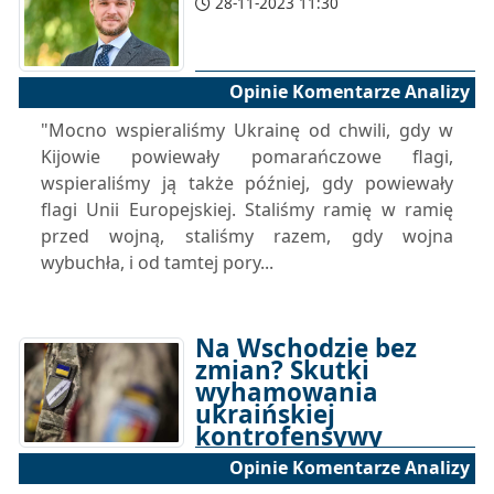
28-11-2023 11:30
Opinie Komentarze Analizy
"Mocno wspieraliśmy Ukrainę od chwili, gdy w
Kijowie powiewały pomarańczowe flagi,
wspieraliśmy ją także później, gdy powiewały
flagi Unii Europejskiej. Staliśmy ramię w ramię
przed wojną, staliśmy razem, gdy wojna
wybuchła, i od tamtej pory...
Na Wschodzie bez
zmian? Skutki
wyhamowania
ukraińskiej
kontrofensywy
Opinie Komentarze Analizy
23-11-2023 17:00