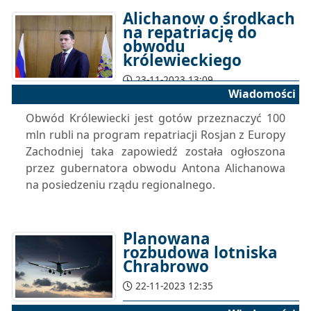
Alichanow o środkach
na repatriację do
obwodu
królewieckiego
23-11-2023 13:09
Wiadomości
Obwód Królewiecki jest gotów przeznaczyć 100
mln rubli na program repatriacji Rosjan z Europy
Zachodniej taka zapowiedź została ogłoszona
przez gubernatora obwodu Antona Alichanowa
na posiedzeniu rządu regionalnego.
Planowana
rozbudowa lotniska
Chrabrowo
22-11-2023 12:35