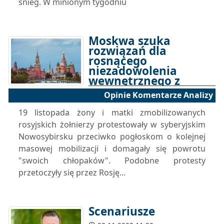
śnieg. W minionym tygodniu
Moskwa szuka
rozwiązań dla
rosnącego
niezadowolenia
wewnętrznego z
powodu w...
Opinie Komentarze Analizy
29-11-2023 17:00
19 listopada żony i matki zmobilizowanych
rosyjskich żołnierzy protestowały w syberyjskim
Nowosybirsku przeciwko pogłoskom o kolejnej
masowej mobilizacji i domagały się powrotu
"swoich chłopaków". Podobne protesty
przetoczyły się przez Rosję...
Scenariusze