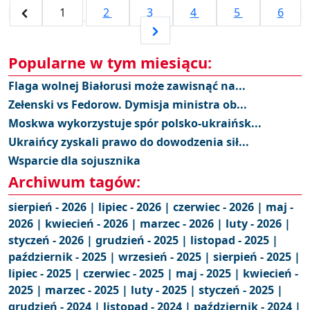
1
2
3
4
5
6
Popularne w tym miesiącu:
Flaga wolnej Białorusi może zawisnąć na...
Zełenski vs Fedorow. Dymisja ministra ob...
Moskwa wykorzystuje spór polsko-ukraińsk...
Ukraińcy zyskali prawo do dowodzenia sił...
Wsparcie dla sojusznika
Archiwum tagów:
sierpień - 2026 |
lipiec - 2026 |
czerwiec - 2026 |
maj -
2026 |
kwiecień - 2026 |
marzec - 2026 |
luty - 2026 |
styczeń - 2026 |
grudzień - 2025 |
listopad - 2025 |
październik - 2025 |
wrzesień - 2025 |
sierpień - 2025 |
lipiec - 2025 |
czerwiec - 2025 |
maj - 2025 |
kwiecień -
2025 |
marzec - 2025 |
luty - 2025 |
styczeń - 2025 |
grudzień - 2024 |
listopad - 2024 |
październik - 2024 |