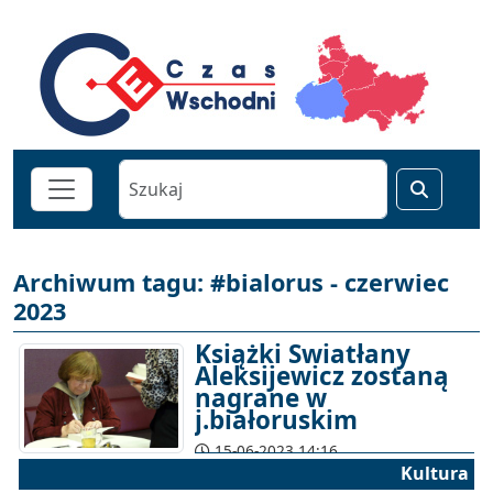
Archiwum tagu: #bialorus - czerwiec
2023
Książki Swiatłany
Aleksijewicz zostaną
nagrane w
j.białoruskim
15-06-2023 14:16
Kultura