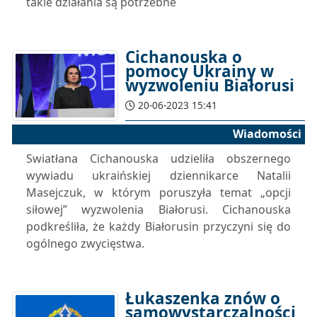
takie działania są potrzebne
Cichanouska o
pomocy Ukrainy w
wyzwoleniu Białorusi
20-06-2023 15:41
Wiadomości
Swiatłana Cichanouska udzieliła obszernego
wywiadu ukraińskiej dziennikarce Natalii
Masejczuk, w którym poruszyła temat „opcji
siłowej” wyzwolenia Białorusi. Cichanouska
podkreśliła, że ​​każdy Białorusin przyczyni się do
ogólnego zwycięstwa.
Łukaszenka znów o
samowystarczalności