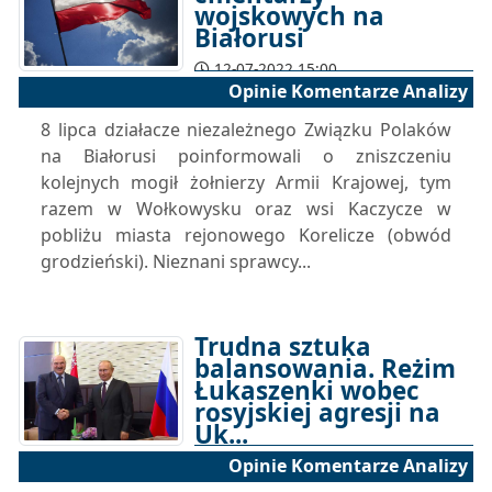
wojskowych na
Białorusi
12-07-2022 15:00
Opinie Komentarze Analizy
8 lipca działacze niezależnego Związku Polaków
na Białorusi poinformowali o zniszczeniu
kolejnych mogił żołnierzy Armii Krajowej, tym
razem w Wołkowysku oraz wsi Kaczycze w
pobliżu miasta rejonowego Korelicze (obwód
grodzieński). Nieznani sprawcy...
Trudna sztuka
balansowania. Reżim
Łukaszenki wobec
rosyjskiej agresji na
Uk...
Opinie Komentarze Analizy
08-07-2022 12:00