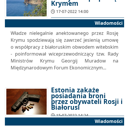
Krymem
17-07-2022 14:00
Wiadomości
Władze nielegalnie anektowanego przez Rosję
Krymu spodziewają się zawrzeć jesienią umowę
o współpracy z białoruskim obwodem witebskim
- poinformował wiceprzewodniczący tzw. Rady
Ministrów Krymu Georgij Muradow na
Międzynarodowym Forum Ekonomicznym...
Estonia zakaże
posiadania broni
przez obywateli Rosji i
Białorusi
15-07-2022 14:24
Wiadomości