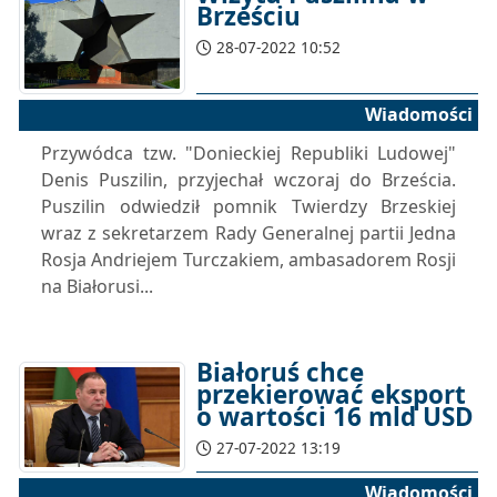
Brześciu
28-07-2022 10:52
Wiadomości
Przywódca tzw. "Donieckiej Republiki Ludowej"
Denis Puszilin, przyjechał wczoraj do Brześcia.
Puszilin odwiedził pomnik Twierdzy Brzeskiej
wraz z sekretarzem Rady Generalnej partii Jedna
Rosja Andriejem Turczakiem, ambasadorem Rosji
na Białorusi...
Białoruś chce
przekierować eksport
o wartości 16 mld USD
27-07-2022 13:19
Wiadomości