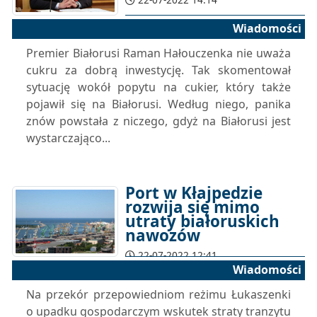
Wiadomości
Premier Białorusi Raman Hałouczenka nie uważa
cukru za dobrą inwestycję. Tak skomentował
sytuację wokół popytu na cukier, który także
pojawił się na Białorusi. Według niego, panika
znów powstała z niczego, gdyż na Białorusi jest
wystarczająco...
Port w Kłajpedzie
rozwija się mimo
utraty białoruskich
nawozów
22-07-2022 12:41
Wiadomości
Na przekór przepowiedniom reżimu Łukaszenki
o upadku gospodarczym wskutek straty tranzytu