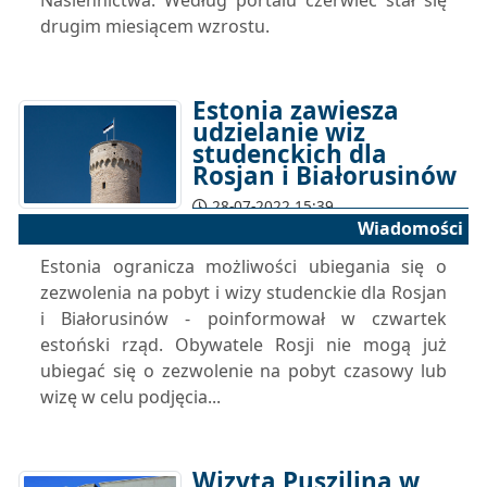
Nasiennictwa. Według portalu czerwiec stał się
drugim miesiącem wzrostu.
Estonia zawiesza
udzielanie wiz
studenckich dla
Rosjan i Białorusinów
28-07-2022 15:39
Wiadomości
Estonia ogranicza możliwości ubiegania się o
zezwolenia na pobyt i wizy studenckie dla Rosjan
i Białorusinów - poinformował w czwartek
estoński rząd. Obywatele Rosji nie mogą już
ubiegać się o zezwolenie na pobyt czasowy lub
wizę w celu podjęcia...
Wizyta Puszilina w