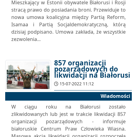
Mieszkający w Estonii obywatele Białorusi i Rosji
stracą prawo do posiadania broni. Przewiduje to
nowa umowa koalicyjna między Partią Reform,
Isamaa i Partią Socjaldemokratyczną, którą
dzisiaj podpisano. Umowa zakłada, że ​​wszystkie
zezwolenia...
857 organizacji
pozarządowych do
likwidacji na Białorusi
15-07-2022 11:12
Wiadomości
W ciągu roku na Białorusi zostało
zlikwidowanych lub jest w trakcie likwidacji 857
organizacji pozarządowych - informuje
białoruskie Centrum Praw Człowieka Wiasna.
Masowa akcja likwidacji organizacji rozpoczęła