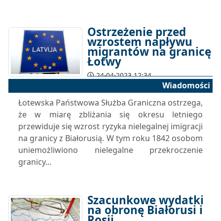
Ostrzeżenie przed
wzrostem napływu
migrantów na granicę
Łotwy
24-04-2023 12:34
Wiadomości
Łotewska Państwowa Służba Graniczna ostrzega,
że w miarę zbliżania się okresu letniego
przewiduje się wzrost ryzyka nielegalnej imigracji
na granicy z Białorusią. W tym roku 1842 osobom
uniemożliwiono nielegalne przekroczenie
granicy...
Szacunkowe wydatki
na obronę Białorusi i
Rosji