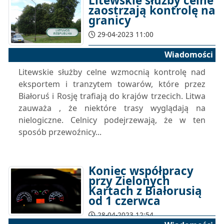
Litewskie służby celne
zaostrzają kontrolę na
granicy
29-04-2023 11:00
Wiadomości
Litewskie służby celne wzmocnią kontrolę nad
eksportem i tranzytem towarów, które przez
Białoruś i Rosję trafiają do krajów trzecich. Litwa
zauważa , że ​​niektóre trasy wyglądają na
nielogiczne. Celnicy podejrzewają, że w ten
sposób przewoźnicy...
Koniec współpracy
przy Zielonych
Kartach z Białorusią
od 1 czerwca
28-04-2023 12:54