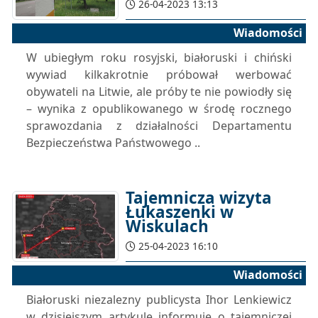
26-04-2023 13:13
Wiadomości
W ubiegłym roku rosyjski, białoruski i chiński
wywiad kilkakrotnie próbował werbować
obywateli na Litwie, ale próby te nie powiodły się
– wynika z opublikowanego w środę rocznego
sprawozdania z działalności Departamentu
Bezpieczeństwa Państwowego ..
Tajemnicza wizyta
Łukaszenki w
Wiskulach
25-04-2023 16:10
Wiadomości
Białoruski niezalezny publicysta Ihor Lenkiewicz
w dzisiejszym artykule informuje o tajemniczej