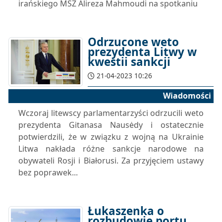
irańskiego MSZ Alireza Mahmoudi na spotkaniu
Odrzucone weto
prezydenta Litwy w
kwestii sankcji
21-04-2023 10:26
Wiadomości
Wczoraj litewscy parlamentarzyści odrzucili weto
prezydenta Gitanasa Nausėdy i ostatecznie
potwierdzili, że w związku z wojną na Ukrainie
Litwa nakłada różne sankcje narodowe na
obywateli Rosji i Białorusi. Za przyjęciem ustawy
bez poprawek...
Łukaszenka o
rozbudowie portu