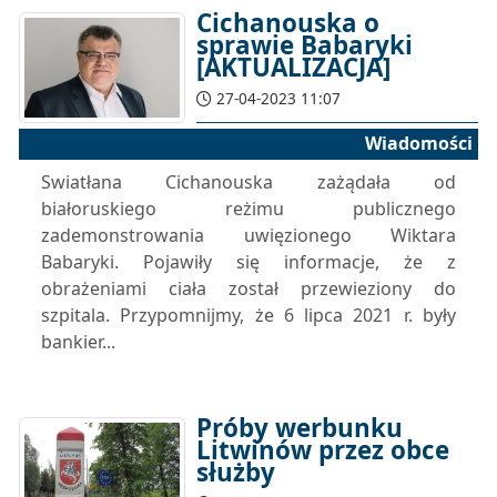
Cichanouska o
sprawie Babaryki
[AKTUALIZACJA]
27-04-2023 11:07
Wiadomości
Swiatłana Cichanouska zażądała od
białoruskiego reżimu publicznego
zademonstrowania uwięzionego Wiktara
Babaryki. Pojawiły się informacje, że z
obrażeniami ciała został przewieziony do
szpitala. Przypomnijmy, że 6 lipca 2021 r. były
bankier...
Próby werbunku
Litwinów przez obce
służby