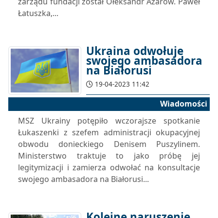
zarządu fundacji został Ołeksandr Azarow. Paweł
Łatuszka,...
Ukraina odwołuje
swojego ambasadora
na Białorusi
19-04-2023 11:42
Wiadomości
MSZ Ukrainy potępiło wczorajsze spotkanie
Łukaszenki z szefem administracji okupacyjnej
obwodu donieckiego Denisem Puszylinem.
Ministerstwo traktuje to jako próbę jej
legitymizacji i zamierza odwołać na konsultacje
swojego ambasadora na Białorusi...
Kolejne naruszenie