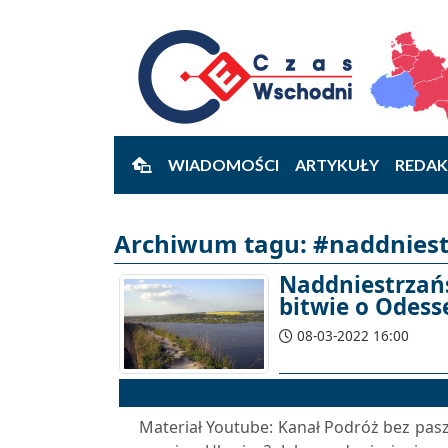
WIADOMOŚCI
ARTYKUŁY
REDAK
Archiwum tagu: #naddniest
Naddniestrzań
bitwie o Odess
08-03-2022 16:00
Materiał Youtube: Kanał Podróż bez pasz