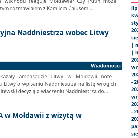
 ze wschodu reaguje Mołdawia? Czy Putin może
lip
 tym rozmawiałem z Kamilem Całusem...
kw
st
20
cyjna Naddniestrza wobec Litwy
si
|
m
|
l
20
Wiadomości
wr
20
kazały ambasadzie Litwy w Mołdawii notę ​​
- 
u Litwy o wpisaniu Naddniestrza na listę wrogich
20
litewski decyzją o włączeniu Naddniestrza do...
wr
20
- 
 w Mołdawii z wizytą w
20
pa
si