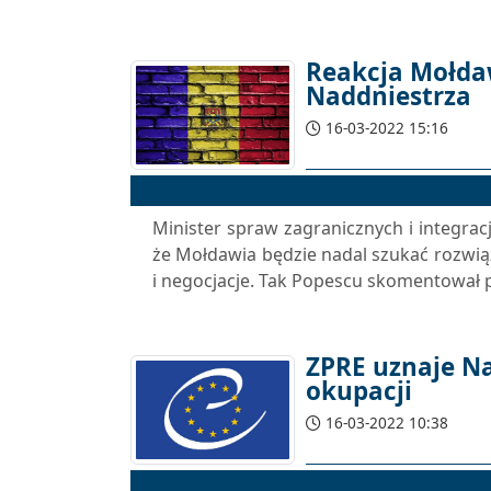
Reakcja Mołdaw
Naddniestrza
16-03-2022 15:16
Minister spraw zagranicznych i integrac
że Mołdawia będzie nadal szukać rozwiąza
i negocjacje. Tak Popescu skomentował p
ZPRE uznaje Na
okupacji
16-03-2022 10:38