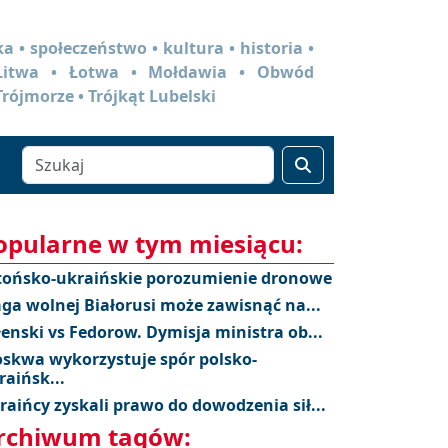
a • społeczeństwo • kultura • historia •
 Litwa • Łotwa • Mołdawia • Obwód
Trójmorze • Trójkąt Lubelski
opularne w tym miesiącu:
tońsko-ukraińskie porozumienie dronowe
aga wolnej Białorusi może zawisnąć na...
łenski vs Fedorow. Dymisja ministra ob...
skwa wykorzystuje spór polsko-
raińsk...
raińcy zyskali prawo do dowodzenia sił...
rchiwum tagów: