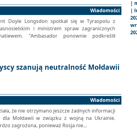
|
m
Wiadomości
|
l
20
t Doyle Longsdon spotkał się w Tyraspolu z
wr
snosielskim i ministrem spraw zagranicznych
20
gnatiewem. "Ambasador ponownie podkreślił
yscy szanują neutralność Mołdawii
Wiadomości
ała, że nie otrzymano jeszcze żadnych informacji
a dla Mołdawii w związku z wojną na Ukrainie.
dzo zagrożona, ponieważ Rosja nie...