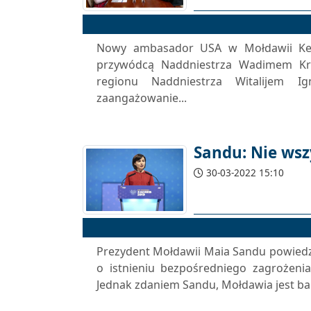
Nowy ambasador USA w Mołdawii Ken
przywódcą Naddniestrza Wadimem Kra
regionu Naddniestrza Witalijem I
zaangażowanie...
Sandu: Nie wsz
30-03-2022 15:10
Prezydent Mołdawii Maia Sandu powiedzi
o istnieniu bezpośredniego zagrożeni
Jednak zdaniem Sandu, Mołdawia jest bar