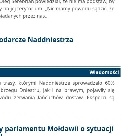
Oleg Serebrian powiedział, że nie ma podstaw, by
ny na jej terytorium. „Nie mamy powodu sądzić, że
siadanych przez nas...
odarcze Naddniestrza
Wiadomości
 trasy, którymi Naddniestrze sprowadzało 60%
zegu Dniestru, jak i na prawym, pojawiły się
odu zerwania łańcuchów dostaw. Eksperci są
 parlamentu Mołdawii o sytuacji
u