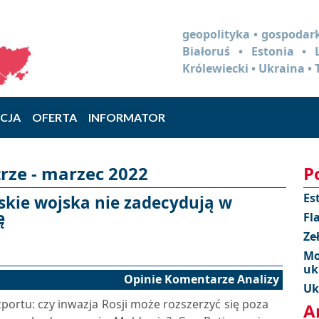
geopolityka • gospodark
Białoruś • Estonia •
Królewiecki • Ukraina • 
CJA
OFERTA
INFORMATOR
rze - marzec 2022
P
Es
skie wojska nie zadecydują w
ę
Fl
Ze
Mo
uk
Opinie Komentarze Analizy
Uk
portu: czy inwazja Rosji może rozszerzyć się poza
A