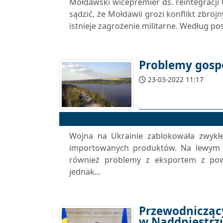
Mołdawski wicepremier ds. reintegracji 
sądzić, że Mołdawii grozi konflikt zbroj
istnieje zagrożenie militarne. Według po
Problemy gosp
23-03-2022 11:17
Wojna na Ukrainie zablokowała zwykłe
importowanych produktów. Na lewym br
również problemy z eksportem z pow
jednak...
Przewodniczący
w Naddniestrz