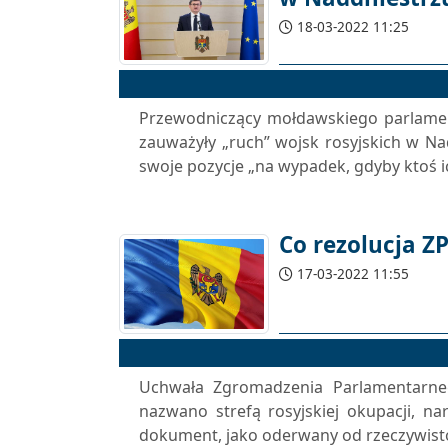
18-03-2022 11:25
Przewodniczący mołdawskiego parlamen
zauważyły ​​„ruch” wojsk rosyjskich w N
swoje pozycje „na wypadek, gdyby ktoś i
Co rezolucja Z
17-03-2022 11:55
Uchwała Zgromadzenia Parlamentarneg
nazwano strefą rosyjskiej okupacji, na
dokument, jako oderwany od rzeczywistoś