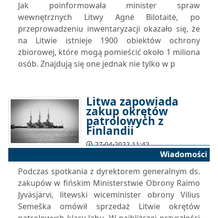
Jak poinformowała minister spraw
wewnętrznych Litwy Agnė Bilotaitė, po
przeprowadzeniu inwentaryzacji okazało się, że
na Litwie istnieje 1900 obiektów ochrony
zbiorowej, które mogą pomieścić około 1 miliona
osób. Znajdują się one jednak nie tylko w p
Litwa zapowiada
zakup okrętów
patrolowych z
Finlandii
27-04-2022 11:42
Wiadomości
Podczas spotkania z dyrektorem generalnym ds.
zakupów w fińskim Ministerstwie Obrony Raimo
Jyväsjärvi, litewski wiceminister obrony Vilius
Semeška omówił sprzedaż Litwie okrętów