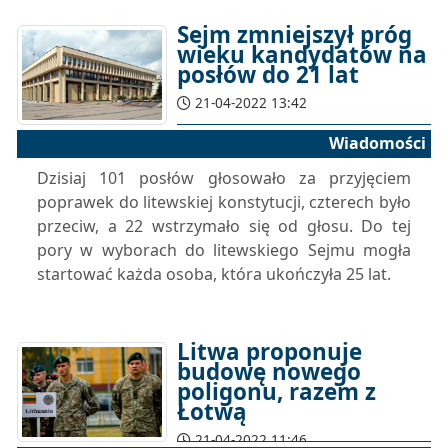
Sejm zmniejszył próg
wieku kandydatów na
posłów do 21 lat
21-04-2022 13:42
Wiadomości
Dzisiaj 101 posłów głosowało za przyjęciem
poprawek do litewskiej konstytucji, czterech było
przeciw, a 22 wstrzymało się od głosu. Do tej
pory w wyborach do litewskiego Sejmu mogła
startować każda osoba, która ukończyła 25 lat.
Litwa proponuje
budowę nowego
poligonu, razem z
Łotwą
21-04-2022 11:46