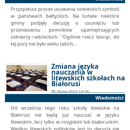
Przyspiesza proces usuwania sowieckich symboli
w państwach bałtyckich. Na Łotwie niektóre
gminy podjęły decyzję o usunięciu lub
przeniesieniu pomników upamiętniających
żołnierzy radzieckich. "Ogólnie rzecz biorąc, do
tej pory nie było wielu takich...
Zmiana języka
nauczania w
litewskich szkołach na
Białorusi
25-04-2022 13:25
Wiadomości
Od września tego roku szkoły litewskie na
Białorusi nie będą już nauczać w języku
litewskim, lecz tylko w rosyjskim lub białoruskim.
Według litewskich polityków jest to decyzja nie