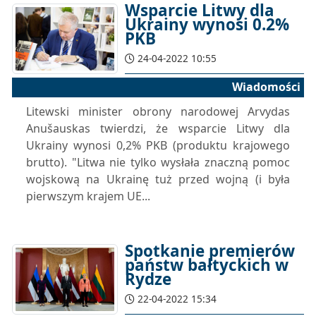
Wsparcie Litwy dla
Ukrainy wynosi 0.2%
PKB
24-04-2022 10:55
Wiadomości
Litewski minister obrony narodowej Arvydas
Anušauskas twierdzi, że wsparcie Litwy dla
Ukrainy wynosi 0,2% PKB (produktu krajowego
brutto). "Litwa nie tylko wysłała znaczną pomoc
wojskową na Ukrainę tuż przed wojną (i była
pierwszym krajem UE...
Spotkanie premierów
państw bałtyckich w
Rydze
22-04-2022 15:34