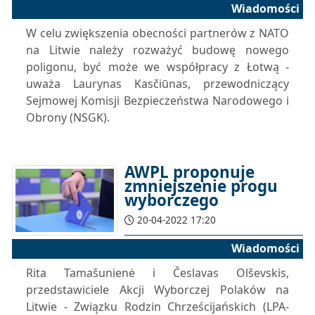
Wiadomości
W celu zwiększenia obecności partnerów z NATO
na Litwie należy rozważyć budowę nowego
poligonu, być może we współpracy z Łotwą -
uważa Laurynas Kasčiūnas, przewodniczący
Sejmowej Komisji Bezpieczeństwa Narodowego i
Obrony (NSGK).
AWPL proponuje
zmniejszenie progu
wyborczego
20-04-2022 17:20
Wiadomości
Rita Tamašunienė i Česlavas Olševskis,
przedstawiciele Akcji Wyborczej Polaków na
Litwie - Związku Rodzin Chrześcijańskich (LPA-