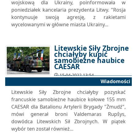
wojskową dla Ukrainy, poinformowała w
poniedziałek kancelaria prezydenta Litwy. "Rosja
kontynuuje swoją agresję, z rakietami
wycelowanymi w główne miasta Ukrainy...
Litewskie Siły Zbrojne
chciałyby kupić
samobieżne haubice
CAESAR
15-04-2022 13:54
Wiadomości
Litewskie Siły Zbrojne chciałyby pozyskać
francuskie samobieżne haubice kołowe 155 mm
CAESAR dla Batalionu Artylerii Brygady "Żmudź",
mówi generał broni Valdemaras Rupšys,
dowódca Litewskich Sił Zbrojnych. W piątek
wybór ten został również...