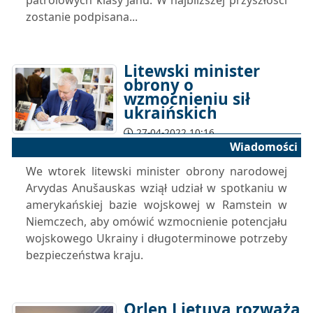
patrolowych klasy Jahu. W najbliższej przyszłości
zostanie podpisana...
Litewski minister
obrony o
wzmocnieniu sił
ukraińskich
27-04-2022 10:16
Wiadomości
We wtorek litewski minister obrony narodowej
Arvydas Anušauskas wziął udział w spotkaniu w
amerykańskiej bazie wojskowej w Ramstein w
Niemczech, aby omówić wzmocnienie potencjału
wojskowego Ukrainy i długoterminowe potrzeby
bezpieczeństwa kraju.
Orlen Lietuva rozważa