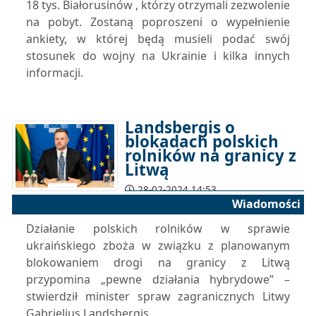
18 tys. Białorusinów , którzy otrzymali zezwolenie
na pobyt. Zostaną poproszeni o wypełnienie
ankiety, w której będą musieli podać swój
stosunek do wojny na Ukrainie i kilka innych
informacji.
Landsbergis o
blokadach polskich
rolników na granicy z
Litwą
28-02-2024 14:53
Wiadomości
Działanie polskich rolników w sprawie
ukraińskiego zboża w związku z planowanym
blokowaniem drogi na granicy z Litwą
przypomina „pewne działania hybrydowe” –
stwierdził minister spraw zagranicznych Litwy
Gabrielius Landsbergis.