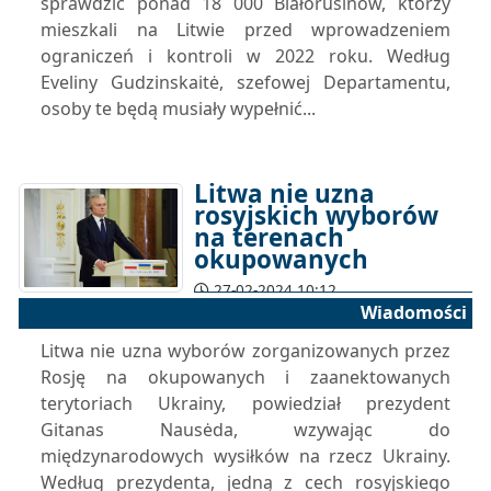
sprawdzić ponad 18 000 Białorusinów, którzy
mieszkali na Litwie przed wprowadzeniem
ograniczeń i kontroli w 2022 roku. Według
Eveliny Gudzinskaitė, szefowej Departamentu,
osoby te będą musiały wypełnić...
Litwa nie uzna
rosyjskich wyborów
na terenach
okupowanych
27-02-2024 10:12
Wiadomości
Litwa nie uzna wyborów zorganizowanych przez
Rosję na okupowanych i zaanektowanych
terytoriach Ukrainy, powiedział prezydent
Gitanas Nausėda, wzywając do
międzynarodowych wysiłków na rzecz Ukrainy.
Według prezydenta, jedną z cech rosyjskiego