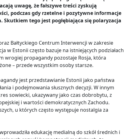
cają uwagę, że fałszywe treści zyskują
ści, podczas gdy rzetelne i pozytywne informacje
 Skutkiem tego jest pogłębiająca się polaryzacja
oraz Bałtyckiego Centrum Interwencji w zakresie
ja w Estonii często bazuje na istniejących podziałach
em wrogiej propagandy pozostaje Rosja, która
ażone – przede wszystkim osoby starsze.
gandy jest przedstawianie Estonii jako państwa
łania i podejmowania słusznych decyzji. W innym
res sowiecki, ukazywany jako czas dobrobytu, z
pejskiej i wartości demokratycznych Zachodu.
arszych, u których często występuje nostalgia za
 wprowadziła edukację medialną do szkół średnich i