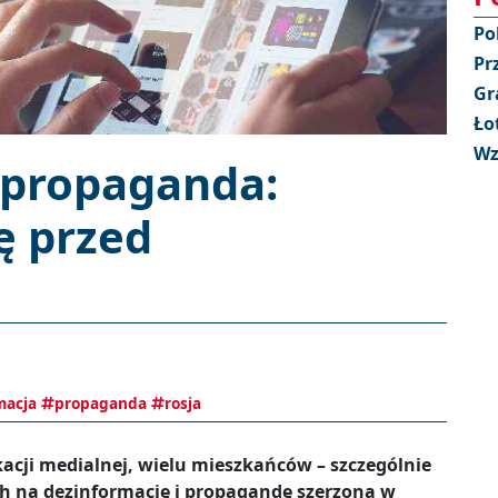
Po
Pr
Gr
Ło
Wz
 propaganda:
ę przed
macja
propaganda
rosja
cji medialnej, wielu mieszkańców – szczególnie
ch na dezinformację i propagandę szerzoną w