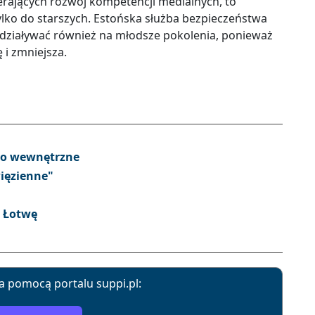
erających rozwój kompetencji medialnych, to
ylko do starszych. Estońska służba bezpieczeństwa
oddziaływać również na młodsze pokolenia, ponieważ
ę i zmniejsza.
wo wewnętrzne
ięzienne"
a Łotwę
a pomocą portalu suppi.pl: