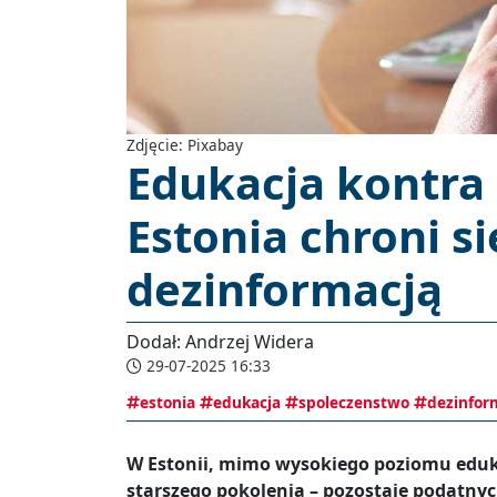
Zdjęcie: Pixabay
Edukacja kontra
Estonia chroni si
dezinformacją
Dodał: Andrzej Widera
29-07-2025 16:33
estonia
edukacja
spoleczenstwo
dezinfor
W Estonii, mimo wysokiego poziomu eduka
starszego pokolenia – pozostaje podatny