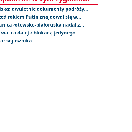
lska: dwuletnie dokumenty podróży...
zed rokiem Putin znajdował się w...
anica łotewsko-białoruska nadal z...
twa: co dalej z blokadą jedynego...
ór sojusznika