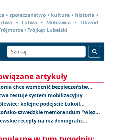
a • społeczeństwo • kultura • historia •
 Litwa • Łotwa • Mołdawia • Obwód
Trójmorze • Trójkąt Lubelski
owiązane artykuły
tonia chce wzmocnić bezpieczeństw...
twa testuje system mobilizacyjny
ólewiec: kolejne podejście Łukoil...
tońsko-szwedzkie memorandum "więz...
tewskie recepty na niż demografic...
opularne w tym tygodniu: