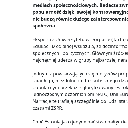
mediach społecznościowych. Badacze zwra
popularność dzięki swojej kontrowersyjno
nie budzą równie dużego zainteresowania.
społeczna.
Eksperci z Uniwersytetu w Dorpacie (Tartu) 
Edukacji Medialnej wskazują, że dezinformac
społecznych i politycznych. Głównym źródł
najchętniej uderza w grupy najbardziej nar
Jednym z powtarzających się motywów propa
upadłego, niezdolnego do skutecznego dzia
popularnym przekazie gloryfikowany jest ok
jednoczesnym oczernianiem NATO, Unii Euro
Narracje te trafiają szczególnie do ludzi st
czasami ZSRR.
Choć Estonia jako jedyne państwo bałtyckie