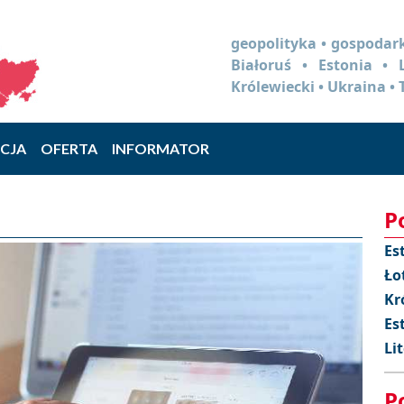
geopolityka • gospodark
Białoruś • Estonia •
Królewiecki • Ukraina • 
CJA
OFERTA
INFORMATOR
P
Es
Ło
Kr
Es
Li
P