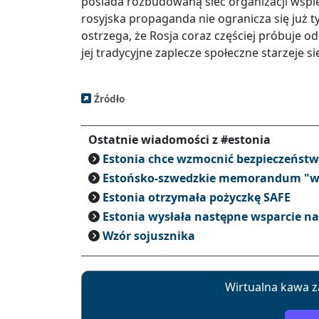
posiada rozbudowaną sieć organizacji wspi
rosyjska propaganda nie ogranicza się już t
ostrzega, że Rosja coraz częściej próbuje 
jej tradycyjne zaplecze społeczne starzeje si
Źródło
Ostatnie wiadomości z #estonia
Estonia chce wzmocnić bezpieczeńst
Estońsko-szwedzkie memorandum "w
Estonia otrzymała pożyczkę SAFE
Estonia wysłała następne wsparcie n
Wzór sojusznika
Wirtualna kawa z