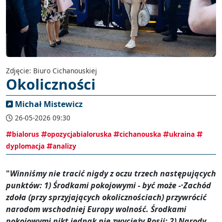
Zdjęcie: Biuro Cichanouskiej
Okoliczności
Michał Mistewicz
26-05-2026 09:30
bialorus
opozycjabialoruska
cichanouska
ukraina
dyplomacja
analizy
"
Winniśmy nie tracić nigdy z oczu trzech następujących
punktów: 1) Środkami pokojowymi - być może -·Zachód
zdoła (przy sprzyjających okolicznościach) przywrócić
narodom wschodniej Europy wolność. Środkami
pokojowymi nikt jednak nie zwycięży Rosji; 2) Narody