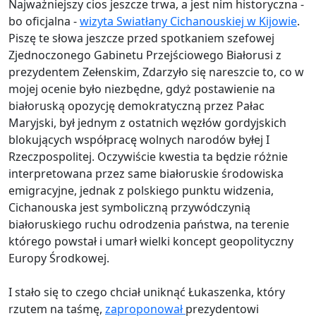
Najważniejszy cios jeszcze trwa, a jest nim historyczna -
bo oficjalna -
wizyta Swiatłany Cichanouskiej w Kijowie
.
Piszę te słowa jeszcze przed spotkaniem szefowej
Zjednoczonego Gabinetu Przejściowego Białorusi z
prezydentem Zełenskim, Zdarzyło się nareszcie to, co w
mojej ocenie było niezbędne, gdyż postawienie na
białoruską opozycję demokratyczną przez Pałac
Maryjski, był jednym z ostatnich węzłów gordyjskich
blokujących współpracę wolnych narodów byłej I
Rzeczpospolitej. Oczywiście kwestia ta będzie różnie
interpretowana przez same białoruskie środowiska
emigracyjne, jednak z polskiego punktu widzenia,
Cichanouska jest symboliczną przywódczynią
białoruskiego ruchu odrodzenia państwa, na terenie
którego powstał i umarł wielki koncept geopolityczny
Europy Środkowej.
I stało się to czego chciał uniknąć Łukaszenka, który
rzutem na taśmę,
zaproponował
prezydentowi