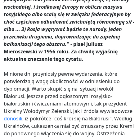
wschodniej. i środkowej Europy w obliczu masywu
rosyjskiego albo scalą się w związku federacyjnym by
choć częściowo odbudować zwichniętą równowagę sił -
albo ... 3) Rosja wygrywać będzie te narody, jeden
przeciwko drugiemu, doprowadzając do zupełnej
bałkanizacji tego obszaru.
" - pisał Juliusz
Mieroszewski w 1956 roku. Za chwilę wyjaśnię
aktualne znaczenie tego cytatu.
Minione dni przyniosły pewne wydarzenia, które
potwierdzają wagę okoliczności w odniesieniu do
dyplomacji. Warto skupić się na sytuacji wokół
Białorusi. Jeszcze przed ogłoszonymi rosyjsko-
białoruskimi ćwiczeniami atomowymi, tak prezydent
Ukrainy Wołodymyr Zełenski, jak i źródła wywiadowcze
donosili
, iż pokrótce "coś kroi się na Białorusi". Według
Ukraińców, Łukaszenka miał być zmuszany przez Kreml
do ponownego włączenia się do wojny. Ostrzeżenia