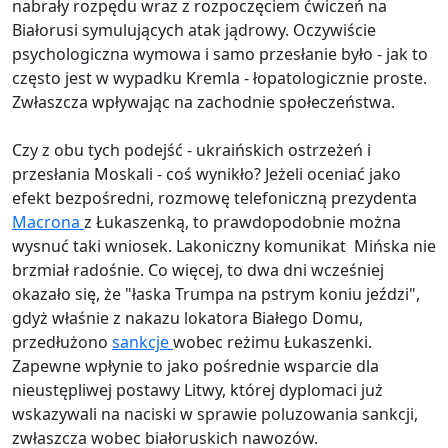
nabrały rozpędu wraz z rozpoczęciem ćwiczeń na
Białorusi symulujących atak jądrowy. Oczywiście
psychologiczna wymowa i samo przesłanie było - jak to
często jest w wypadku Kremla - łopatologicznie proste.
Zwłaszcza wpływając na zachodnie społeczeństwa.
Czy z obu tych podejść - ukraińskich ostrzeżeń i
przesłania Moskali - coś wynikło? Jeżeli oceniać jako
efekt bezpośredni, rozmowę telefoniczną prezydenta
Macrona
z Łukaszenką, to prawdopodobnie można
wysnuć taki wniosek. Lakoniczny komunikat Mińska nie
brzmiał radośnie. Co więcej, to dwa dni wcześniej
okazało się, że "łaska Trumpa na pstrym koniu jeździ",
gdyż właśnie z nakazu lokatora Białego Domu,
przedłużono
sankcje
wobec reżimu Łukaszenki.
Zapewne wpłynie to jako pośrednie wsparcie dla
nieustępliwej postawy Litwy, której dyplomaci już
wskazywali na naciski w sprawie poluzowania sankcji,
zwłaszcza wobec białoruskich nawozów.