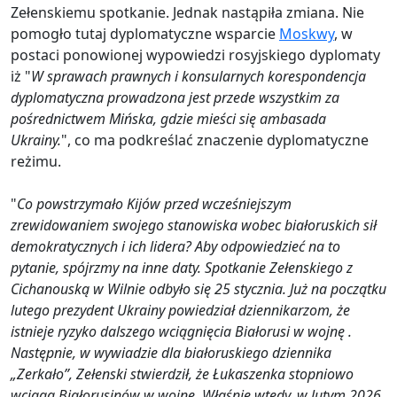
Zełenskiemu spotkanie. Jednak nastąpiła zmiana. Nie
pomogło tutaj dyplomatyczne wsparcie
Moskwy
, w
postaci ponowionej wypowiedzi rosyjskiego dyplomaty
iż "
W sprawach prawnych i konsularnych korespondencja
dyplomatyczna prowadzona jest przede wszystkim za
pośrednictwem Mińska, gdzie mieści się ambasada
Ukrainy.
", co ma podkreślać znaczenie dyplomatyczne
reżimu.
"
Co powstrzymało Kijów przed wcześniejszym
zrewidowaniem swojego stanowiska wobec białoruskich sił
demokratycznych i ich lidera? Aby odpowiedzieć na to
pytanie, spójrzmy na inne daty. Spotkanie Zełenskiego z
Cichanouską w Wilnie odbyło się 25 stycznia. Już na początku
lutego prezydent Ukrainy powiedział dziennikarzom, że
istnieje ryzyko dalszego wciągnięcia Białorusi w wojnę .
Następnie, w wywiadzie dla białoruskiego dziennika
„Zerkało”, Zełenski stwierdził, że Łukaszenka stopniowo
wciąga Białorusinów w wojnę. Właśnie wtedy, w lutym 2026