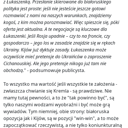
z Łukaszenką. Przesłanie skierowane do białoruskiego
polityka jest proste: jeśli nie jesteście jeszcze gotowi
rozmawiać z nami na naszych warunkach, znajdziemy
kogoś, z kim można porozmawiać. Więc spieszcie się, póki
oferta jest aktualna. A te negocjacje są kluczowe dla
Łukaszenki. Jeśli Rosja upadnie – czy to na froncie, czy
gospodarczo – jego los w zasadzie znajdzie się w rękach
Ukrainy. Kijów już dyktuje zasady. Łukaszenka może
oczywiście mieć pretensje do Ukraińców o zaproszenie
Cichanouskiej. Ale jego pretensje nikogo już tam nie
obchodzą
." - podsumowuje publicysta.
To wszystko ma wartość jeśli wszystkie te założenia -
zwłaszcza chwianie się Kremla - są prawdziwe. Nie
mamy tutaj pewności, a to że "tak powinno być", są
tylko naszymi wodzami wyobraźni i być może grą
wywiadów. Tym niemniej, obie strony: białoruska
opozycja jak i Kijów, są w pozycji "win-win", a to może
zapoczątkować rzeczywistą, a nie tylko koniunkturalną