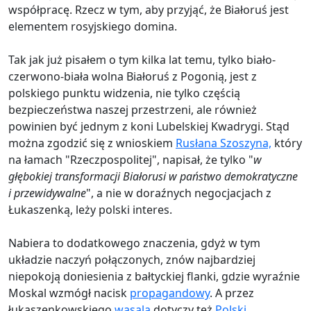
współpracę. Rzecz w tym, aby przyjąć, że Białoruś jest
elementem rosyjskiego domina.
Tak jak już pisałem o tym kilka lat temu, tylko biało-
czerwono-biała wolna Białoruś z Pogonią, jest z
polskiego punktu widzenia, nie tylko częścią
bezpieczeństwa naszej przestrzeni, ale również
powinien być jednym z koni Lubelskiej Kwadrygi. Stąd
można zgodzić się z wnioskiem
Rusłana Szoszyna,
który
na łamach "Rzeczpospolitej", napisał, że tylko "
w
głębokiej transformacji Białorusi w państwo demokratyczne
i przewidywalne
", a nie w doraźnych negocjacjach z
Łukaszenką, leży polski interes.
Nabiera to dodatkowego znaczenia, gdyż w tym
układzie naczyń połączonych, znów najbardziej
niepokoją doniesienia z bałtyckiej flanki, gdzie wyraźnie
Moskal wzmógł nacisk
propagandowy
. A przez
łukaszenkowskiego
wasala
dotyczy też
Polski
.