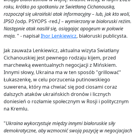
roku, krótko po spotkaniu ze Swietłaną Cichanouską,
rozpoczął się ukraiński atak informacyjny – lub, jak kto woli,
IPSO {
odp. PSYOPS -red.
] – wymierzony w białoruski reżim.
Następnie atak nasilił się, osiągając apogeum w połowie
maja.
" - napisał
Ihor Lenkiewicz
, białoruski publicysta.
Jak zauważa Lenkiewicz, aktualna wizyta Swiatłany
Cichanouskiej jest pewnego rodzaju kijem, przed
marchewką ewentualnych negocjacji z Mińskiem.
Innymi słowy, Ukraina ma w ten sposób "grillować"
Łukaszenkę, w celu porzucenia putinowskiego
suwerena, który ma chwiać się pod ciosami coraz
dalszych ataków ukraińskich dronów i licznych
doniesień o rozłamie społecznym w Rosji i politycznym
na Kremlu.
"
Ukraina wykorzystuje między innymi białoruskie siły
demokratyczne, aby wzmocnić swoją pozycję w negocjacjach