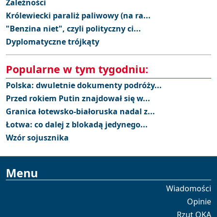
Zależności
Królewiecki paraliż paliwowy (na ra...
"Benzina niet", czyli polityczny ci...
Dyplomatyczne trójkąty
Popularne w tym tygodniu:
Polska: dwuletnie dokumenty podróży...
Przed rokiem Putin znajdował się w...
Granica łotewsko-białoruska nadal z...
Łotwa: co dalej z blokadą jedynego...
Wzór sojusznika
Menu
Wiadomości
Opinie
Rzut OKA