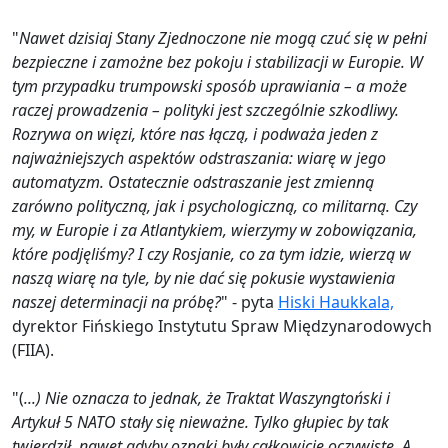
"
Nawet dzisiaj Stany Zjednoczone nie mogą czuć się w pełni
bezpieczne i zamożne bez pokoju i stabilizacji w Europie. W
tym przypadku trumpowski sposób uprawiania – a może
raczej prowadzenia – polityki jest szczególnie szkodliwy.
Rozrywa on więzi, które nas łączą, i podważa jeden z
najważniejszych aspektów odstraszania: wiarę w jego
automatyzm. Ostatecznie odstraszanie jest zmienną
zarówno polityczną, jak i psychologiczną, co militarną. Czy
my, w Europie i za Atlantykiem, wierzymy w zobowiązania,
które podjęliśmy? I czy Rosjanie, co za tym idzie, wierzą w
naszą wiarę na tyle, by nie dać się pokusie wystawienia
naszej determinacji na próbę?
" - pyta
Hiski Haukkala,
dyrektor Fińskiego Instytutu Spraw Międzynarodowych
(FIIA).
"(
...) Nie oznacza to jednak, że Traktat Waszyngtoński i
Artykuł 5 NATO stały się nieważne. Tylko głupiec by tak
twierdził, nawet gdyby oznaki były całkowicie oczywiste. A