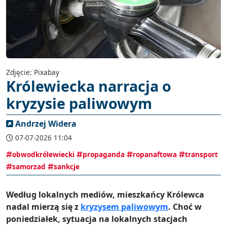
Zdjęcie: Pixabay
Królewiecka narracja o
kryzysie paliwowym
Andrzej Widera
07-07-2026 11:04
obwodkrólewiecki
propaganda
ropanaftowa
transport
samorzad
sankcje
Według lokalnych mediów, mieszkańcy Królewca
nadal mierzą się z
kryzysem paliwowym
. Choć w
poniedziałek, sytuacja na lokalnych stacjach