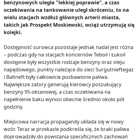
benzynowych uległa "lekkiej poprawie", a czas
oczekiwania na tankowanie uległ skróceniu, to na
wielu stacjach wzdłuż głównych arterii miasta,
takich jak Prospekt Moskiewski, wciąż utrzymują się
kolejki.
Dostępność surowca pozostaje jednak nadal jest różna
– podczas gdy na stacjach koncernów Teboil i Łukoil
dostępne były wszystkie rodzaje benzyny oraz oleju
napędowego, punkty należące do sieci Surgutnieftegaz
i Baltneft były całkowicie pozbawione paliwa.
Największe zatory generują kierowcy poszukujący
benzyny 95-oktanowej, a czas oczekiwania na
napełnienie baku wynosi obecnie średnio około pół
godziny.
Miejscowa narracja propagandy układa się w nowy
wzór. Teraz w przekazie podkreśla się, że braki paliwa
doprowadziły do powstania specyficznych zachowań