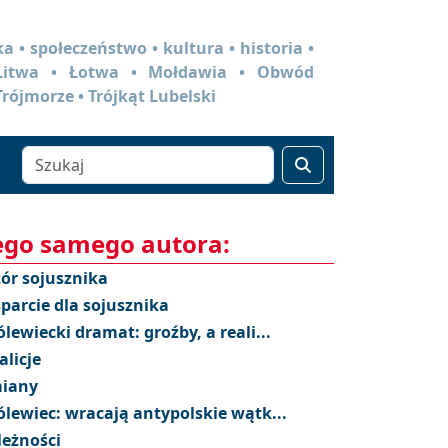
a • społeczeństwo • kultura • historia •
 Litwa • Łotwa • Mołdawia • Obwód
Trójmorze • Trójkąt Lubelski
ego samego autora:
ór sojusznika
parcie dla sojusznika
ólewiecki dramat: groźby, a reali...
alicje
iany
ólewiec: wracają antypolskie wątk...
leżności