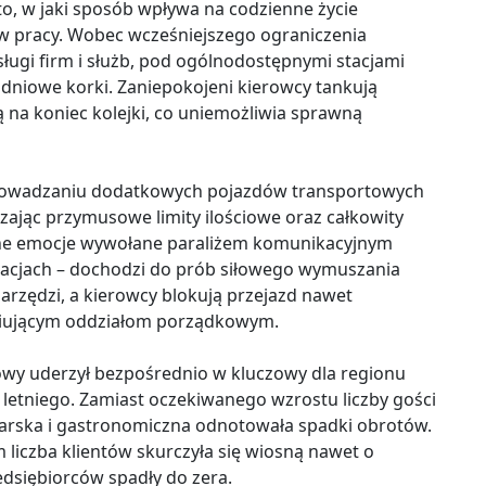
to, w jaki sposób wpływa na codzienne życie
 pracy. Wobec wcześniejszego ograniczenia
sługi firm i służb, pod ogólnodostępnymi stacjami
kudniowe korki. Zaniepokojeni kierowcy tankują
ją na koniec kolejki, co uniemożliwia sprawną
prowadzaniu dodatkowych pojazdów transportowych
zając przymusowe limity ilościowe oraz całkowity
ajne emocje wywołane paraliżem komunikacyjnym
tacjach – dochodzi do prób siłowego wymuszania
rzędzi, a kierowcy blokują przejazd nawet
niującym oddziałom porządkowym.
owy uderzył bezpośrednio w kluczowy dla regionu
letniego. Zamiast oczekiwanego wzrostu liczby gości
telarska i gastronomiczna odnotowała spadki obrotów.
iczba klientów skurczyła się wiosną nawet o
edsiębiorców spadły do zera.