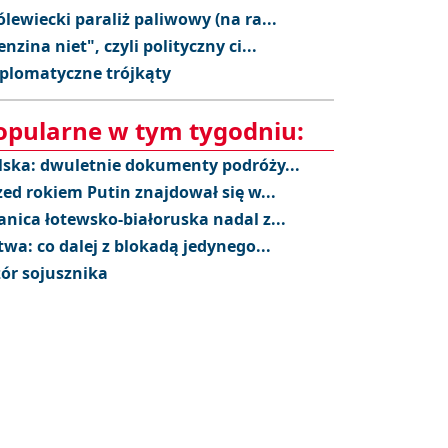
ólewiecki paraliż paliwowy (na ra...
enzina niet", czyli polityczny ci...
plomatyczne trójkąty
opularne w tym tygodniu:
lska: dwuletnie dokumenty podróży...
zed rokiem Putin znajdował się w...
anica łotewsko-białoruska nadal z...
twa: co dalej z blokadą jedynego...
ór sojusznika