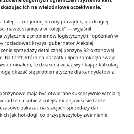
arzucenie odgórnych ograniczeń i systemu kart
skazując ich na wielodniowe oczekiwanie.
dalej — to z jednej strony porządek, a z drugiej
i nawet stanięcia w kolejce” — wyjaśnił
ka wyłącznie z problemów logistycznych i opóźnień w
y rozładować kryzys, gubernator Aleksiej
cenie sprzedaży detalicznej benzyny 92-oktanowej i
i Baltneft, która na początku lipca zamknęła swoje
wspominałem, te działania wciąż wynikają z kalkulacji
mogą okazać się problematyczne dla kandydatów z
 benzynowe mają być otwierane sukcesywnie w miarę
radzenia sobie z kolejkami pojawiła się także
czasowo zakazać na stacjach sprzedaży dań
ch jak hot-dogi, co przyspieszyłoby zwalnianie