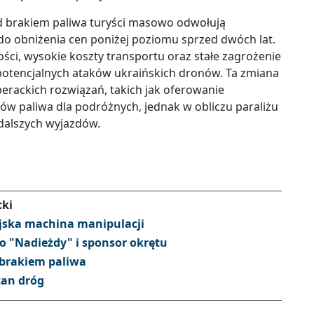
ed brakiem paliwa turyści masowo odwołują
 do obniżenia cen poniżej poziomu sprzed dwóch lat.
ści, wysokie koszty transportu oraz stałe zagrożenie
otencjalnych ataków ukraińskich dronów. Ta zmiana
perackich rozwiązań, takich jak oferowanie
 paliwa dla podróżnych, jednak w obliczu paraliżu
 dalszych wyjazdów.
cki
yjska machina manipulacji
do "Nadieżdy" i sponsor okrętu
 brakiem paliwa
tan dróg