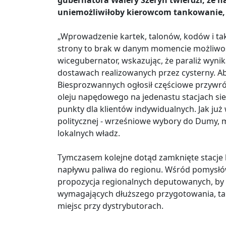
gubernatora Walery Szeryn twierdzi, że n
uniemożliwiłoby kierowcom tankowanie, 
„Wprowadzenie kartek, talonów, kodów i tak 
strony to brak w danym momencie możliwośc
wicegubernator, wskazując, że paraliż wyni
dostawach realizowanych przez cysterny. Ab
Biesprozwannych ogłosił częściowe przywró
oleju napędowego na jedenastu stacjach siec
punkty dla klientów indywidualnych. Jak już 
politycznej - wrześniowe wybory do Dumy, 
lokalnych władz.
Tymczasem kolejne dotąd zamknięte stacje
napływu paliwa do regionu. Wśród pomysłów 
propozycja regionalnych deputowanych, by 
wymagających dłuższego przygotowania, taki
miejsc przy dystrybutorach.