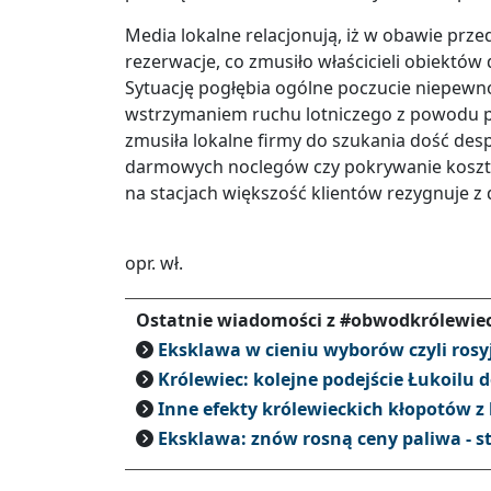
Media lokalne relacjonują, iż w obawie prz
rezerwacje, co zmusiło właścicieli obiektów
Sytuację pogłębia ogólne poczucie niepewno
wstrzymaniem ruchu lotniczego z powodu p
zmusiła lokalne firmy do szukania dość des
darmowych noclegów czy pokrywanie kosztów
na stacjach większość klientów rezygnuje z
opr. wł.
Ostatnie wiadomości z #obwodkrólewie
Eksklawa w cieniu wyborów czyli ros
Królewiec: kolejne podejście Łukoilu 
Inne efekty królewieckich kłopotów z
Eksklawa: znów rosną ceny paliwa - s