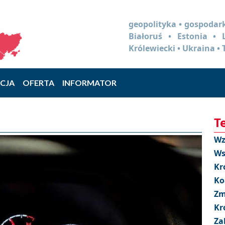
geopolityka • gospodark
Białoruś • Estonia •
Królewiecki • Ukraina • 
CJA
OFERTA
INFORMATOR
T
Wz
Ws
Kr
Ko
Zm
Kr
Za