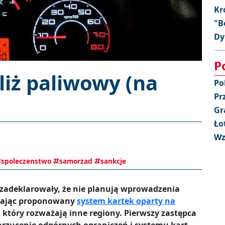
Kr
"B
Dy
P
liż paliwowy (na
Po
Pr
Gr
Ło
Wz
spoleczenstwo
samorzad
sankcje
 zadeklarowały, że nie planują wprowadzenia
ucając proponowany
system kartek oparty na
 który rozważają inne regiony. Pierwszy zastępca