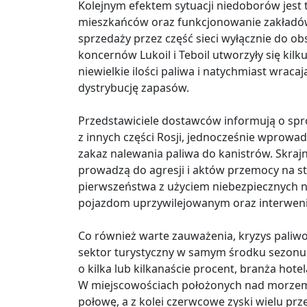
Kolejnym efektem sytuacji niedoborów jest 
mieszkańców oraz funkcjonowanie zakładów
sprzedaży przez część sieci wyłącznie do ob
koncernów Lukoil i Teboil utworzyły się kil
niewielkie ilości paliwa i natychmiast wraca
dystrybucję zapasów.
Przedstawiciele dostawców informują o s
z innych części Rosji, jednocześnie wprowad
zakaz nalewania paliwa do kanistrów. Skr
prowadzą do agresji i aktów przemocy na s
pierwszeństwa z użyciem niebezpiecznych na
pojazdom uprzywilejowanym oraz interwe
Co również warte zauważenia, kryzys paliw
sektor turystyczny w samym środku sezonu 
o kilka lub kilkanaście procent, branża ho
W miejscowościach położonych nad morzem l
połowę, a z kolei czerwcowe zyski wielu prz