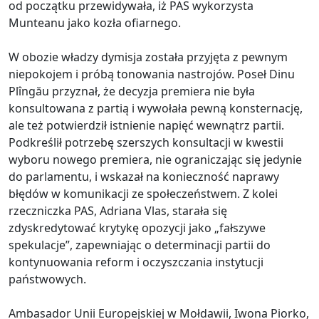
od początku przewidywała, iż PAS wykorzysta
Munteanu jako kozła ofiarnego.
W obozie władzy dymisja została przyjęta z pewnym
niepokojem i próbą tonowania nastrojów. Poseł Dinu
Plîngău przyznał, że decyzja premiera nie była
konsultowana z partią i wywołała pewną konsternację,
ale też potwierdził istnienie napięć wewnątrz partii.
Podkreślił potrzebę szerszych konsultacji w kwestii
wyboru nowego premiera, nie ograniczając się jedynie
do parlamentu, i wskazał na konieczność naprawy
błędów w komunikacji ze społeczeństwem. Z kolei
rzeczniczka PAS, Adriana Vlas, starała się
zdyskredytować krytykę opozycji jako „fałszywe
spekulacje”, zapewniając o determinacji partii do
kontynuowania reform i oczyszczania instytucji
państwowych.
Ambasador Unii Europejskiej w Mołdawii, Iwona Piorko,