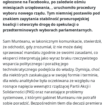
ogłoszone na Facebooku,
po zaledwie ośmiu
miesiącach urzędowania, , uruchomiło procedury
wyboru nowego rządu. Tym niemniej postawiło pod
znakiem zapytania stabilność proeuropejskiej
koalicji i otworzyło drogę do spekulacji o
przedterminowych wyborach parlamentarnych.
Sam Munteanu, w lakonicznym komunikacie, stwierdził,
że odchodzi, gdy zrozumiał, iż nie może dalej
sprawować mandatu zgodnie ze swoimi zasadami, co
eksperci interpretują jako wyraz braku rzeczywistego
wsparcia politycznego i porażkę jego
technokratycznego podejścia do władzy. Dymisja, choć
dla niektórych zaskakująca w swojej formie i terminie,
dla wielu analityków była oczekiwana ze względu na
rosnące napięcia wewnątrz rządzącej Partii Akcji i
Solidarności (PAS) oraz narastające problemy
systemowe, z którymi gabinet Munteanu nie potrafił
sobie poradzić. Bezpośrednim tłem dla decyzji premiera