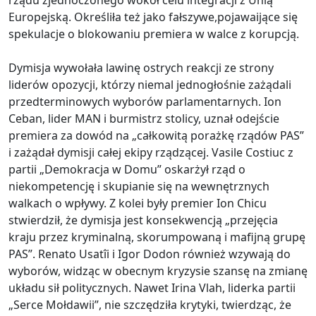
rządu zjednoczonego wokół celu integracji z Unią
Europejską. Określiła też jako fałszywe,pojawaijące się
spekulacje o blokowaniu premiera w walce z korupcją.
Dymisja wywołała lawinę ostrych reakcji ze strony
liderów opozycji, którzy niemal jednogłośnie zażądali
przedterminowych wyborów parlamentarnych. Ion
Ceban, lider MAN i burmistrz stolicy, uznał odejście
premiera za dowód na „całkowitą porażkę rządów PAS”
i zażądał dymisji całej ekipy rządzącej. Vasile Costiuc z
partii „Demokracja w Domu” oskarżył rząd o
niekompetencję i skupianie się na wewnętrznych
walkach o wpływy. Z kolei były premier Ion Chicu
stwierdził, że dymisja jest konsekwencją „przejęcia
kraju przez kryminalną, skorumpowaną i mafijną grupę
PAS”. Renato Usatîi i Igor Dodon również wzywają do
wyborów, widząc w obecnym kryzysie szansę na zmianę
układu sił politycznych. Nawet Irina Vlah, liderka partii
„Serce Mołdawii”, nie szczędziła krytyki, twierdząc, że