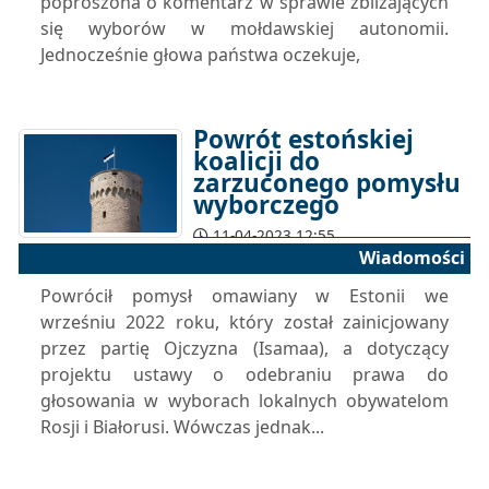
poproszona o komentarz w sprawie zbliżających
się wyborów w mołdawskiej autonomii.
Jednocześnie głowa państwa oczekuje,
Powrót estońskiej
koalicji do
zarzuconego pomysłu
wyborczego
11-04-2023 12:55
Wiadomości
Powrócił pomysł omawiany w Estonii we
wrześniu 2022 roku, który został zainicjowany
przez partię Ojczyzna (Isamaa), a dotyczący
projektu ustawy o odebraniu prawa do
głosowania w wyborach lokalnych obywatelom
Rosji i Białorusi. Wówczas jednak...