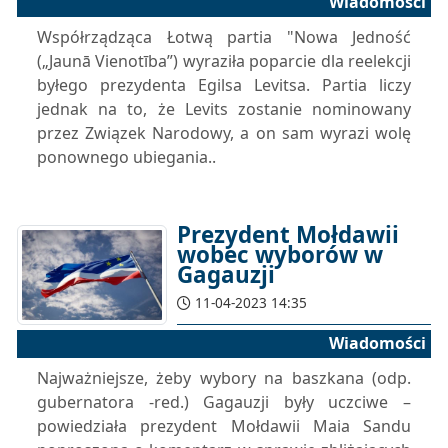
Wiadomości
Współrządząca Łotwą partia "Nowa Jedność
(„Jaunā Vienotība”) wyraziła poparcie dla reelekcji
byłego prezydenta Egilsa Levitsa. Partia liczy
jednak na to, że Levits zostanie nominowany
przez Związek Narodowy, a on sam wyrazi wolę
ponownego ubiegania..
Prezydent Mołdawii
wobec wyborów w
Gagauzji
11-04-2023 14:35
Wiadomości
Najważniejsze, żeby wybory na baszkana (odp.
gubernatora -red.) Gagauzji były uczciwe –
powiedziała prezydent Mołdawii Maia Sandu