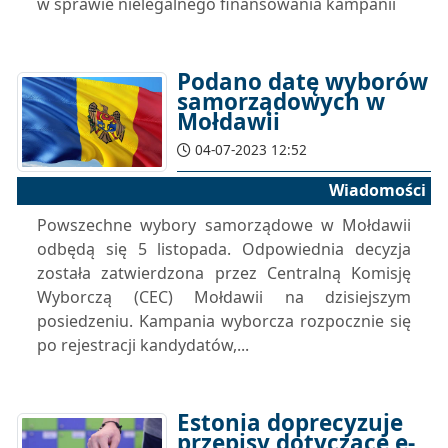
w sprawie nielegalnego finansowania kampanii
Podano datę wyborów
samorządowych w
Mołdawii
04-07-2023 12:52
Wiadomości
Powszechne wybory samorządowe w Mołdawii
odbędą się 5 listopada. Odpowiednia decyzja
została zatwierdzona przez Centralną Komisję
Wyborczą (CEC) Mołdawii na dzisiejszym
posiedzeniu. Kampania wyborcza rozpocznie się
po rejestracji kandydatów,...
Estonia doprecyzuje
przepisy dotyczące e-