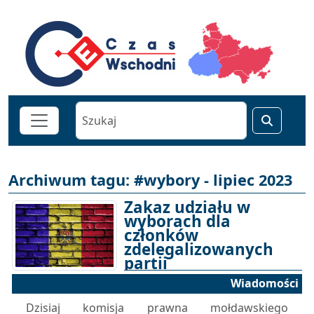
Archiwum tagu: #wybory - lipiec 2023
Zakaz udziału w
wyborach dla
członków
zdelegalizowanych
partii
Wiadomości
31-07-2023 12:45
Dzisiaj komisja prawna mołdawskiego