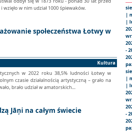
tiwal odbył się w 1873 roku - ponad 30 lat przed
si
 i wzięło w nim udział 1000 śpiewaków.
|
m
|
l
20
ażowanie społeczeństwa Łotwy w
wr
20
- 
20
Kultura
pa
si
tycznych w 2022 roku 38,5% ludności Łotwy w
|
m
olnym czasie działalnością artystyczną – grało na
|
l
ało, brało udział w amatorskich...
20
wr
20
zą Jāņi na całym świecie
- 
20
pa