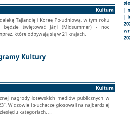
si
Kultura
|
m
|
l
 daleką Tajlandię i Koreę Południową, w tym roku
20
e będzie świętować Jāņi (Midsummer) - noc
wr
imprez, które odbywają się w 21 krajach.
20
ogramy Kultury
Kultura
cznej nagrody łotewskich mediów publicznych w
23”. Widzowie i słuchacze głosowali na najbardziej
iesięciu kategoriach, ...