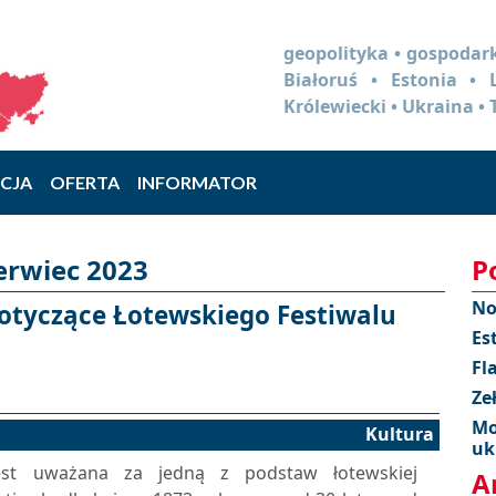
geopolityka • gospodark
Białoruś • Estonia •
Królewiecki • Ukraina • 
CJA
OFERTA
INFORMATOR
erwiec 2023
P
No
 dotyczące Łotewskiego Festiwalu
Es
Fl
Ze
Mo
Kultura
uk
jest uważana za jedną z podstaw łotewskiej
A