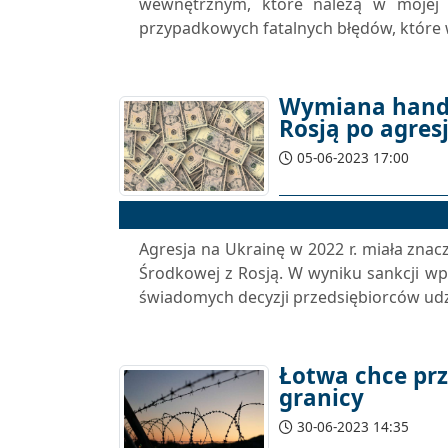
wewnętrznym, które należą w mojej o
przypadkowych fatalnych błędów, które w
Wymiana handl
Rosją po agres
05-06-2023 17:00
Agresja na Ukrainę w 2022 r. miała zn
Środkowej z Rosją. W wyniku sankcji w
świadomych decyzji przedsiębiorców udzi
Łotwa chce prz
granicy
30-06-2023 14:35