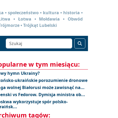
a • społeczeństwo • kultura • historia •
 Litwa • Łotwa • Mołdawia • Obwód
Trójmorze • Trójkąt Lubelski
opularne w tym miesiącu:
wy hymn Ukrainy?
tońsko-ukraińskie porozumienie dronowe
aga wolnej Białorusi może zawisnąć na...
łenski vs Fedorow. Dymisja ministra ob...
skwa wykorzystuje spór polsko-
raińsk...
rchiwum tagów: