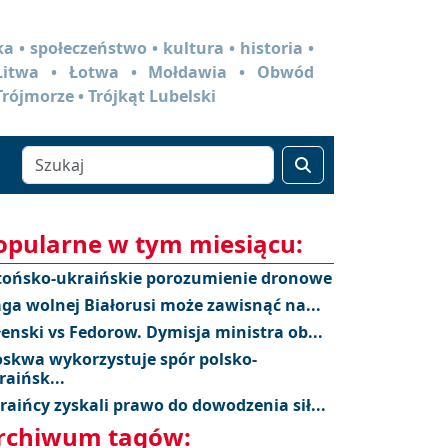
a • społeczeństwo • kultura • historia •
 Litwa • Łotwa • Mołdawia • Obwód
Trójmorze • Trójkąt Lubelski
opularne w tym miesiącu:
tońsko-ukraińskie porozumienie dronowe
aga wolnej Białorusi może zawisnąć na...
łenski vs Fedorow. Dymisja ministra ob...
skwa wykorzystuje spór polsko-
raińsk...
raińcy zyskali prawo do dowodzenia sił...
rchiwum tagów: