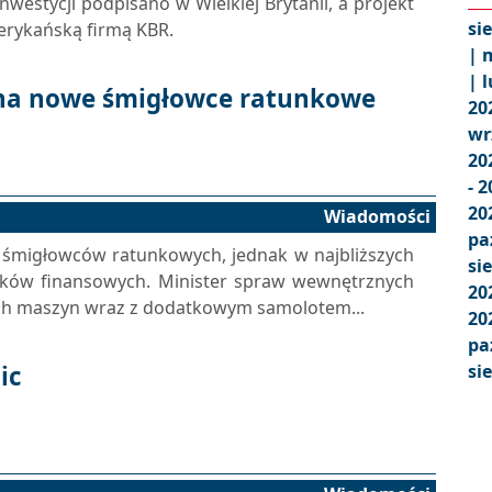
nwestycji podpisano w Wielkiej Brytanii, a projekt
si
rykańską firmą KBR.
|
m
|
l
 na nowe śmigłowce ratunkowe
20
wr
20
- 
20
Wiadomości
pa
y śmigłowców ratunkowych, jednak w najbliższych
si
odków finansowych. Minister spraw wewnętrznych
20
ch maszyn wraz z dodatkowym samolotem...
20
pa
ic
si