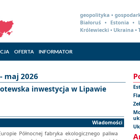
geopolityka • gospodark
Białoruś • Estonia •
Królewiecki • Ukraina • 
CJA
OFERTA
INFORMATOR
- maj 2026
P
Es
otewska inwestycja w Lipawie
Fl
Ze
Mo
uk
Wiadomości
Uk
ropie Północnej fabryka ekologicznego paliwa
A