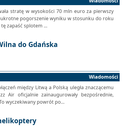
Wiadomości
owała stratę w wysokości 70 mln euro za pierwszy
wukrotne pogorszenie wyniku w stosunku do roku
tę zapaść splotem ...
 Wilna do Gdańska
Wiadomości
połączeń między Litwą a Polską uległa znaczącemu
izz Air oficjalnie zainaugurowały bezpośrednie,
 To wyczekiwany powrót po...
helikoptery