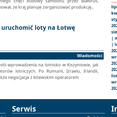
niego chęci budowy samolotu przez Białoruś,
lip
ował, że kraj planuje zorganizować produkcję..
kw
st
20
 uruchomić loty na Łotwę
si
|
m
|
l
20
Wiadomości
wr
20
tii wprowadzenia na lotnisko w Kiszyniowie, jak
20
torów lotniczych. Po Rumunii, Izraelu, Irlandii,
li
akże negocjacje z łotewskim operatorem
wr
20
Serwis
I