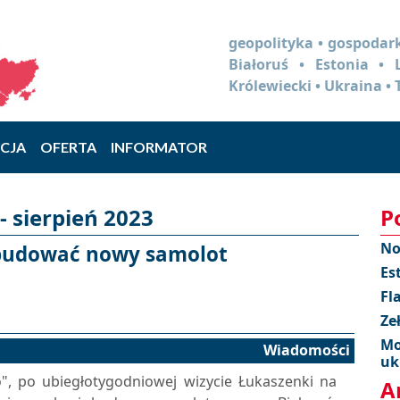
geopolityka • gospodark
Białoruś • Estonia •
Królewiecki • Ukraina • 
CJA
OFERTA
INFORMATOR
 sierpień 2023
P
No
 budować nowy samolot
Es
Fl
Ze
Mo
Wiadomości
uk
lo", po ubiegłotygodniowej wizycie Łukaszenki na
A