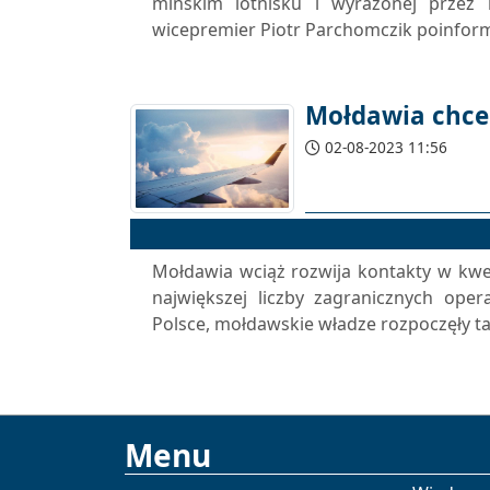
mińskim lotnisku i wyrażonej przez 
wicepremier Piotr Parchomczik poinform
Mołdawia chce
02-08-2023 11:56
Mołdawia wciąż rozwija kontakty w kwes
największej liczby zagranicznych opera
Polsce, mołdawskie władze rozpoczęły t
Menu