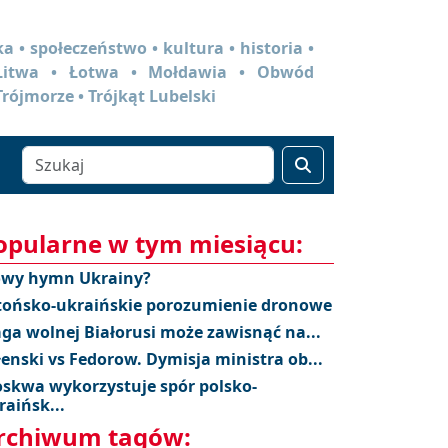
a • społeczeństwo • kultura • historia •
 Litwa • Łotwa • Mołdawia • Obwód
Trójmorze • Trójkąt Lubelski
opularne w tym miesiącu:
wy hymn Ukrainy?
tońsko-ukraińskie porozumienie dronowe
aga wolnej Białorusi może zawisnąć na...
łenski vs Fedorow. Dymisja ministra ob...
skwa wykorzystuje spór polsko-
raińsk...
rchiwum tagów: