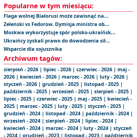
Popularne w tym miesiącu:
Flaga wolnej Białorusi może zawisnąć na...
Zełenski vs Fedorow. Dymisja ministra ob...
Moskwa wykorzystuje spór polsko-ukraińsk...
Ukraińcy zyskali prawo do dowodzenia sił...
Wsparcie dla sojusznika
Archiwum tagów:
sierpień - 2026 |
lipiec - 2026 |
czerwiec - 2026 |
maj -
2026 |
kwiecień - 2026 |
marzec - 2026 |
luty - 2026 |
styczeń - 2026 |
grudzień - 2025 |
listopad - 2025 |
październik - 2025 |
wrzesień - 2025 |
sierpień - 2025 |
lipiec - 2025 |
czerwiec - 2025 |
maj - 2025 |
kwiecień -
2025 |
marzec - 2025 |
luty - 2025 |
styczeń - 2025 |
grudzień - 2024 |
listopad - 2024 |
październik - 2024 |
wrzesień - 2024 |
sierpień - 2024 |
lipiec - 2024 |
kwiecień - 2024 |
marzec - 2024 |
luty - 2024 |
styczeń
- 2024 |
grudzień - 2023 |
listopad - 2023 |
październik