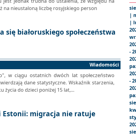
u jest jednak trudna do ustalenia, ze względu na
si
eż na nieustaloną liczbę rosyjskiego person
|
m
|
l
20
ia się białoruskiego społeczeństwa
wr
20
- 
20
Wiadomości
pa
20
lo", w ciągu ostatnich dwóch lat społeczeństwo
- 
twierdzają dane statystyczne. Wskaźnik starzenia,
20
 życia do dzieci poniżej 15 lat,...
pa
si
kw
 Estonii: migracja nie ratuje
st
20
si