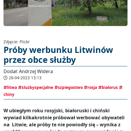
Zdjęcie: Flickr
Próby werbunku Litwinów
przez obce służby
Dodał: Andrzej Widera
26-04-2023 13:13
litwa
sluzbyspecjalne
szpiegostwo
rosja
bialorus
chiny
W ubiegłym roku rosyjski, białoruski i chiński
wywiad kilkakrotnie próbował werbować obywateli
na Litwie, ale próby te nie powiodły się – wynika z