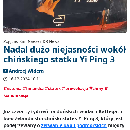
Zdjęcie: Kim Naeser DR News
Nadal dużo niejasności wokół
chińskiego statku Yi Ping 3
Andrzej Widera
16-12-2024 10:11
estonia
finlandia
statek
prowokacja
chiny
komunikacja
Już czwarty tydzień na duńskich wodach Kattegatu
koło Zelandii stoi chiński statek Yi Ping 3, który jest
podejrzewany o
zerwanie kabli podmorskich
między