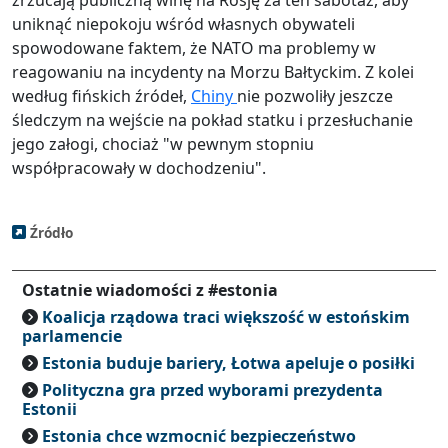
zrzucają publiczną winę na Rosję za ten sabotaż, aby
uniknąć niepokoju wśród własnych obywateli
spowodowane faktem, że NATO ma problemy w
reagowaniu na incydenty na Morzu Bałtyckim. Z kolei
według fińskich źródeł,
Chiny
nie pozwoliły jeszcze
śledczym na wejście na pokład statku i przesłuchanie
jego załogi, chociaż "w pewnym stopniu
współpracowały w dochodzeniu".
Źródło
Ostatnie wiadomości z #estonia
Koalicja rządowa traci większość w estońskim
parlamencie
Estonia buduje bariery, Łotwa apeluje o posiłki
Polityczna gra przed wyborami prezydenta
Estonii
Estonia chce wzmocnić bezpieczeństwo