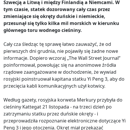
Szwecją a Litwą i między Finlandią a Niemcami. W
tym czasie, statek dozorowany cały czas przez
zmieniające się okręty duńskie i niemieckie,
przesunął się tylko kilka mil morskich w kierunku
głównego toru wodnego cieśniny.
Cały cza śledząc tę sprawę łatwo zauważyć, że od
pierwszych dni grudnia, nie pojawiły się żadne nowe
informacje. Dopiero wczoraj „The Wall Street Journal”
poinformował, powołując się na anonimowe źródła
rządowe zaangażowane w dochodzenie, że wywiad
rosyjski poinstruował kapitana statku Yi Peng 3, aby do
przecięcia kabli komunikacyjnych użył kotwicy.
Według gazety, rosyjska korweta Merkury przybyła do
cieśniny Kattegat 21 listopada - na trzeci dzień po
zatrzymaniu statku przez duńskie okręty - i
przeprowadziła rozpoznanie elektroniczne dotyczące Yi
Peng 3 i jego otoczenia. Okręt miał przekazać