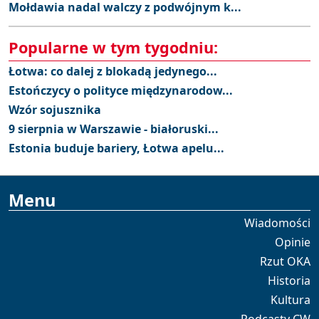
Mołdawia nadal walczy z podwójnym k...
Popularne w tym tygodniu:
Łotwa: co dalej z blokadą jedynego...
Estończycy o polityce międzynarodow...
Wzór sojusznika
9 sierpnia w Warszawie - białoruski...
Estonia buduje bariery, Łotwa apelu...
Menu
Wiadomości
Opinie
Rzut OKA
Historia
Kultura
Podcasty CW