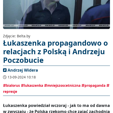
Zdjęcie: Belta.by
Łukaszenka propagandowo o
relacjach z Polską i Andrzeju
Poczobucie
Andrzej Widera
13-09-2024 10:18
bialorus
lukaszenka
mniejszoscetniczna
propaganda
represje
Łukaszenka powiedział wczoraj - jak to ma od dawna
w zwyczaju - że Polska rzekomo chce zająć zachodnią