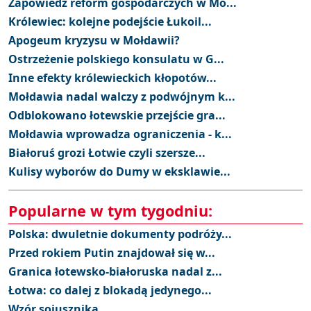
Zapowiedź reform gospodarczych w Mo...
Królewiec: kolejne podejście Łukoil...
Apogeum kryzysu w Mołdawii?
Ostrzeżenie polskiego konsulatu w G...
Inne efekty królewieckich kłopotów...
Mołdawia nadal walczy z podwójnym k...
Odblokowano łotewskie przejście gra...
Mołdawia wprowadza ograniczenia - k...
Białoruś grozi Łotwie czyli szersze...
Kulisy wyborów do Dumy w eksklawie...
Popularne w tym tygodniu:
Polska: dwuletnie dokumenty podróży...
Przed rokiem Putin znajdował się w...
Granica łotewsko-białoruska nadal z...
Łotwa: co dalej z blokadą jedynego...
Wzór sojusznika