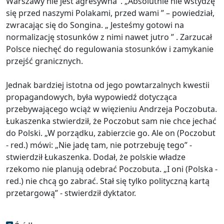
Warszawy nie jest agresywna". „Absolutnie nie wstydzę
się przed naszymi Polakami, przed wami ” – powiedział,
zwracając się do Songina. „ Jesteśmy gotowi na
normalizację stosunków z nimi nawet jutro ” . Zarzucał
Polsce niechęć do regulowania stosunków i zamykanie
przejść granicznych.
Jednak bardziej istotna od jego powtarzalnych kwestii
propagandowych, była wypowiedź dotycząca
przebywającego wciąż w więzieniu Andrzeja Poczobuta.
Łukaszenka stwierdził, że Poczobut sam nie chce jechać
do Polski. „W porządku, zabierzcie go. Ale on (Poczobut
- red.) mówi: „Nie jadę tam, nie potrzebuję tego” -
stwierdził Łukaszenka. Dodał, że polskie władze
rzekomo nie planują odebrać Poczobuta. „I oni (Polska -
red.) nie chcą go zabrać. Stał się tylko polityczną kartą
przetargową” - stwierdził dyktator.