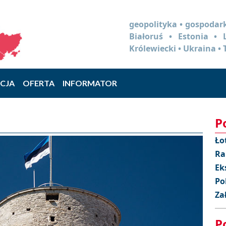
geopolityka • gospodark
Białoruś • Estonia •
Królewiecki • Ukraina • 
CJA
OFERTA
INFORMATOR
P
Ło
Ra
Ek
Po
Za
P