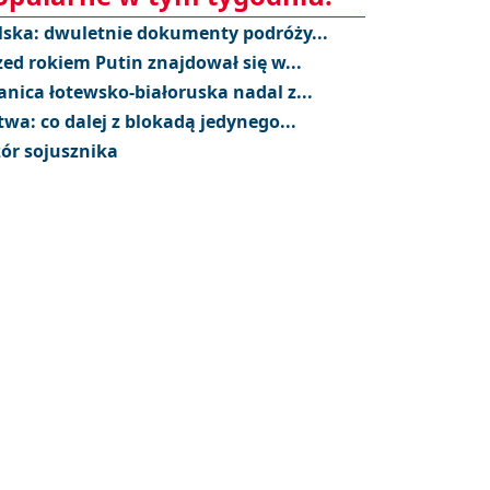
lska: dwuletnie dokumenty podróży...
zed rokiem Putin znajdował się w...
anica łotewsko-białoruska nadal z...
twa: co dalej z blokadą jedynego...
ór sojusznika