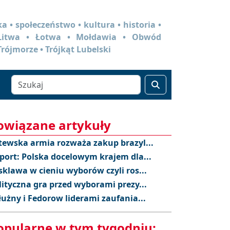
a • społeczeństwo • kultura • historia •
 Litwa • Łotwa • Mołdawia • Obwód
Trójmorze • Trójkąt Lubelski
owiązane artykuły
tewska armia rozważa zakup brazyl...
port: Polska docelowym krajem dla...
sklawa w cieniu wyborów czyli ros...
lityczna gra przed wyborami prezy...
łużny i Fedorow liderami zaufania...
opularne w tym tygodniu: