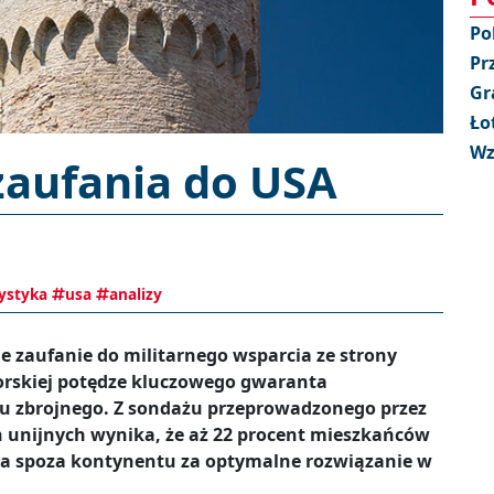
Po
Pr
Gr
Ło
Wz
zaufania do USA
ystyka
usa
analizy
e zaufanie do militarnego wsparcia ze strony
rskiej potędze kluczowego gwaranta
tu zbrojnego. Z sondażu przeprowadzonego przez
ach unijnych wynika, że aż 22 procent mieszkańców
a spoza kontynentu za optymalne rozwiązanie w