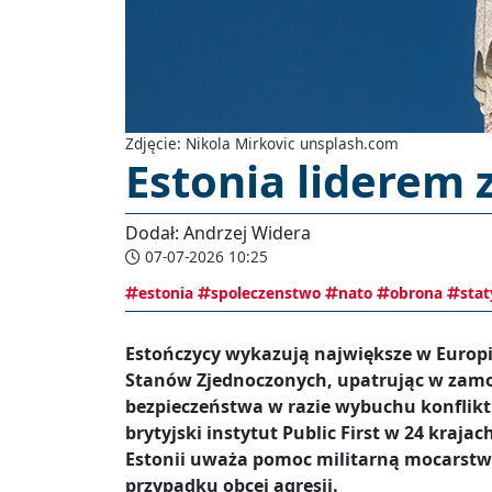
Zdjęcie: Nikola Mirkovic unsplash.com
Estonia liderem 
Dodał: Andrzej Widera
07-07-2026 10:25
estonia
spoleczenstwo
nato
obrona
stat
Estończycy wykazują największe w Europi
Stanów Zjednoczonych, upatrując w zamo
bezpieczeństwa w razie wybuchu konflik
brytyjski instytut Public First w 24 kraj
Estonii uważa pomoc militarną mocarstw
przypadku obcej agresji.