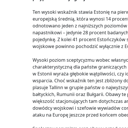
Ten wysoki wskaźnik stawia Estonię na pie
europejską średnią, która wynosi 14 procen
odnotowano jeden z najniższych poziomów 
napastnikowi – jedynie 28 procent badanyc
pojedynkę. Z kolei 41 procent Estończyków 
wojskowe powinno pochodzić wyłącznie z E
Wysoki poziom sceptycyzmu wobec własnych,
charakterystyczną dla państw graniczących
w Estonii wyraża głębokie wątpliwości, czy 
wsparcia. Choć wskaźnik ten jest zbliżony d
plasuje Tallinn w grupie państw o najwyższ
bałtyckich, Rumunii oraz Bułgarii. Obawy te p
większość stacjonujących tam dotychczas 
dowódcy wojskowi i szefowie wywiadów cora
ataku na Europę jeszcze przed końcem obec