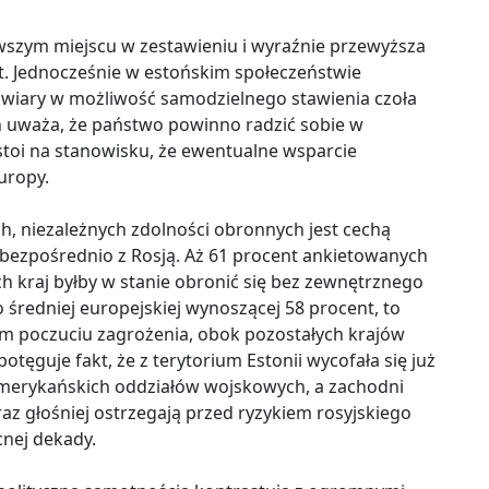
rwszym miejscu w zestawieniu i wyraźnie przewyższa
t. Jednocześnie w estońskim społeczeństwie
wiary w możliwość samodzielnego stawienia czoła
h uważa, że państwo powinno radzić sobie w
stoi na stanowisku, że ewentualne wsparcie
uropy.
 niezależnych zdolności obronnych jest cechą
 bezpośrednio z Rosją. Aż 61 procent ankietowanych
ich kraj byłby w stanie obronić się bez zewnętrznego
o średniej europejskiej wynoszącej 58 procent, to
ym poczuciu zagrożenia, obok pozostałych krajów
otęguje fakt, że z terytorium Estonii wycofała się już
amerykańskich oddziałów wojskowych, a zachodni
z głośniej ostrzegają przed ryzykiem rosyjskiego
nej dekady.