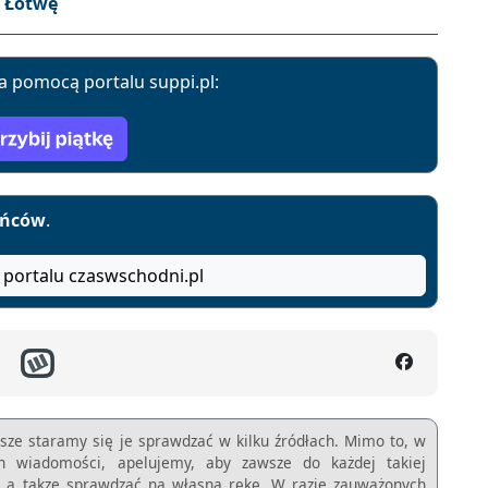
a Łotwę
a pomocą portalu suppi.pl:
yńców
.
 portalu czaswschodni.pl
sze staramy się je sprawdzać w kilku źródłach. Mimo to, w
ch wiadomości, apelujemy, aby zawsze do każdej takiej
m, a takze sprawdzać na własną rękę. W razie zauważonych