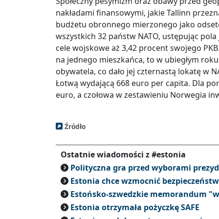
Społeczny pesymizm oraz obawy przed geop
nakładami finansowymi, jakie Tallinn przez
budżetu obronnego mierzonego jako odsete
wszystkich 32 państw NATO, ustępując pola j
cele wojskowe aż 3,42 procent swojego PKB. 
na jednego mieszkańca, to w ubiegłym roku
obywatela, co dało jej czternastą lokatę w N
Łotwą wydającą 668 euro per capita. Dla po
euro, a czołowa w zestawieniu Norwegia in
Źródło
Ostatnie wiadomości z #estonia
Polityczna gra przed wyborami prezyd
Estonia chce wzmocnić bezpieczeńst
Estońsko-szwedzkie memorandum "w
Estonia otrzymała pożyczkę SAFE