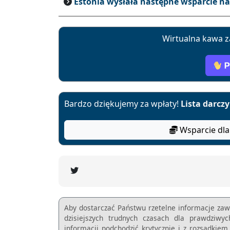
Estonia wysłała następne wsparcie n
Wirtualna kawa z
Bardzo dziękujemy za wpłaty!
Lista darcz
Wsparcie dla
Aby dostarczać Państwu rzetelne informacje zaw
dzisiejszych trudnych czasach dla prawdziwy
informacji podchodzić krytycznie i z rozsądkie