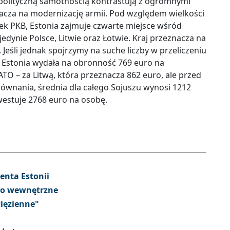
olityczną samotnością kontrastują z ogromnymi
nacza na modernizację armii. Pod względem wielkości
k PKB, Estonia zajmuje czwarte miejsce wśród
edynie Polsce, Litwie oraz Łotwie. Kraj przeznacza na
Jeśli jednak spojrzymy na suche liczby w przeliczeniu
 Estonia wydała na obronność 769 euro na
ATO – za Litwą, która przeznacza 862 euro, ale przed
równania, średnia dla całego Sojuszu wynosi 1212
westuje 2768 euro na osobę.
enta Estonii
wo wewnętrzne
ięzienne"